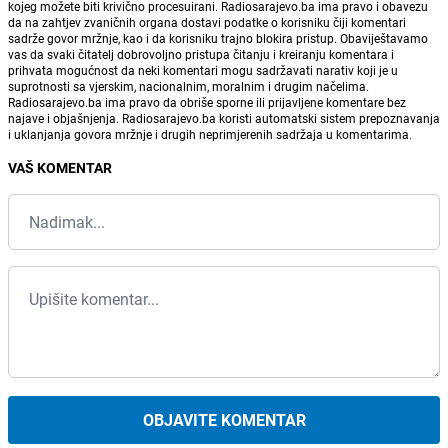
kojeg možete biti krivično procesuirani. Radiosarajevo.ba ima pravo i obavezu
da na zahtjev zvaničnih organa dostavi podatke o korisniku čiji komentari
sadrže govor mržnje, kao i da korisniku trajno blokira pristup. Obaviještavamo
vas da svaki čitatelj dobrovoljno pristupa čitanju i kreiranju komentara i
prihvata mogućnost da neki komentari mogu sadržavati narativ koji je u
suprotnosti sa vjerskim, nacionalnim, moralnim i drugim načelima.
Radiosarajevo.ba ima pravo da obriše sporne ili prijavljene komentare bez
najave i objašnjenja. Radiosarajevo.ba koristi automatski sistem prepoznavanja
i uklanjanja govora mržnje i drugih neprimjerenih sadržaja u komentarima.
VAŠ KOMENTAR
OBJAVITE KOMENTAR