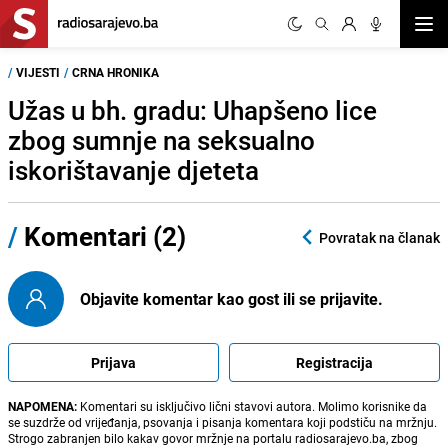
Otvor
/
VIJESTI
/
CRNA HRONIKA
Užas u bh. gradu: Uhapšeno lice
zbog sumnje na seksualno
iskorištavanje djeteta
/
Komentari (2)
Povratak na članak
Objavite komentar kao gost ili se prijavite.
Prijava
Registracija
NAPOMENA:
Komentari su isključivo lični stavovi autora. Molimo korisnike da
se suzdrže od vrijeđanja, psovanja i pisanja komentara koji podstiču na mržnju.
Strogo zabranjen bilo kakav govor mržnje na portalu radiosarajevo.ba, zbog