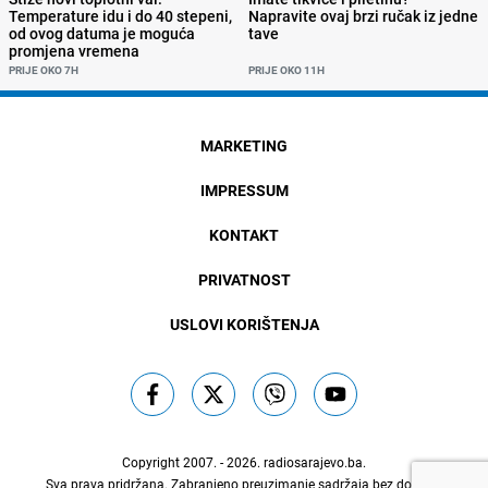
Temperature idu i do 40 stepeni,
Napravite ovaj brzi ručak iz jedne
od ovog datuma je moguća
tave
promjena vremena
PRIJE OKO 7H
PRIJE OKO 11H
MARKETING
IMPRESSUM
KONTAKT
PRIVATNOST
USLOVI KORIŠTENJA
Copyright 2007. - 2026.
radiosarajevo.ba
.
Sva prava pridržana. Zabranjeno preuzimanje sadržaja bez dozvole