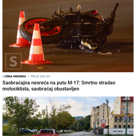
/
CRNA HRONIKA
I
PRIJE OKO 4H
Saobraćajna nesreća na putu M-17: Smrtno stradao
motociklista, saobraćaj obustavljen