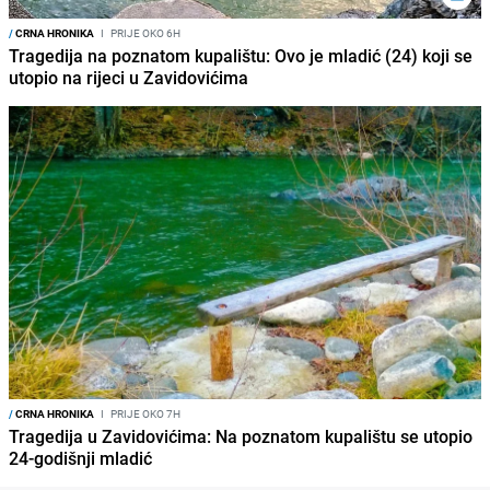
/
CRNA HRONIKA
I
PRIJE OKO 6H
Tragedija na poznatom kupalištu: Ovo je mladić (24) koji se
utopio na rijeci u Zavidovićima
/
CRNA HRONIKA
I
PRIJE OKO 7H
Tragedija u Zavidovićima: Na poznatom kupalištu se utopio
24-godišnji mladić