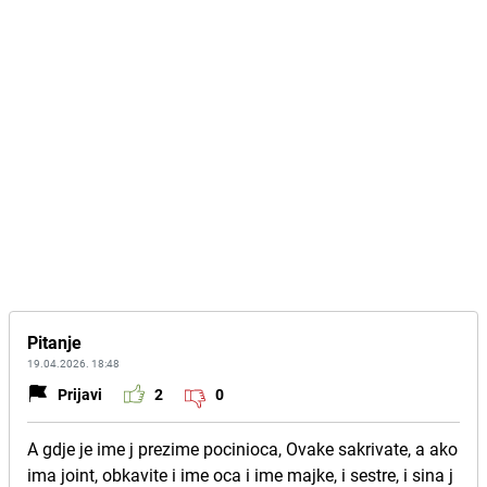
Pitanje
19.04.2026. 18:48
Prijavi
2
0
A gdje je ime j prezime pocinioca, Ovake sakrivate, a ako
ima joint, obkavite i ime oca i ime majke, i sestre, i sina j