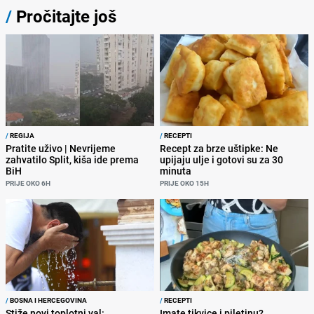
/
Pročitajte još
/
REGIJA
/
RECEPTI
Pratite uživo | Nevrijeme
Recept za brze uštipke: Ne
zahvatilo Split, kiša ide prema
upijaju ulje i gotovi su za 30
BiH
minuta
PRIJE OKO 6H
PRIJE OKO 15H
/
BOSNA I HERCEGOVINA
/
RECEPTI
Stiže novi toplotni val:
Imate tikvice i piletinu?