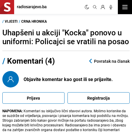
Otvor
/
VIJESTI
/
CRNA HRONIKA
Uhapšeni u akciji "Kocka" ponovo u
uniformi: Policajci se vratili na posao
/
Komentari (4)
Povratak na članak
Objavite komentar kao gost ili se prijavite.
Prijava
Registracija
NAPOMENA:
Komentari su isključivo lični stavovi autora. Molimo korisnike da
se suzdrže od vrijeđanja, psovanja i pisanja komentara koji podstiču na mržnju.
Strogo zabranjen bilo kakav govor mržnje na portalu radiosarajevo.ba, zbog
kojeg možete biti krivično procesuirani. Radiosarajevo.ba ima pravo i obavezu
da na zahtjev zvaničnih organa dostavi podatke o korisniku čiji komentari