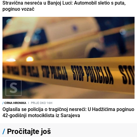
Stravična nesreća u Banjoj Luci: Automobil sletio s puta,
poginuo vozač
/
CRNA HRONIKA
I
PRIJE OKO 16H
Oglasila se policija o tragičnoj nesreći: U Hadžićima poginuo
42-godišnji motociklista iz Sarajeva
/
Pročitajte još