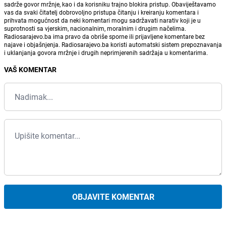
sadrže govor mržnje, kao i da korisniku trajno blokira pristup. Obaviještavamo
vas da svaki čitatelj dobrovoljno pristupa čitanju i kreiranju komentara i
prihvata mogućnost da neki komentari mogu sadržavati narativ koji je u
suprotnosti sa vjerskim, nacionalnim, moralnim i drugim načelima.
Radiosarajevo.ba ima pravo da obriše sporne ili prijavljene komentare bez
najave i objašnjenja. Radiosarajevo.ba koristi automatski sistem prepoznavanja
i uklanjanja govora mržnje i drugih neprimjerenih sadržaja u komentarima.
VAŠ KOMENTAR
OBJAVITE KOMENTAR