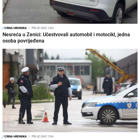
/
CRNA HRONIKA
I
PRIJE OKO 14H
Nesreća u Zenici: Učestvovali automobil i motocikl, jedna
osoba povrijeđena
/
CRNA HRONIKA
I
PRIJE OKO 15H