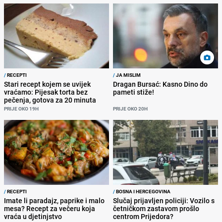
/
RECEPTI
/
JA MISLIM
Stari recept kojem se uvijek
Dragan Bursać: Kasno Dino do
vraćamo: Pijesak torta bez
pameti stiže!
pečenja, gotova za 20 minuta
PRIJE OKO 19H
PRIJE OKO 20H
/
RECEPTI
/
BOSNA I HERCEGOVINA
Imate li paradajz, paprike i malo
Slučaj prijavljen policiji: Vozilo s
mesa? Recept za večeru koja
četničkom zastavom prošlo
vraća u djetinjstvo
centrom Prijedora?