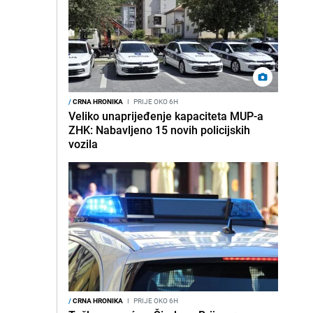
/
CRNA HRONIKA
I
PRIJE OKO 6H
Veliko unaprijeđenje kapaciteta MUP-a
ZHK: Nabavljeno 15 novih policijskih
vozila
/
CRNA HRONIKA
I
PRIJE OKO 6H