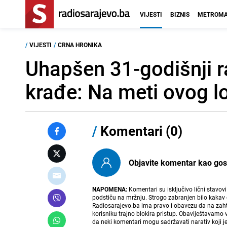
VIJESTI
BIZNIS
METROMA
/
VIJESTI
/
CRNA HRONIKA
Uhapšen 31-godišnji r
krađe: Na meti ovog lo
/
Komentari (0)
Objavite komentar kao gost i
NAPOMENA:
Komentari su isključivo lični stavov
podstiču na mržnju. Strogo zabranjen bilo kakav 
Radiosarajevo.ba ima pravo i obavezu da na zahtj
korisniku trajno blokira pristup. Obaviještavamo 
da neki komentari mogu sadržavati narativ koji j