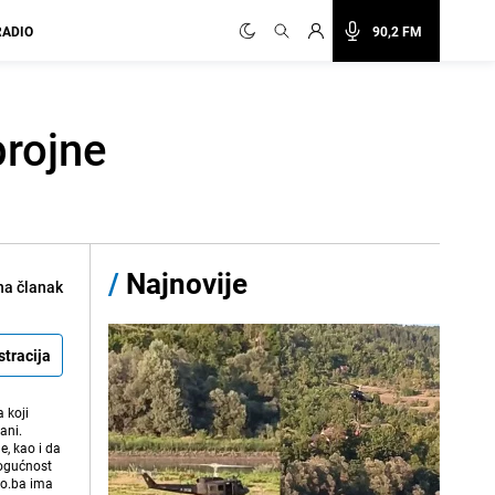
RADIO
90,2 FM
brojne
/
Najnovije
na članak
stracija
 koji
ani.
e, kao i da
mogućnost
vo.ba ima