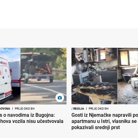
GOVINA
I
PRIJE OKO 8H
/
REGIJA
I
PRIJE OKO 9H
s o navodima iz Bugojna:
Gosti iz Njemačke napravili p
ihova vozila nisu učestvovala
apartmanu u Istri, vlasniku se 
pokazivali srednji prst