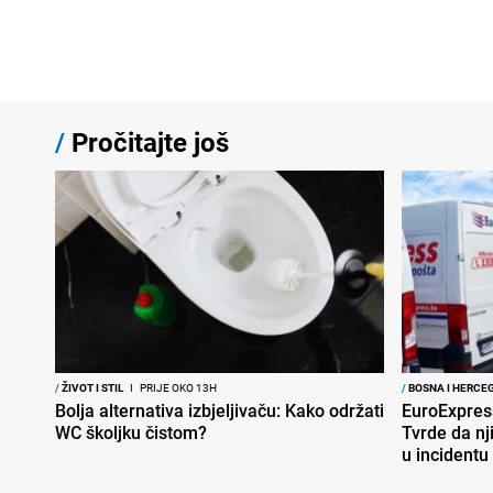
/
Pročitajte još
/
ŽIVOT I STIL
I
PRIJE OKO 13H
/
BOSNA I HERCE
Bolja alternativa izbjeljivaču: Kako održati
EuroExpres
WC školjku čistom?
Tvrde da nj
u incidentu