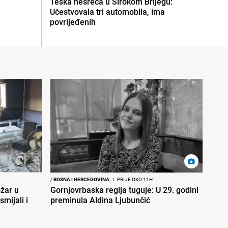
Teška nesreća u Širokom Brijegu:
Učestvovala tri automobila, ima
povrijeđenih
/
BOSNA I HERCEGOVINA
I
PRIJE OKO 11H
ožar u
Gornjovrbaska regija tuguje: U 29. godini
smijali i
preminula Aldina Ljubunčić