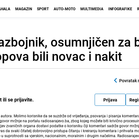
HALA
MAGAZIN
SPORT
AUTO-MOTO
MULTIMEDIA
INFOGRAFIKE
azbojnik, osumnjičen za 
pova bili novac i nakit
Povratak 
li se prijavite.
Prijava
Regi
i autora. Molimo korisnike da se suzdrže od vrijeđanja, psovanja i pisanja komentara
govor mržnje na portalu radiosarajevo.ba, zbog kojeg možete biti krivično procesuir
ev zvaničnih organa dostavi podatke o korisniku čiji komentari sadrže govor mržnj
vas da svaki čitatelj dobrovoljno pristupa čitanju i kreiranju komentara i prihvata 
e u suprotnosti sa vjerskim, nacionalnim, moralnim i drugim načelima. Radiosaraje