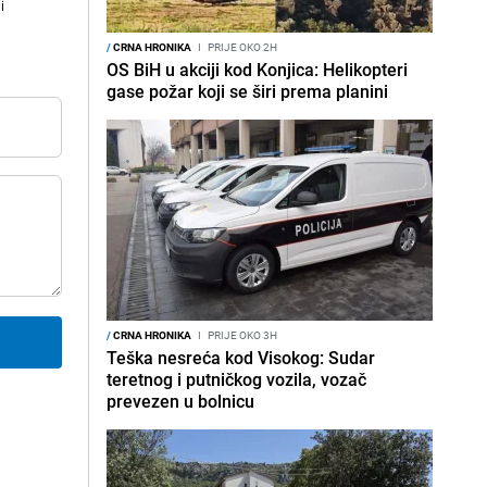
i
/
CRNA HRONIKA
I
PRIJE OKO 2H
OS BiH u akciji kod Konjica: Helikopteri
gase požar koji se širi prema planini
/
CRNA HRONIKA
I
PRIJE OKO 3H
Teška nesreća kod Visokog: Sudar
teretnog i putničkog vozila, vozač
prevezen u bolnicu