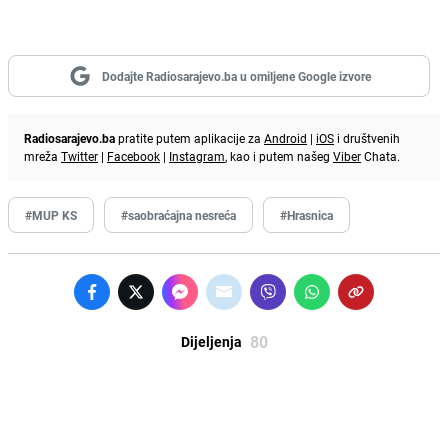
Dodajte Radiosarajevo.ba u omiljene Google izvore
Radiosarajevo.ba
pratite putem aplikacije za
Android
|
iOS
i društvenih
mreža
Twitter
|
Facebook
|
Instagram
, kao i putem našeg
Viber
Chata.
#MUP KS
#saobraćajna nesreća
#Hrasnica
80
Dijeljenja