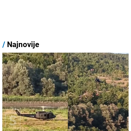
/
Najnovije