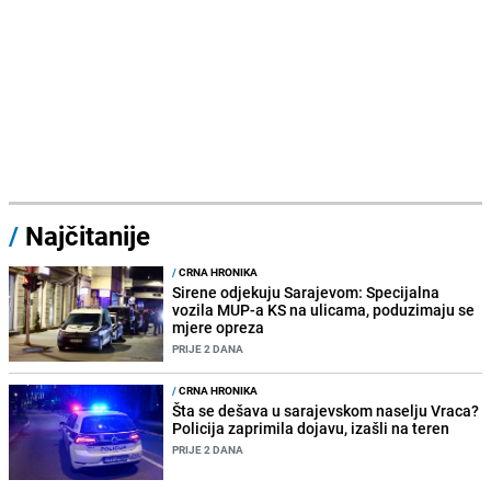
/
Najčitanije
/
CRNA HRONIKA
Sirene odjekuju Sarajevom: Specijalna
vozila MUP-a KS na ulicama, poduzimaju se
mjere opreza
PRIJE 2 DANA
/
CRNA HRONIKA
Šta se dešava u sarajevskom naselju Vraca?
Policija zaprimila dojavu, izašli na teren
PRIJE 2 DANA