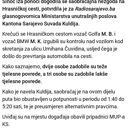
Sinoć iza ponoći dogodila se saobraćajna nezgoda na
Hrasničkoj cesti, potvrdila je za
Radiosarajevo.ba
glasnogovornica Ministarstva unutrašnjih poslova
Kantona Sarajevo
Suvada Kuldija.
Krečući se Hrasničkom cestom vozač Golfa
M. B.
i
vozač BMW
M. K.
izgubili su kontrolu nad vozilom kod
skretanja za ulicu Umihana Čuvidina, usljed čega je
došlo do prevrtanja automobila na cesti.
Kako saznajemo,
dvije osobe zadobile su teže
tjelesne povrede, a tri osobe su zadobile lakše
tjelesne povrede.
Kako je navela Kuldija, saobraćaj je na ovom dijelu
puta bio obustavljen u potpunosti u periodu od 1:40 do
5:20 sati, te je preusmjeren alternativnim pravcima.
Uviđaj su na mjestu događaja obavili pripadnici MUP-a
KS.