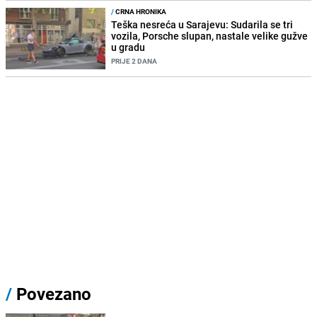
/
CRNA HRONIKA
Teška nesreća u Sarajevu: Sudarila se tri
vozila, Porsche slupan, nastale velike gužve
u gradu
PRIJE 2 DANA
/
Povezano