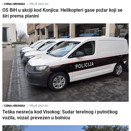
/
CRNA HRONIKA
I
PRIJE OKO 2H
OS BiH u akciji kod Konjica: Helikopteri gase požar koji se
širi prema planini
/
CRNA HRONIKA
I
PRIJE OKO 3H
Teška nesreća kod Visokog: Sudar teretnog i putničkog
vozila, vozač prevezen u bolnicu