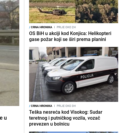
/
CRNA HRONIKA
I
PRIJE OKO 2H
OS BiH u akciji kod Konjica: Helikopteri
gase požar koji se širi prema planini
/
CRNA HRONIKA
I
PRIJE OKO 3H
Teška nesreća kod Visokog: Sudar
e u
teretnog i putničkog vozila, vozač
prevezen u bolnicu