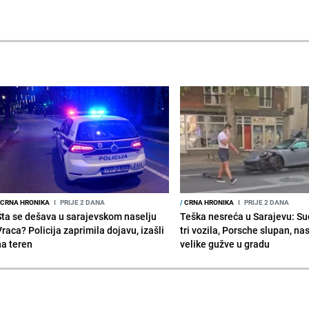
CRNA HRONIKA
I
PRIJE 2 DANA
/
CRNA HRONIKA
I
PRIJE 2 DANA
Šta se dešava u sarajevskom naselju
Teška nesreća u Sarajevu: Su
raca? Policija zaprimila dojavu, izašli
tri vozila, Porsche slupan, na
na teren
velike gužve u gradu