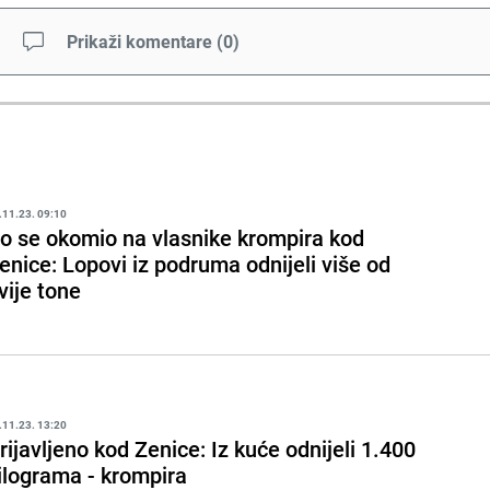
Prikaži komentare
(
0
)
.11.23. 09:10
o se okomio na vlasnike krompira kod
enice: Lopovi iz podruma odnijeli više od
vije tone
.11.23. 13:20
rijavljeno kod Zenice: Iz kuće odnijeli 1.400
ilograma - krompira