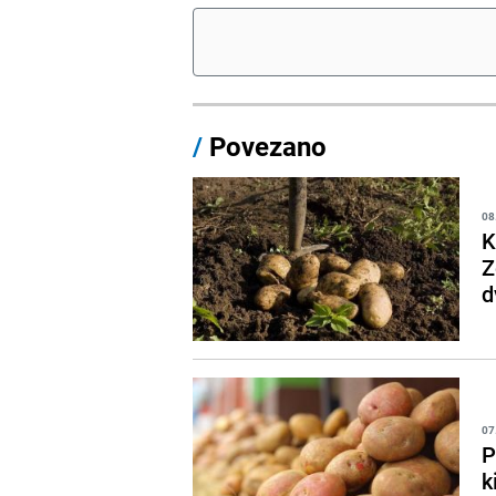
/
Povezano
08
K
Z
d
07
P
k