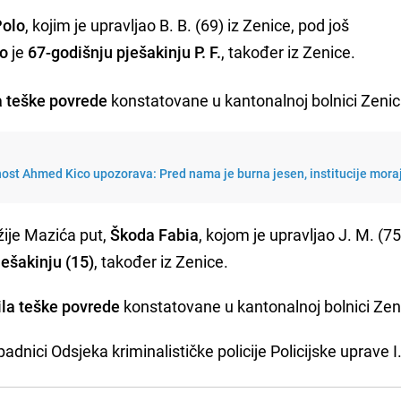
Polo
, kojim je upravljao B. B. (69) iz Zenice, pod još
io
je
67-godišnju pješakinju P. F.
, također iz Zenice.
a teške povrede
konstatovane u kantonalnoj bolnici Zenic
nost Ahmed Kico upozorava: Pred nama je burna jesen, institucije mora
džije Mazića put,
Škoda Fabia
, kojom je upravljao J. M. (75
ješakinju (15)
, također iz Zenice.
la teške povrede
konstatovane u kantonalnoj bolnici Zen
padnici Odsjeka kriminalističke policije Policijske uprave I