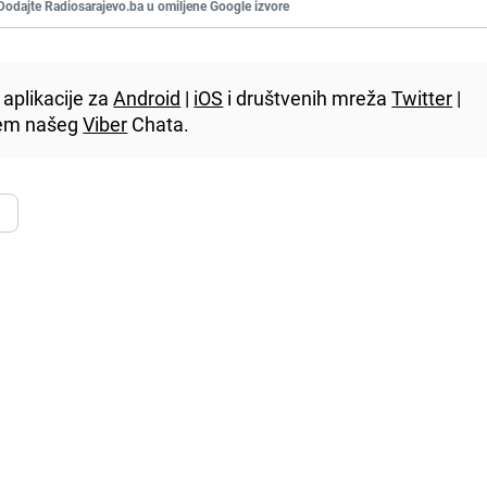
Dodajte Radiosarajevo.ba u omiljene Google izvore
aplikacije za
Android
|
iOS
i društvenih mreža
Twitter
|
utem našeg
Viber
Chata.
a