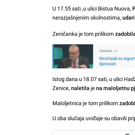
U 17.55 sati ,u ulici Bistua Nuova,
nerazjašnjenim okolnostima,
udar
Zeničanka je tom prilikom
zadobil
TRENDING
Stručnjak za sigur
djelovati
Istog dana u 18.07 sati, u ulici Ha
Zenice,
naletila
je
na maloljetnu p
Maloljetnica je tom prilikom
zadobi
U oba slučaja uviđaje su obavili pri