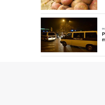
06
P
m