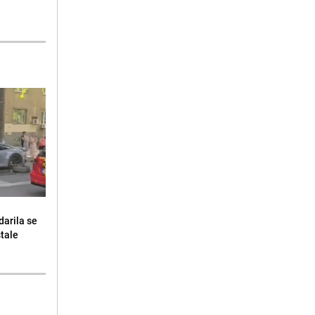
darila se
stale