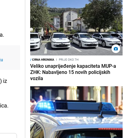
a.
ju
/
CRNA HRONIKA
I
PRIJE OKO 7H
Veliko unaprijeđenje kapaciteta MUP-a
ZHK: Nabavljeno 15 novih policijskih
vozila
) iz
ica.
.