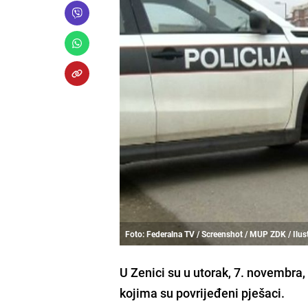
Foto: Federalna TV / Screenshot / MUP ZDK / Ilust
U Zenici su u utorak, 7. novembra
kojima su povrijeđeni pješaci.