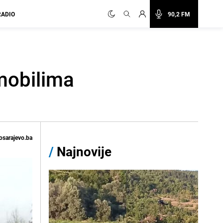
RADIO
90,2 FM
mobilima
osarajevo.ba
/
Najnovije