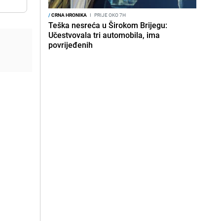
/
CRNA HRONIKA
I
PRIJE OKO 7H
Teška nesreća u Širokom Brijegu:
Učestvovala tri automobila, ima
povrijeđenih