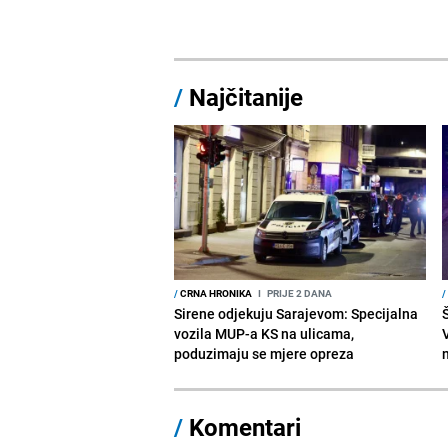
/
Najčitanije
/
CRNA HRONIKA
I
PRIJE 2 DANA
/
Sirene odjekuju Sarajevom: Specijalna
vozila MUP-a KS na ulicama,
V
poduzimaju se mjere opreza
/
Komentari