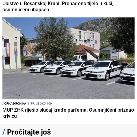
Ubistvo u Bosanskoj Krupi: Pronađeno tijelo u kući,
osumnjičeni uhapšen
/
CRNA HRONIKA
I
PRIJE OKO 16H
MUP ZHK riješio slučaj krađe parfema: Osumnjičeni priznao
krivicu
/
Pročitajte još