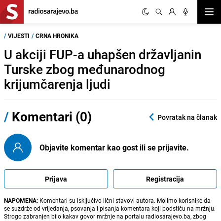
Otvor
/
VIJESTI
/
CRNA HRONIKA
U akciji FUP-a uhapšen državljanin
Turske zbog međunarodnog
krijumčarenja ljudi
/
Komentari (0)
Povratak na članak
Objavite komentar kao gost ili se prijavite.
Prijava
Registracija
NAPOMENA:
Komentari su isključivo lični stavovi autora. Molimo korisnike da
se suzdrže od vrijeđanja, psovanja i pisanja komentara koji podstiču na mržnju.
Strogo zabranjen bilo kakav govor mržnje na portalu radiosarajevo.ba, zbog