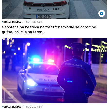
/
CRNA HRONIKA
I
PRIJE OKO 14H
Saobraćajna nesreća na tranzitu: Stvorile se ogromne
gužve, policija na terenu
/
CRNA HRONIKA
I
PRIJE OKO 15H