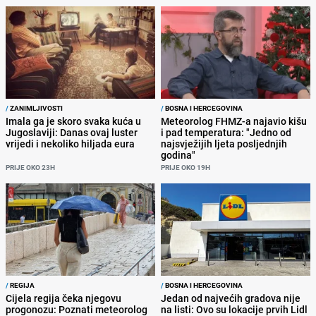
/
ZANIMLJIVOSTI
/
BOSNA I HERCEGOVINA
Imala ga je skoro svaka kuća u
Meteorolog FHMZ-a najavio kišu
Jugoslaviji: Danas ovaj luster
i pad temperatura: "Jedno od
vrijedi i nekoliko hiljada eura
najsvježijih ljeta posljednjih
godina"
PRIJE OKO 23H
PRIJE OKO 19H
/
REGIJA
/
BOSNA I HERCEGOVINA
Cijela regija čeka njegovu
Jedan od najvećih gradova nije
progonozu: Poznati meteorolog
na listi: Ovo su lokacije prvih Lidl