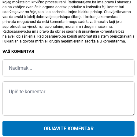
kojeg možete biti krivično procesuirani. Radiosarajevo.ba ima pravo i obavezu
da na zahtjev zvaničnih organa dostavi podatke o korisniku čiji komentari
sadrže govor mržnje, kao i da korisniku trajno blokira pristup. Obaviještavamo
vas da svaki čitatelj dobrovoljno pristupa čitanju i kreiranju komentara i
prihvata mogućnost da neki komentari mogu sadržavati narativ koji je u
suprotnosti sa vjerskim, nacionalnim, moralnim i drugim načelima.
Radiosarajevo.ba ima pravo da obriše sporne ili prijavljene komentare bez
najave i objašnjenja. Radiosarajevo.ba koristi automatski sistem prepoznavanja
i uklanjanja govora mržnje i drugih neprimjerenih sadržaja u komentarima.
VAŠ KOMENTAR
OBJAVITE KOMENTAR