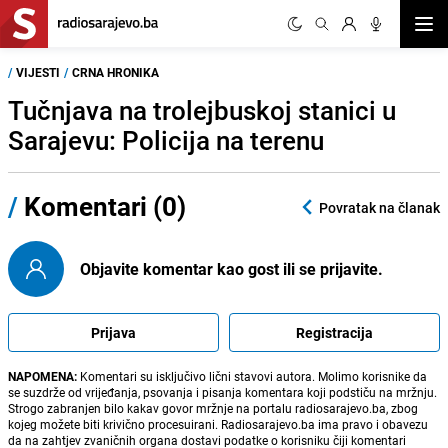
Otvor
/
VIJESTI
/
CRNA HRONIKA
Tučnjava na trolejbuskoj stanici u
Sarajevu: Policija na terenu
/
Komentari (0)
Povratak na članak
Objavite komentar kao gost ili se prijavite.
Prijava
Registracija
NAPOMENA:
Komentari su isključivo lični stavovi autora. Molimo korisnike da
se suzdrže od vrijeđanja, psovanja i pisanja komentara koji podstiču na mržnju.
Strogo zabranjen bilo kakav govor mržnje na portalu radiosarajevo.ba, zbog
kojeg možete biti krivično procesuirani. Radiosarajevo.ba ima pravo i obavezu
da na zahtjev zvaničnih organa dostavi podatke o korisniku čiji komentari