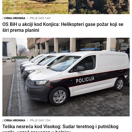
/
CRNA HRONIKA
I
PRIJE OKO 14H
OS BiH u akciji kod Konjica: Helikopteri gase požar koji se
širi prema planini
/
CRNA HRONIKA
I
PRIJE OKO 15H
Teška nesreća kod Visokog: Sudar teretnog i putničkog