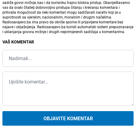
sadrže govor mržnje, kao i da korisniku trajno blokira pristup. Obaviještavamo
vas da svaki čitatelj dobrovoljno pristupa čitanju i kreiranju komentara i
prihvata mogućnost da neki komentari mogu sadržavati narativ koji je u
suprotnosti sa vjerskim, nacionalnim, moralnim i drugim načelima.
Radiosarajevo.ba ima pravo da obriše sporne ili prijavljene komentare bez
najave i objašnjenja. Radiosarajevo.ba koristi automatski sistem prepoznavanja
i uklanjanja govora mržnje i drugih neprimjerenih sadržaja u komentarima.
VAŠ KOMENTAR
OBJAVITE KOMENTAR