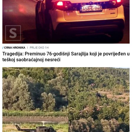
/
CRNA HRONIKA
I
PRIJE OKO 1H
Tragedija: Preminuo 76-godišnji Sarajlija koji je povrijeđen u
teškoj saobraćajnoj nesreći