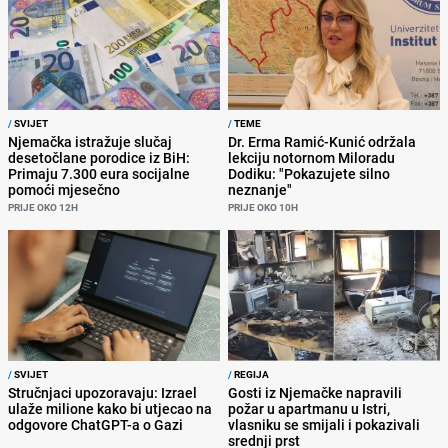
/
SVIJET
/
TEME
Njemačka istražuje slučaj
Dr. Erma Ramić-Kunić održala
desetočlane porodice iz BiH:
lekciju notornom Miloradu
Primaju 7.300 eura socijalne
Dodiku: "Pokazujete silno
pomoći mjesečno
neznanje"
PRIJE OKO 12H
PRIJE OKO 10H
/
SVIJET
/
REGIJA
Stručnjaci upozoravaju: Izrael
Gosti iz Njemačke napravili
ulaže milione kako bi utjecao na
požar u apartmanu u Istri,
odgovore ChatGPT-a o Gazi
vlasniku se smijali i pokazivali
srednji prst