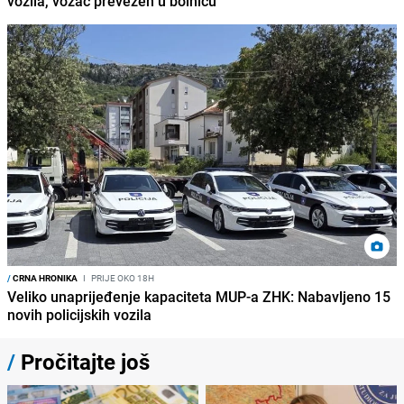
vozila, vozač prevezen u bolnicu
/
CRNA HRONIKA
I
PRIJE OKO 18H
Veliko unaprijeđenje kapaciteta MUP-a ZHK: Nabavljeno 15
novih policijskih vozila
/
Pročitajte još