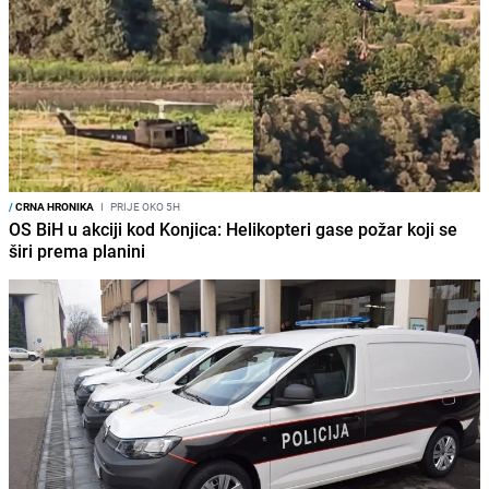
/
CRNA HRONIKA
I
PRIJE OKO 5H
OS BiH u akciji kod Konjica: Helikopteri gase požar koji se
širi prema planini