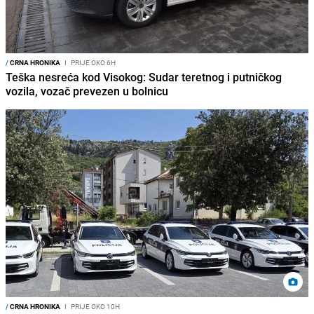
/
CRNA HRONIKA
I
PRIJE OKO 6H
Teška nesreća kod Visokog: Sudar teretnog i putničkog
vozila, vozač prevezen u bolnicu
/
CRNA HRONIKA
I
PRIJE OKO 10H