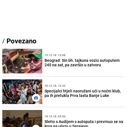
/
Povezano
19.12.18. 13:08
Beograd: Sin bh. tajkuna vozio autoputem
245 na sat, pa završio u zatvoru
18.12.18. 12:33
Specijalci htjeli naoružani ući u noćni klub,
pa ih pretukla Prva lasta Banje Luke
18.12.18. 09:06
Sletio s Audijem s autoputa i prevrnuo se na
krov na ulazu u Sarajevo