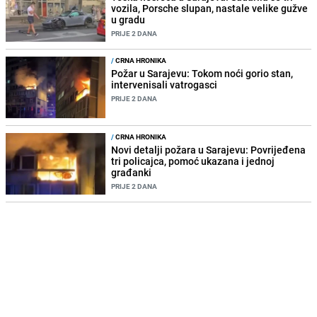
vozila, Porsche slupan, nastale velike gužve
u gradu
PRIJE 2 DANA
/
CRNA HRONIKA
Požar u Sarajevu: Tokom noći gorio stan,
intervenisali vatrogasci
PRIJE 2 DANA
/
CRNA HRONIKA
Novi detalji požara u Sarajevu: Povrijeđena
tri policajca, pomoć ukazana i jednoj
građanki
PRIJE 2 DANA