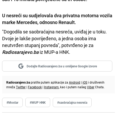
U nesreći su sudjelovala dva privatna motorna vozila
marke Mercedes, odnosno Renault.
"Dogodila se saobraćajna nesreća, uviđaj je u toku.
Dvoje je lakše povrijeđeno, a jedna osoba ima
neutvrđen stupanj povreda", potvrđeno je za
Radiosarajevo.ba
iz MUP-a HNK.
Dodajte Radiosarajevo.ba u omiljene Google izvore
Radiosarajevo.ba
pratite putem aplikacije za
Android
|
iOS
i društvenih
mreža
Twitter
|
Facebook
|
Instagram
, kao i putem našeg
Viber
Chata.
#Mostar
#MUP HNK
#saobraćajna nesreća