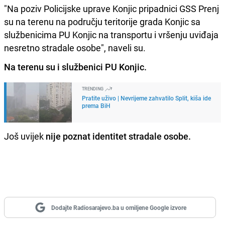
"Na poziv Policijske uprave Konjic pripadnici GSS Prenj
su na terenu na području teritorije grada Konjic sa
službenicima PU Konjic na transportu i vršenju uviđaja
nesretno stradale osobe", naveli su.
Na terenu su i službenici PU Konjic.
TRENDING
Pratite uživo | Nevrijeme zahvatilo Split, kiša ide
prema BiH
Još uvijek
nije poznat identitet stradale osobe.
Dodajte Radiosarajevo.ba u omiljene Google izvore