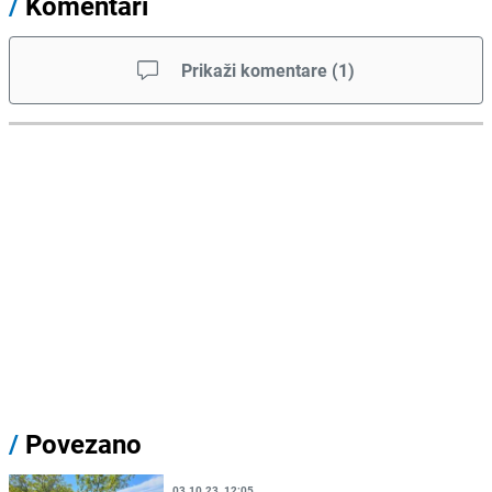
/
Komentari
Prikaži komentare
(
1
)
/
Povezano
03.10.23. 12:05