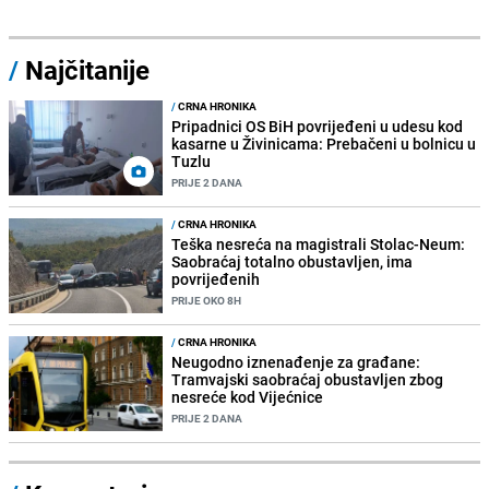
/
Najčitanije
/
CRNA HRONIKA
Pripadnici OS BiH povrijeđeni u udesu kod
kasarne u Živinicama: Prebačeni u bolnicu u
Tuzlu
PRIJE 2 DANA
/
CRNA HRONIKA
Teška nesreća na magistrali Stolac-Neum:
Saobraćaj totalno obustavljen, ima
povrijeđenih
PRIJE OKO 8H
/
CRNA HRONIKA
Neugodno iznenađenje za građane:
Tramvajski saobraćaj obustavljen zbog
nesreće kod Vijećnice
PRIJE 2 DANA