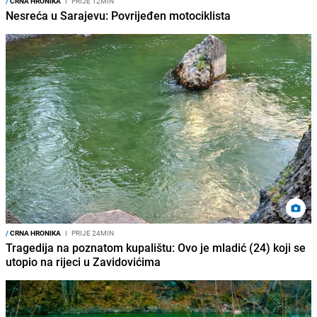
/
CRNA HRONIKA
I
PRIJE 12MIN
Nesreća u Sarajevu: Povrijeđen motociklista
/
CRNA HRONIKA
I
PRIJE 24MIN
Tragedija na poznatom kupalištu: Ovo je mladić (24) koji se
utopio na rijeci u Zavidovićima