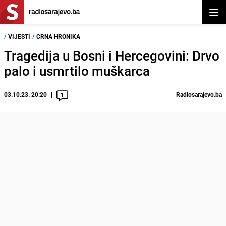
Otvor
/
VIJESTI
/
CRNA HRONIKA
Tragedija u Bosni i Hercegovini: Drvo
palo i usmrtilo muškarca
03.10.23. 20:20
Radiosarajevo.ba
1