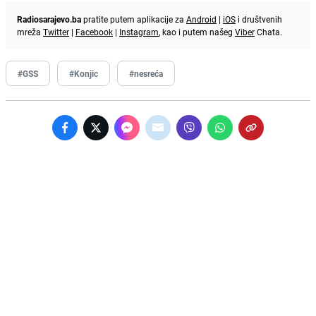
Radiosarajevo.ba
pratite putem aplikacije za
Android
|
iOS
i društvenih
mreža
Twitter
|
Facebook
|
Instagram
, kao i putem našeg
Viber
Chata.
#GSS
#Konjic
#nesreća