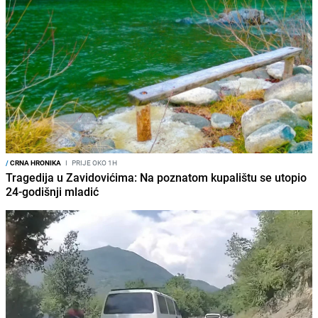
/
CRNA HRONIKA
I
PRIJE OKO 1H
Tragedija u Zavidovićima: Na poznatom kupalištu se utopio
24-godišnji mladić