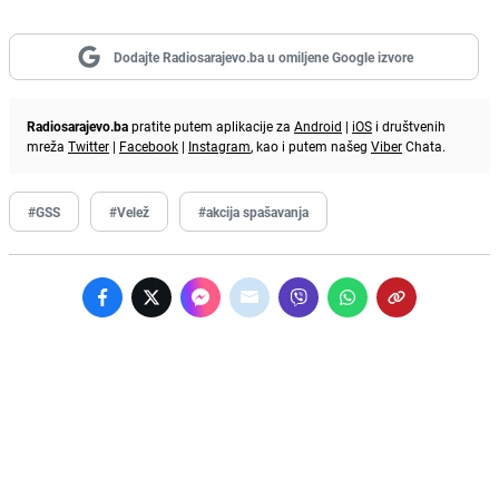
Dodajte Radiosarajevo.ba u omiljene Google izvore
Radiosarajevo.ba
pratite putem aplikacije za
Android
|
iOS
i društvenih
mreža
Twitter
|
Facebook
|
Instagram
, kao i putem našeg
Viber
Chata.
#GSS
#Velež
#akcija spašavanja