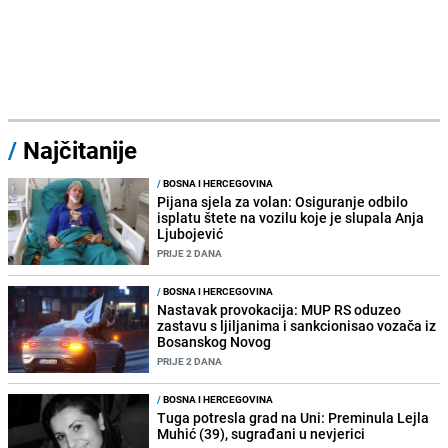
/
Najčitanije
/
BOSNA I HERCEGOVINA
Pijana sjela za volan: Osiguranje odbilo
isplatu štete na vozilu koje je slupala Anja
Ljubojević
PRIJE 2 DANA
/
BOSNA I HERCEGOVINA
Nastavak provokacija: MUP RS oduzeo
zastavu s ljiljanima i sankcionisao vozača iz
Bosanskog Novog
PRIJE 2 DANA
/
BOSNA I HERCEGOVINA
Tuga potresla grad na Uni: Preminula Lejla
Muhić (39), sugrađani u nevjerici