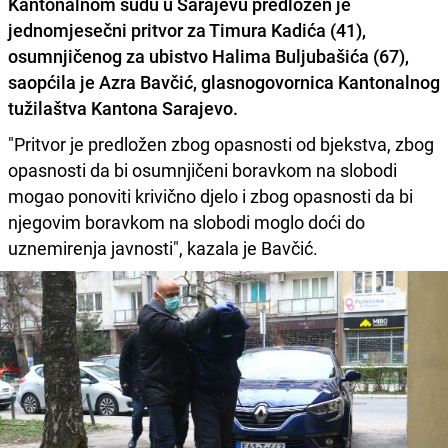
Kantonalnom sudu u Sarajevu predložen je
jednomjesečni pritvor za
Timura Kadića (41),
osumnjičenog za ubistvo
Halima Buljubašića (67),
saopćila je
Azra Bavčić
, glasnogovornica Kantonalnog
tužilaštva Kantona Sarajevo.
"Pritvor je predložen zbog opasnosti od bjekstva, zbog
opasnosti da bi osumnjičeni boravkom na slobodi
mogao ponoviti krivično djelo i zbog opasnosti da bi
njegovim boravkom na slobodi moglo doći do
uznemirenja javnosti", kazala je Bavčić.