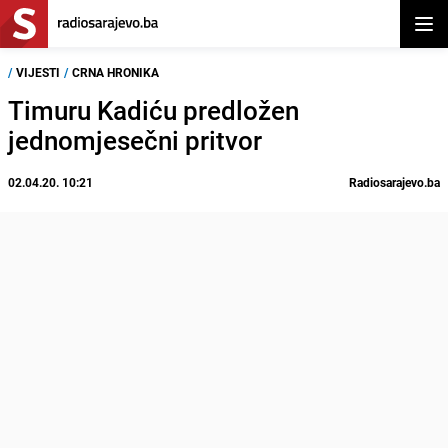
Otvor
/
VIJESTI
/
CRNA HRONIKA
Timuru Kadiću predložen
jednomjesečni pritvor
02.04.20. 10:21
Radiosarajevo.ba