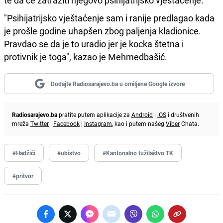
"Psihijatrijsko vještaćenje sam i ranije predlagao kada
je prošle godine uhapšen zbog paljenja kladionice.
Pravdao se da je to uradio jer je kocka štetna i
protivnik je toga", kazao je Mehmedbašić.
Dodajte Radiosarajevo.ba u omiljene Google izvore
Radiosarajevo.ba
pratite putem aplikacije za
Android
|
iOS
i društvenih
mreža
Twitter
|
Facebook
|
Instagram
, kao i putem našeg
Viber
Chata.
#Hadžići
#ubistvo
#Kantonalno tužilaštvo TK
#pritvor