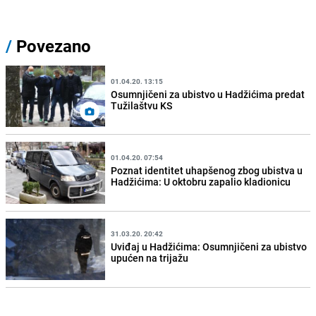
/
Povezano
01.04.20. 13:15
Osumnjičeni za ubistvo u Hadžićima predat
Tužilaštvu KS
01.04.20. 07:54
Poznat identitet uhapšenog zbog ubistva u
Hadžićima: U oktobru zapalio kladionicu
31.03.20. 20:42
Uviđaj u Hadžićima: Osumnjičeni za ubistvo
upućen na trijažu