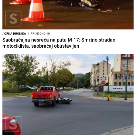
/
CRNA HRONIKA
I
PRIJE OKO 4H
Saobraćajna nesreća na putu M-17: Smrtno stradao
motociklista, saobraćaj obustavljen