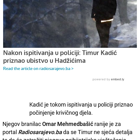
Kadić je tokom ispitivanja u policiji priznao
počinjenje krivičnog djela.
Njegov branilac
Omar Mehmedbašić
ranije je za
portal
Radiosarajevo.ba
da se Timur ne sjeća detalja
te da će zatražiti njegovo psihijatrijsko vještačenje.