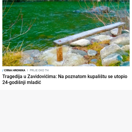
/
CRNA HRONIKA
I
PRIJE OKO 7H
Tragedija u Zavidovićima: Na poznatom kupalištu se utopio
24-godišnji mladić