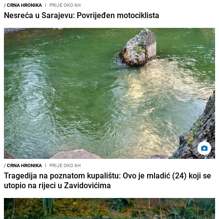
/
CRNA HRONIKA
I
PRIJE OKO 6H
Nesreća u Sarajevu: Povrijeđen motociklista
/
CRNA HRONIKA
I
PRIJE OKO 6H
Tragedija na poznatom kupalištu: Ovo je mladić (24) koji se
utopio na rijeci u Zavidovićima