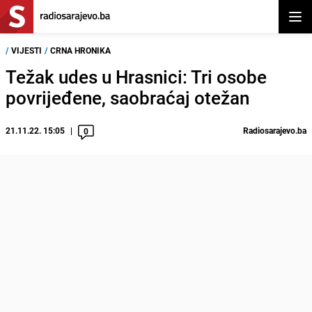
Otvor
/
VIJESTI
/
CRNA HRONIKA
Težak udes u Hrasnici: Tri osobe
povrijeđene, saobraćaj otežan
21.11.22. 15:05
Radiosarajevo.ba
0