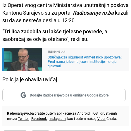
Iz Operativnog centra Ministarstva unutrašnjih poslova
Kantona Sarajevo su za portal
Radiosarajevo.ba
kazali
su da se nesreća desila u 12:30.
"
Tri lica zadobila su lakše tjelesne povrede
, a
saobraćaj se odvija otežano", rekli su.
TRENDING
Stručnjak za sigurnost Ahmed Kico upozorava:
Pred nama je burna jesen, institucije moraju
djelovati
Policija je obavila uviđaj.
Dodajte Radiosarajevo.ba u omiljene Google izvore
Radiosarajevo.ba
pratite putem aplikacije za
Android
|
iOS
i društvenih
mreža
Twitter
|
Facebook
|
Instagram
, kao i putem našeg
Viber
Chata.