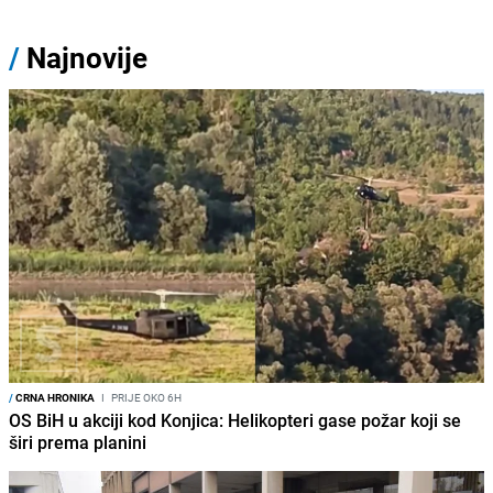
/
Najnovije
/
CRNA HRONIKA
I
PRIJE OKO 6H
OS BiH u akciji kod Konjica: Helikopteri gase požar koji se
širi prema planini