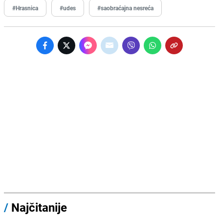
#Hrasnica
#udes
#saobraćajna nesreća
/
Najčitanije