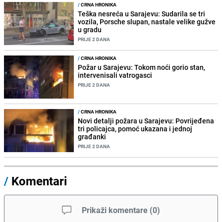
/
CRNA HRONIKA
Teška nesreća u Sarajevu: Sudarila se tri
vozila, Porsche slupan, nastale velike gužve
u gradu
PRIJE 2 DANA
/
CRNA HRONIKA
Požar u Sarajevu: Tokom noći gorio stan,
intervenisali vatrogasci
PRIJE 2 DANA
/
CRNA HRONIKA
Novi detalji požara u Sarajevu: Povrijeđena
tri policajca, pomoć ukazana i jednoj
građanki
PRIJE 2 DANA
/
Komentari
Prikaži komentare
(
0
)