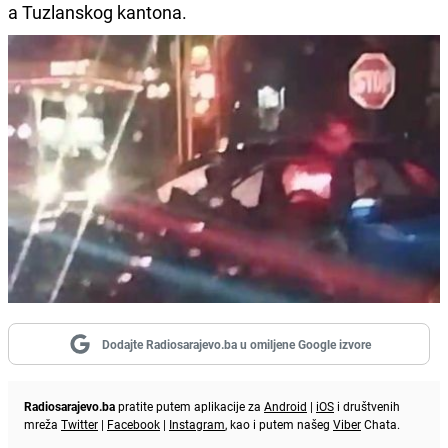
a Tuzlanskog kantona.
Dodajte Radiosarajevo.ba u omiljene Google izvore
Radiosarajevo.ba
pratite putem aplikacije za
Android
|
iOS
i društvenih
mreža
Twitter
|
Facebook
|
Instagram
, kao i putem našeg
Viber
Chata.