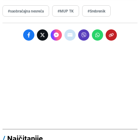
#saobraćajna nesreća
#MUP TK
#Srebrenik
/
Najčitanije