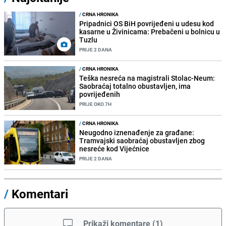
/
CRNA HRONIKA
Pripadnici OS BiH povrijeđeni u udesu kod
kasarne u Živinicama: Prebačeni u bolnicu u
Tuzlu
PRIJE 2 DANA
/
CRNA HRONIKA
Teška nesreća na magistrali Stolac-Neum:
Saobraćaj totalno obustavljen, ima
povrijeđenih
PRIJE OKO 7H
/
CRNA HRONIKA
Neugodno iznenađenje za građane:
Tramvajski saobraćaj obustavljen zbog
nesreće kod Vijećnice
PRIJE 2 DANA
/
Komentari
Prikaži komentare
(
1
)