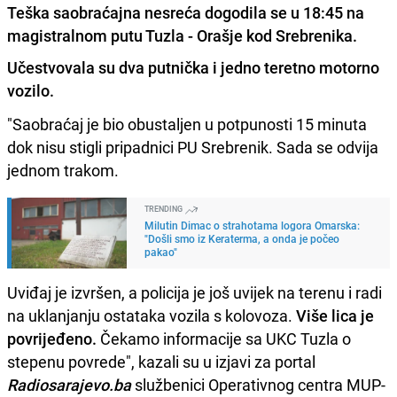
Teška saobraćajna nesreća dogodila se u 18:45 na
magistralnom putu Tuzla - Orašje kod Srebrenika.
Učestvovala su dva putnička i jedno teretno motorno
vozilo.
"Saobraćaj je bio obustaljen u potpunosti 15 minuta
dok nisu stigli pripadnici PU Srebrenik. Sada se odvija
jednom trakom.
TRENDING
Milutin Dimac o strahotama logora Omarska:
"Došli smo iz Keraterma, a onda je počeo
pakao"
Uviđaj je izvršen, a policija je još uvijek na terenu i radi
na uklanjanju ostataka vozila s kolovoza.
Više lica je
povrijeđeno.
Čekamo informacije sa UKC Tuzla o
stepenu povrede", kazali su u izjavi za portal
Radiosarajevo.ba
službenici Operativnog centra MUP-