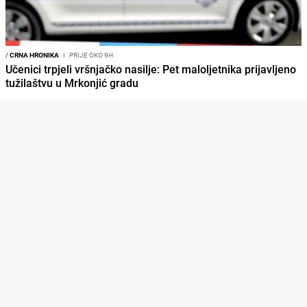
/
CRNA HRONIKA
I
PRIJE OKO 9H
Učenici trpjeli vršnjačko nasilje: Pet maloljetnika prijavljeno
tužilaštvu u Mrkonjić gradu