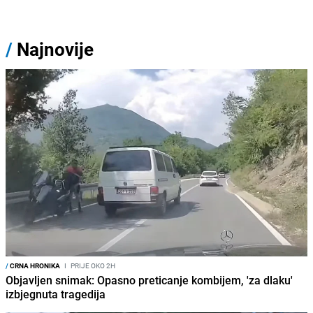
/
Najnovije
/
CRNA HRONIKA
I
PRIJE OKO 2H
Objavljen snimak: Opasno preticanje kombijem, 'za dlaku'
izbjegnuta tragedija