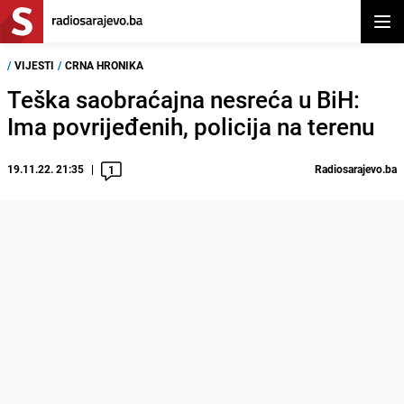
Otvor
/
VIJESTI
/
CRNA HRONIKA
Teška saobraćajna nesreća u BiH:
Ima povrijeđenih, policija na terenu
19.11.22. 21:35
Radiosarajevo.ba
1