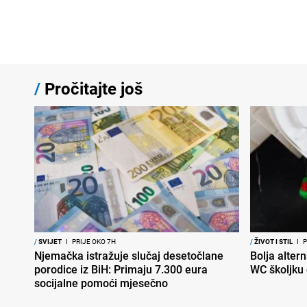
/
Pročitajte još
/
SVIJET
I
PRIJE OKO 7H
/
ŽIVOT I STIL
I
P
Njemačka istražuje slučaj desetočlane
Bolja altern
porodice iz BiH: Primaju 7.300 eura
WC školjku
socijalne pomoći mjesečno