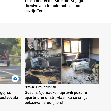
Teška nesreća u Širokom Brijegu:
Učestvovala tri automobila, ima
povrijeđenih
/
REGIJA
I
PRIJE OKO 17H
gojna:
Gosti iz Njemačke napravili požar u
učestvovala
apartmanu u Istri, vlasniku se smijali i
pokazivali srednji prst