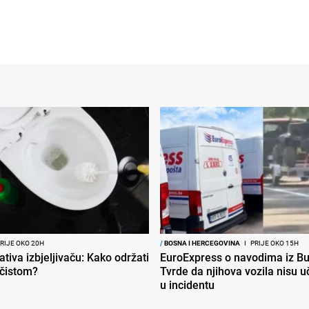
RIJE OKO 20H
/
BOSNA I HERCEGOVINA
I
PRIJE OKO 15H
ativa izbjeljivaču: Kako održati
EuroExpress o navodima iz Bu
 čistom?
Tvrde da njihova vozila nisu 
u incidentu