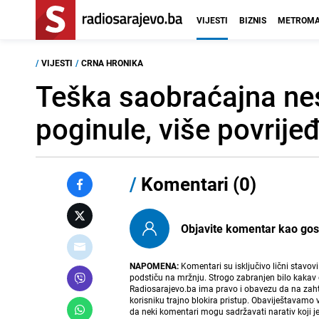
VIJESTI
BIZNIS
METROMA
/
VIJESTI
/
CRNA HRONIKA
Teška saobraćajna ne
poginule, više povrije
/
Komentari (0)
Objavite komentar kao gost i
NAPOMENA:
Komentari su isključivo lični stavov
podstiču na mržnju. Strogo zabranjen bilo kakav 
Radiosarajevo.ba ima pravo i obavezu da na zahtj
korisniku trajno blokira pristup. Obaviještavamo 
da neki komentari mogu sadržavati narativ koji j