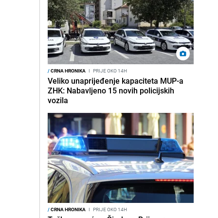
/
CRNA HRONIKA
I
PRIJE OKO 14H
Veliko unaprijeđenje kapaciteta MUP-a
ZHK: Nabavljeno 15 novih policijskih
vozila
/
CRNA HRONIKA
I
PRIJE OKO 14H