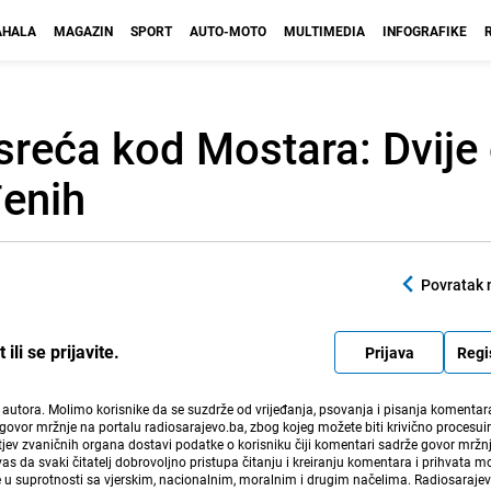
HALA
MAGAZIN
SPORT
AUTO-MOTO
MULTIMEDIA
INFOGRAFIKE
sreća kod Mostara: Dvije
đenih
Povratak 
li se prijavite.
Prijava
Regi
i autora. Molimo korisnike da se suzdrže od vrijeđanja, psovanja i pisanja komentara
govor mržnje na portalu radiosarajevo.ba, zbog kojeg možete biti krivično procesuir
ev zvaničnih organa dostavi podatke o korisniku čiji komentari sadrže govor mržnj
vas da svaki čitatelj dobrovoljno pristupa čitanju i kreiranju komentara i prihvata 
e u suprotnosti sa vjerskim, nacionalnim, moralnim i drugim načelima. Radiosaraje