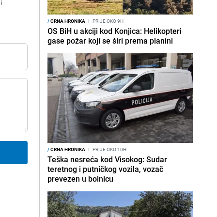
i
/
CRNA HRONIKA
I
PRIJE OKO 9H
OS BiH u akciji kod Konjica: Helikopteri
gase požar koji se širi prema planini
/
CRNA HRONIKA
I
PRIJE OKO 10H
Teška nesreća kod Visokog: Sudar
teretnog i putničkog vozila, vozač
prevezen u bolnicu