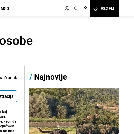
RADIO
90,2 FM
 osobe
/
Najnovije
na članak
stracija
 koji
ani.
e, kao i da
mogućnost
vo.ba ima