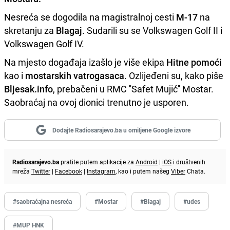
Nesreća se dogodila na magistralnoj cesti
M-17
na
skretanju za
Blagaj
. Sudarili su se Volkswagen Golf II i
Volkswagen Golf IV.
Na mjesto događaja izašlo je više ekipa
Hitne pomoći
kao i
mostarskih vatrogasaca
. Ozlijeđeni su, kako piše
Bljesak.info
, prebačeni u RMC ''Safet Mujić'' Mostar.
Saobraćaj na ovoj dionici trenutno je usporen.
Dodajte Radiosarajevo.ba u omiljene Google izvore
Radiosarajevo.ba
pratite putem aplikacije za
Android
|
iOS
i društvenih
mreža
Twitter
|
Facebook
|
Instagram
, kao i putem našeg
Viber
Chata.
#saobraćajna nesreća
#Mostar
#Blagaj
#udes
#MUP HNK