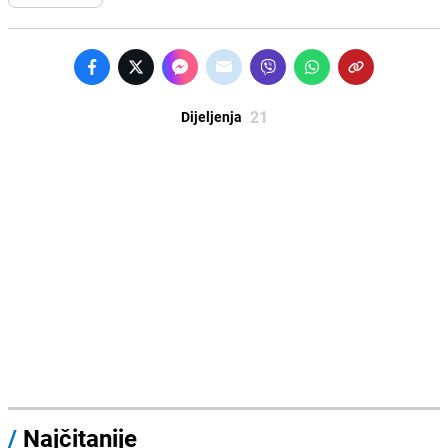
21
Dijeljenja
/
Najčitanije