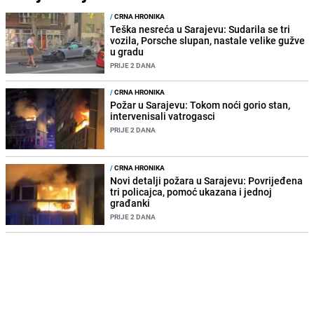
/
CRNA HRONIKA
Teška nesreća u Sarajevu: Sudarila se tri
vozila, Porsche slupan, nastale velike gužve
u gradu
PRIJE 2 DANA
/
CRNA HRONIKA
Požar u Sarajevu: Tokom noći gorio stan,
intervenisali vatrogasci
PRIJE 2 DANA
/
CRNA HRONIKA
Novi detalji požara u Sarajevu: Povrijeđena
tri policajca, pomoć ukazana i jednoj
građanki
PRIJE 2 DANA