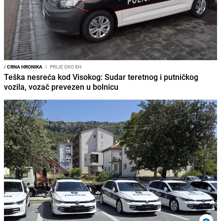
/
CRNA HRONIKA
I
PRIJE OKO 8H
Teška nesreća kod Visokog: Sudar teretnog i putničkog
vozila, vozač prevezen u bolnicu