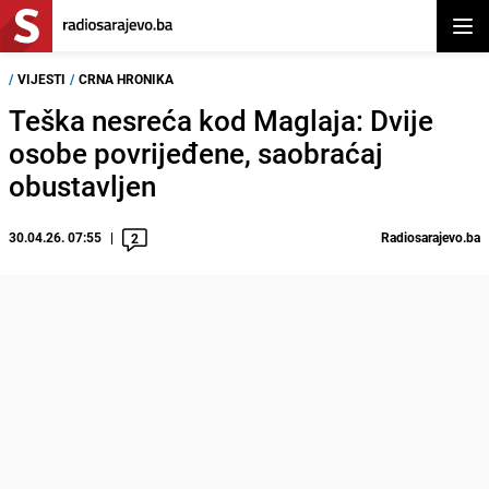
Otvor
/
VIJESTI
/
CRNA HRONIKA
Teška nesreća kod Maglaja: Dvije
osobe povrijeđene, saobraćaj
obustavljen
30.04.26. 07:55
Radiosarajevo.ba
2