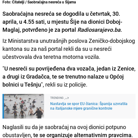
Foto: Čitatelji / Saobraćajna nesreća u Šijama
Saobraćajna nesreća se dogodila u četvrtak, 30.
aprila, u 4.55 sati, u mjestu Šije na dionici Doboj-
Maglaj, potvrđeno je za portal
Radiosarajevo.ba
.
Iz Ministarstva unutrašnjih poslova Zeničko-dobojskog
kantona su za naš portal rekli da su u nesreći
učestvovala dva teretna motorna vozila.
"
U nesreći su povrijeđena dva vozača
,
jedan iz Zenice
,
a drugi iz Gradačca
,
te se trenutno nalaze u Općoj
bolnici u Tešnju
", rekli su iz policije.
TRENDING
Nastavlja se spor EU članica: Španija uzvratila
na italijanske mjere granične kontrole
Naglasili su da je saobraćaj na ovoj dionici potpuno
obustavljen,
te se organizuje alternativnim pravcima
.