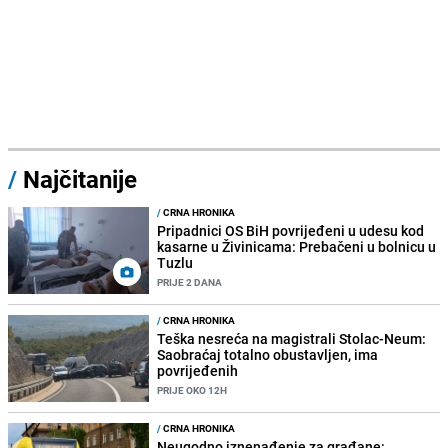
/
Najčitanije
/
CRNA HRONIKA
Pripadnici OS BiH povrijeđeni u udesu kod
kasarne u Živinicama: Prebačeni u bolnicu u
Tuzlu
PRIJE 2 DANA
/
CRNA HRONIKA
Teška nesreća na magistrali Stolac-Neum:
Saobraćaj totalno obustavljen, ima
povrijeđenih
PRIJE OKO 12H
/
CRNA HRONIKA
Neugodno iznenađenje za građane: