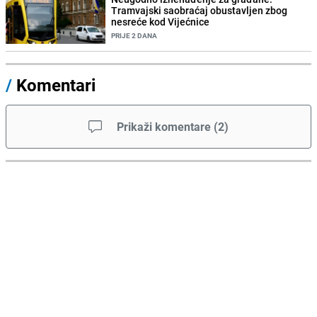
Tramvajski saobraćaj obustavljen zbog
nesreće kod Vijećnice
PRIJE 2 DANA
/
Komentari
Prikaži komentare
(
2
)