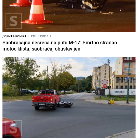
/
CRNA HRONIKA
I
PRIJE OKO 1H
Saobraćajna nesreća na putu M-17: Smrtno stradao
motociklista, saobraćaj obustavljen