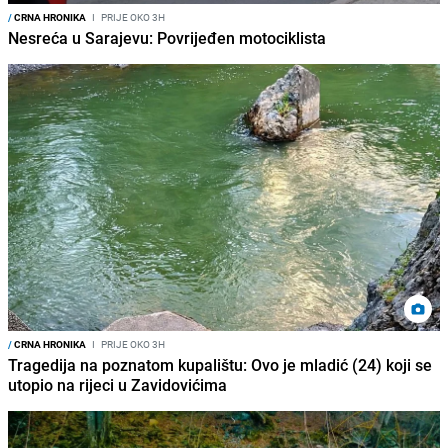
/
CRNA HRONIKA
I
PRIJE OKO 3H
Nesreća u Sarajevu: Povrijeđen motociklista
/
CRNA HRONIKA
I
PRIJE OKO 3H
Tragedija na poznatom kupalištu: Ovo je mladić (24) koji se
utopio na rijeci u Zavidovićima