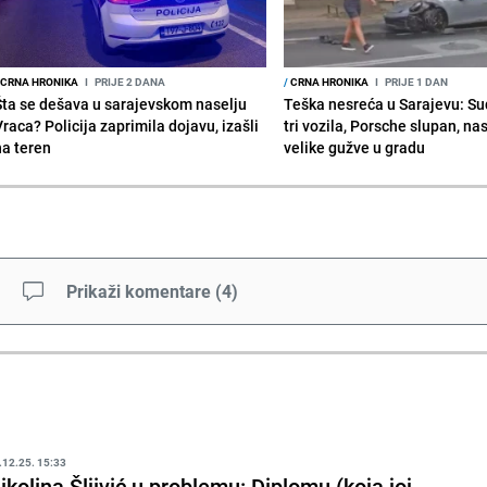
CRNA HRONIKA
I
PRIJE 2 DANA
/
CRNA HRONIKA
I
PRIJE 1 DAN
Šta se dešava u sarajevskom naselju
Teška nesreća u Sarajevu: Su
raca? Policija zaprimila dojavu, izašli
tri vozila, Porsche slupan, na
na teren
velike gužve u gradu
Prikaži komentare
(
4
)
.12.25. 15:33
ikolina Šljivić u problemu: Diplomu (koja joj