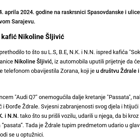
4. aprila 2024. godine na raskrsnici Spasovdanske i ulic
ovom Sarajevu.
kafić Nikoline Šljivić
ethodilo to što su L.S, B.E, N.K. i N.N. ispred kafića "Soki
lanice
Nikoline Šljivić
, iz automobila uputili prijetnje da će
e telefonom obavijestila Zorana, koji je
u društvu Ždrale 
ncem "Audi Q7" onemogućila dalje kretanje "Passata", n
vić i Đorđe Ždrale. Svjesni zabranjenosti svog djela i htijuć
K. i N.N.
tako što su prišli vozilu, udarili u njega, da bi kro
ta ”pasata”. Tada je Ždrale tupim predmetom udario u glav
vodi se u optužnici.