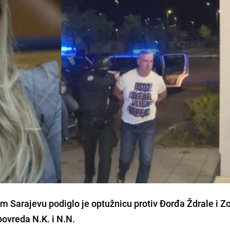
om Sarajevu podiglo je optužnicu protiv Đorđa Ždrale i Z
povreda N.K. i N.N.