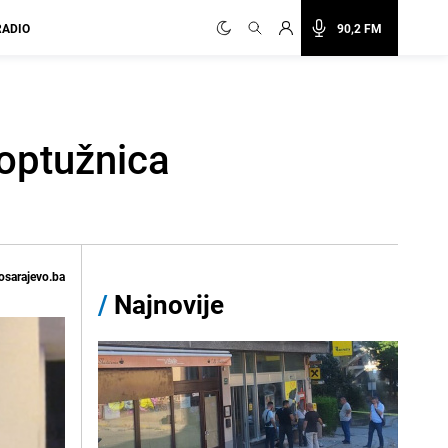
RADIO
90,2 FM
 optužnica
osarajevo.ba
/
Najnovije