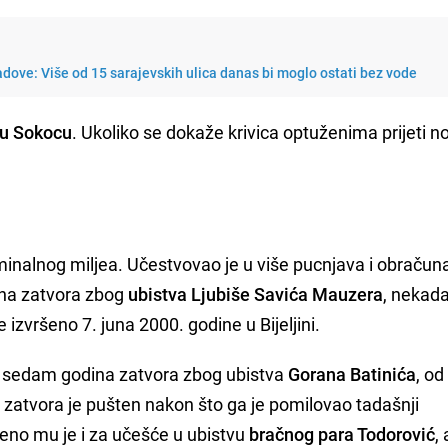
adove: Više od 15 sarajevskih ulica danas bi moglo ostati bez vode
 u Sokocu
. Ukoliko se dokaže krivica optuženima prijeti 
minalnog miljea. Učestvovao je u više pucnjava i obračuna
ina zatvora zbog
ubistva Ljubiše Savića Mauzera
, nekad
e izvršeno 7. juna 2000. godine u Bijeljini.
a sedam godina zatvora zbog ubistva
Gorana Batinića
, od
z zatvora je pušten nakon što ga je pomilovao tadašnji
eno mu je i za učešće u ubistvu
bračnog para Todorović
, 