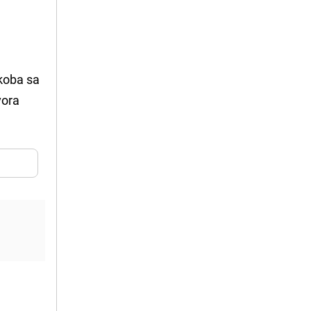
ukoba sa
vora