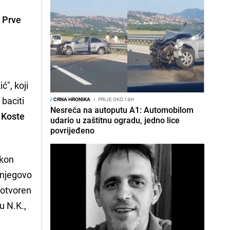
e Prve
ć", koji
 baciti
/
CRNA HRONIKA
I
PRIJE OKO 14H
Nesreća na autoputu A1: Automobilom
i Koste
udario u zaštitnu ogradu, jedno lice
povrijeđeno
akon
i njegovo
z otvoren
u N.K.,