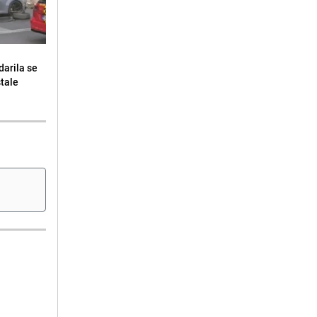
darila se
stale