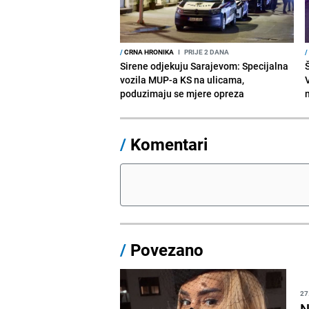
/
CRNA HRONIKA
I
PRIJE 2 DANA
/
Sirene odjekuju Sarajevom: Specijalna
vozila MUP-a KS na ulicama,
V
poduzimaju se mjere opreza
/
Komentari
/
Povezano
27
N