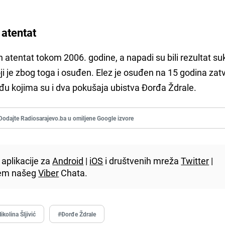
 atentat
 atentat tokom 2006. godine, a napadi su bili rezultat s
je zbog toga i osuđen. Elez je osuđen na 15 godina zat
među kojima su i dva pokušaja ubistva Đorđa Ždrale.
Dodajte Radiosarajevo.ba u omiljene Google izvore
aplikacije za
Android
|
iOS
i društvenih mreža
Twitter
|
utem našeg
Viber
Chata.
ikolina Šljivić
#Đorđe Ždrale