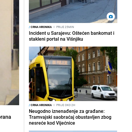
/
CRNA HRONIKA
I
PRIJE 25MIN
Incident u Sarajevu: Oštećen bankomat i
stakleni portal na Višnjiku
/
CRNA HRONIKA
I
PRIJE OKO 2H
Neugodno iznenađenje za građane:
orana
Tramvajski saobraćaj obustavljen zbog
nesreće kod Vijećnice