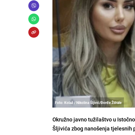
Foto: Kolaž / Nikolina Šljivić/Đorđe Ždrale
Okružno javno tužilaštvo u Istočn
Šljivića zbog nanošenja tjelesnih 