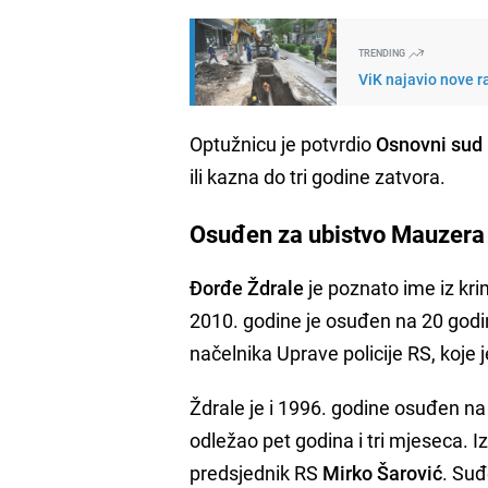
TRENDING
ViK najavio nove r
Optužnicu je potvrdio
Osnovni sud
ili kazna do tri godine zatvora.
Osuđen za ubistvo Mauzera
Đorđe Ždrale
je poznato ime iz kri
2010. godine je osuđen na 20 god
načelnika Uprave policije RS, koje j
Ždrale je i 1996. godine osuđen n
odležao pet godina i tri mjeseca. I
predsjednik RS
Mirko Šarović
. Suđ