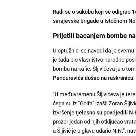
Radi se o sukobu koji se odigrao 1
sarajevske brigade u Istočnom N
Prijetili bacanjem bombe na 
U optužnici se navodi da je svemu pr
je tada bio vlasništvo narodne pos
bombu na kafić. Šljivićeva je o tom
Pandurevića došao na raskrsnicu
.
"U međuvremenu Šljivićeva je tere
čega su iz "Golfa" izašli Zoran Šlji
izvršenje
tjelesno su povrijedili N.
prozor jedan od njih otključao vra
a Šljivić je u glavu udario N.N.", na