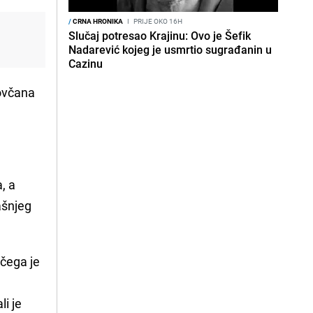
/
CRNA HRONIKA
I
PRIJE OKO 16H
Slučaj potresao Krajinu: Ovo je Šefik
Nadarević kojeg je usmrtio sugrađanin u
Cazinu
novčana
, a
ašnjeg
 čega je
ali je