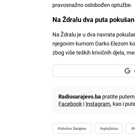
pravosnažno oslobođen optužbe.
Na Ždralu dva puta pokušan
Na Ždralu je u dva navrata pokušan
njegovim kumom Darko Elezom koji 
zbog više teških krivičnih djela, 
Radiosarajevo.ba
pratite putem 
Facebook
|
Instagram
, kao i p
#Istočno Sarajevo
#optužnica
#N