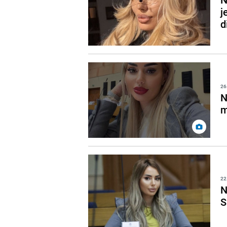
j
d
26
N
m
22
N
S