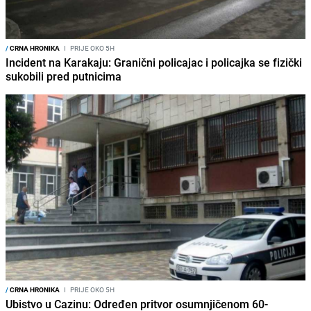
/
CRNA HRONIKA
I
PRIJE OKO 5H
Incident na Karakaju: Granični policajac i policajka se fizički
sukobili pred putnicima
/
CRNA HRONIKA
I
PRIJE OKO 5H
Ubistvo u Cazinu: Određen pritvor osumnjičenom 60-