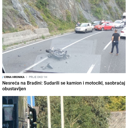
/
CRNA HRONIKA
I
PRIJE OKO 1H
Nesreća na Bradini: Sudarili se kamion i motocikl, saobraćaj
obustavljen