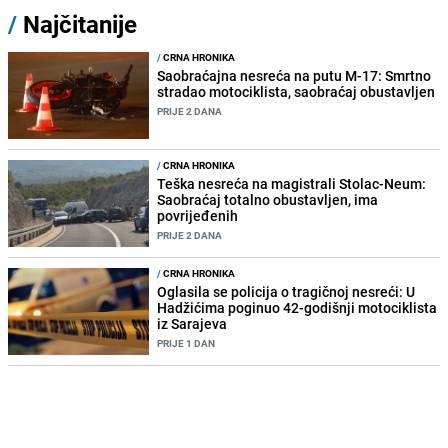
/
Najčitanije
/
CRNA HRONIKA
Saobraćajna nesreća na putu M-17: Smrtno
stradao motociklista, saobraćaj obustavljen
PRIJE 2 DANA
/
CRNA HRONIKA
Teška nesreća na magistrali Stolac-Neum:
Saobraćaj totalno obustavljen, ima
povrijeđenih
PRIJE 2 DANA
/
CRNA HRONIKA
Oglasila se policija o tragičnoj nesreći: U
Hadžićima poginuo 42-godišnji motociklista
iz Sarajeva
PRIJE 1 DAN