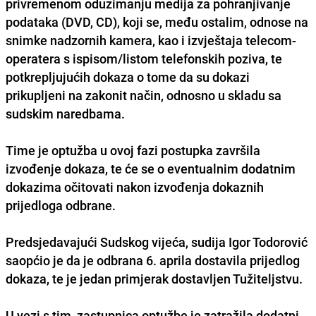
privremenom oduzimanju medija za pohranjivanje
podataka (DVD, CD), koji se, među ostalim, odnose na
snimke nadzornih kamera, kao i izvještaja telecom-
operatera s ispisom/listom telefonskih poziva
, te
potkrepljujućih dokaza o tome da su dokazi
prikupljeni na zakonit način, odnosno u skladu sa
sudskim naredbama.
Time je optužba u ovoj fazi postupka završila
izvođenje dokaza, te će se o eventualnim dodatnim
dokazima očitovati nakon izvođenja dokaznih
prijedloga odbrane.
Predsjedavajući Sudskog vijeća, sudija Igor Todorović
saopćio je da je odbrana 6. aprila dostavila prijedlog
dokaza, te je jedan primjerak dostavljen Tužiteljstvu.
U vezi s tim, zastupnica optužbe je zatražila dodatni