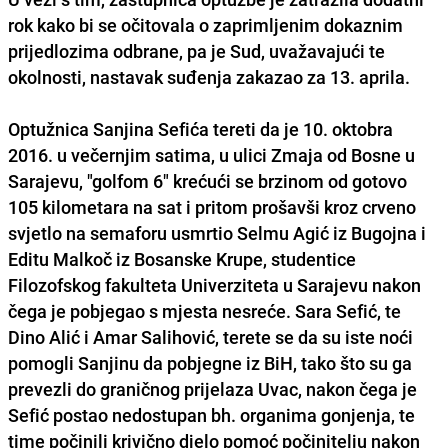
rok kako bi se očitovala o zaprimljenim dokaznim
prijedlozima odbrane, pa je Sud, uvažavajući te
okolnosti, nastavak suđenja zakazao za 13. aprila.
Optužnica Sanjina Sefića tereti da je 10. oktobra
2016. u večernjim satima, u ulici Zmaja od Bosne u
Sarajevu, "golfom 6" krećući se brzinom od gotovo
105 kilometara na sat i pritom prošavši kroz crveno
svjetlo na semaforu usmrtio Selmu Agić iz Bugojna i
Editu Malkoč iz Bosanske Krupe, studentice
Filozofskog fakulteta Univerziteta u Sarajevu nakon
čega je pobjegao s mjesta nesreće. Sara Sefić, te
Dino Alić i Amar Salihović, terete se da su iste noći
pomogli Sanjinu da pobjegne iz BiH, tako što su ga
prevezli do graničnog prijelaza Uvac, nakon čega je
Sefić postao nedostupan bh. organima gonjenja, te
time počinili krivično djelo pomoć počinitelju nakon