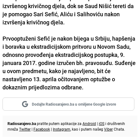
izvršenog krivičnog djela, dok se Saud Nišić tereti da
je pomogao Sari Sefić, Aliću i Salihoviću nakon
izvršenja krivičnog djela.
Prvooptuženi Sefić je nakon bijega u Srbiju, hapšenja
i boravka u ekstradicijskom pritvoru u Novom Sadu,
odnosno provođenja ekstradicijskog postupka, 9.
januara 2017. godine izručen bh. pravosuđu. Suđenje
u ovom predmetu, kako je najavljeno, bit će
nastavljeno 13. aprila očitovanjem optužbe o
dokaznim prijedlozima odbrane.
Dodajte Radiosarajevo.ba u omiljene Google izvore
Radiosarajevo.ba
pratite putem aplikacije za
Android
|
iOS
i društvenih
mreža
Twitter
|
Facebook
|
Instagram
, kao i putem našeg
Viber
Chata.