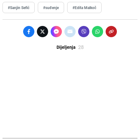
#Sanjin Sefić
#suđenje
#Edita Malkoč
28
Dijeljenja