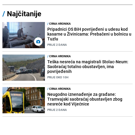
/
Najčitanije
/
CRNA HRONIKA
Pripadnici OS BiH povrijeđeni u udesu kod
kasarne u Živinicama: Prebačeni u bolnicu u
Tuzlu
PRIJE 2 DANA
/
CRNA HRONIKA
Teška nesreća na magistrali Stolac-Neum:
Saobraćaj totalno obustavljen, ima
povrijeđenih
PRIJE OKO 10H
/
CRNA HRONIKA
Neugodno iznenađenje za građane:
Tramvajski saobraćaj obustavljen zbog
nesreće kod Vijećnice
PRIJE 2 DANA