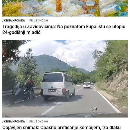
/
CRNA HRONIKA
I
PRIJE OKO 3H
Tragedija u Zavidovićima: Na poznatom kupalištu se utopio
24-godišnji mladić
/
CRNA HRONIKA
I
PRIJE OKO 6H
Objavljen snimak: Opasno preticanje kombijem, 'za dlaku'