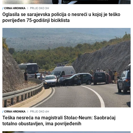
/
CRNA HRONIKA
I
PRIJE OKO 3H
Oglasila se sarajevska policija o nesreći u kojoj je teško
povrijeđen 75-godišnji biciklista
/
CRNA HRONIKA
I
PRIJE OKO 4H
Teška nesreća na magistrali Stolac-Neum: Saobraćaj
totalno obustavljen, ima povrijeđenih