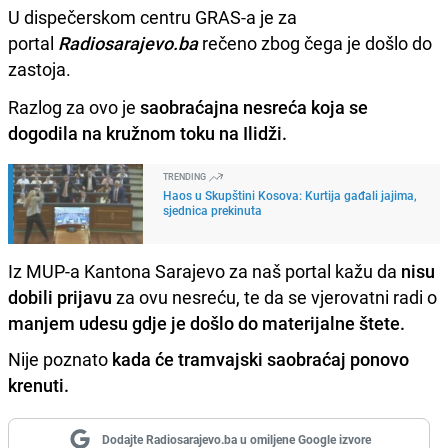
U dispečerskom centru GRAS-a je za
portal
Radiosarajevo.ba
rečeno zbog čega je došlo do
zastoja.
Razlog za ovo je
saobraćajna nesreća koja se
dogodila na kružnom toku na Ilidži.
TRENDING
Haos u Skupštini Kosova: Kurtija gađali jajima,
sjednica prekinuta
Iz MUP-a Kantona Sarajevo za naš portal kažu da
nisu
dobili prijavu
za ovu nesreću, te da se vjerovatni radi o
manjem udesu gdje je došlo do materijalne štete.
Nije poznato
kada će tramvajski saobraćaj ponovo
krenuti.
Dodajte Radiosarajevo.ba u omiljene Google izvore