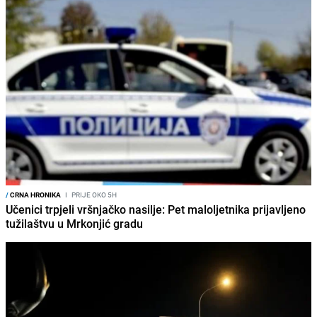
/
CRNA HRONIKA
I
PRIJE OKO 5H
Učenici trpjeli vršnjačko nasilje: Pet maloljetnika prijavljeno
tužilaštvu u Mrkonjić gradu