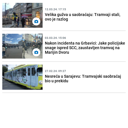
12.03.24. 17:15
Velika gužva u saobraćaju: Tramvaji stali,
ovo je razlog
03.03.24. 15:06
Nakon incidenta na Grbavici: Jake policijske
snage ispred SCC, zaustavljen tramvaj na
Marijin Dvoru
27.02.24. 09:27
Nesreća u Sarajevu: Tramvajski saobraćaj
bio u prekidu