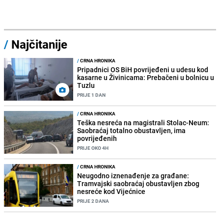
/
Najčitanije
/
CRNA HRONIKA
Pripadnici OS BiH povrijeđeni u udesu kod
kasarne u Živinicama: Prebačeni u bolnicu u
Tuzlu
PRIJE 1 DAN
/
CRNA HRONIKA
Teška nesreća na magistrali Stolac-Neum:
Saobraćaj totalno obustavljen, ima
povrijeđenih
PRIJE OKO 4H
/
CRNA HRONIKA
Neugodno iznenađenje za građane:
Tramvajski saobraćaj obustavljen zbog
nesreće kod Vijećnice
PRIJE 2 DANA