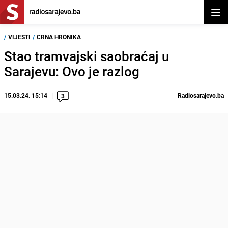
Otvor
/
VIJESTI
/
CRNA HRONIKA
Stao tramvajski saobraćaj u
Sarajevu: Ovo je razlog
15.03.24. 15:14
Radiosarajevo.ba
3