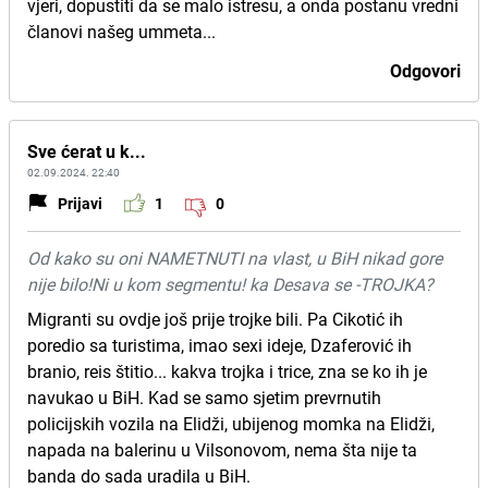
vjeri, dopustiti da se malo istresu, a onda postanu vredni
članovi našeg ummeta...
Odgovori
Sve ćerat u k...
02.09.2024. 22:40
Prijavi
1
0
Od kako su oni NAMETNUTI na vlast, u BiH nikad gore
nije bilo!Ni u kom segmentu! ka Desava se -TROJKA?
Migranti su ovdje još prije trojke bili. Pa Cikotić ih
poredio sa turistima, imao sexi ideje, Dzaferović ih
branio, reis štitio... kakva trojka i trice, zna se ko ih je
navukao u BiH. Kad se samo sjetim prevrnutih
policijskih vozila na Elidži, ubijenog momka na Elidži,
napada na balerinu u Vilsonovom, nema šta nije ta
banda do sada uradila u BiH.