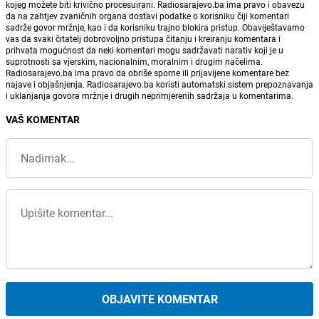
kojeg možete biti krivično procesuirani. Radiosarajevo.ba ima pravo i obavezu
da na zahtjev zvaničnih organa dostavi podatke o korisniku čiji komentari
sadrže govor mržnje, kao i da korisniku trajno blokira pristup. Obaviještavamo
vas da svaki čitatelj dobrovoljno pristupa čitanju i kreiranju komentara i
prihvata mogućnost da neki komentari mogu sadržavati narativ koji je u
suprotnosti sa vjerskim, nacionalnim, moralnim i drugim načelima.
Radiosarajevo.ba ima pravo da obriše sporne ili prijavljene komentare bez
najave i objašnjenja. Radiosarajevo.ba koristi automatski sistem prepoznavanja
i uklanjanja govora mržnje i drugih neprimjerenih sadržaja u komentarima.
VAŠ KOMENTAR
OBJAVITE KOMENTAR