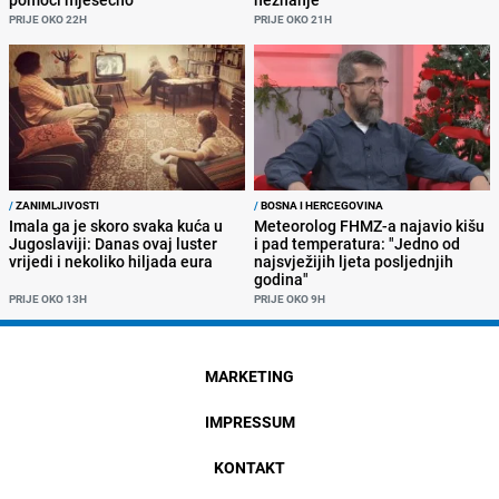
PRIJE OKO 22H
PRIJE OKO 21H
/
ZANIMLJIVOSTI
/
BOSNA I HERCEGOVINA
Imala ga je skoro svaka kuća u
Meteorolog FHMZ-a najavio kišu
Jugoslaviji: Danas ovaj luster
i pad temperatura: "Jedno od
vrijedi i nekoliko hiljada eura
najsvježijih ljeta posljednjih
godina"
PRIJE OKO 13H
PRIJE OKO 9H
MARKETING
IMPRESSUM
KONTAKT