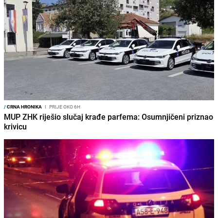
/
CRNA HRONIKA
I
PRIJE OKO 6H
MUP ZHK riješio slučaj krađe parfema: Osumnjičeni priznao
krivicu