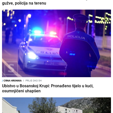
gužve, policija na terenu
/
CRNA HRONIKA
I
PRIJE OKO 5H
Ubistvo u Bosanskoj Krupi: Pronađeno tijelo u kući,
osumnjičeni uhapšen