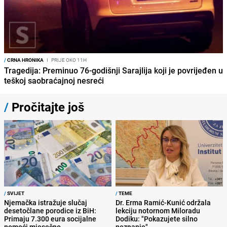
/
CRNA HRONIKA
I
PRIJE OKO 11H
Tragedija: Preminuo 76-godišnji Sarajlija koji je povrijeđen u
teškoj saobraćajnoj nesreći
/
Pročitajte još
/
SVIJET
/
TEME
Njemačka istražuje slučaj
Dr. Erma Ramić-Kunić održala
desetočlane porodice iz BiH:
lekciju notornom Miloradu
Primaju 7.300 eura socijalne
Dodiku: "Pokazujete silno
pomoći mjesečno
neznanje"