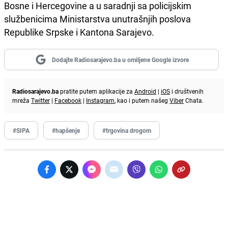
Bosne i Hercegovine a u saradnji sa policijskim
službenicima Ministarstva unutrašnjih poslova
Republike Srpske i Kantona Sarajevo.
Dodajte Radiosarajevo.ba u omiljene Google izvore
Radiosarajevo.ba
pratite putem aplikacije za
Android
|
iOS
i društvenih
mreža
Twitter
|
Facebook
|
Instagram
, kao i putem našeg
Viber
Chata.
#SIPA
#hapšenje
#trgovina drogom