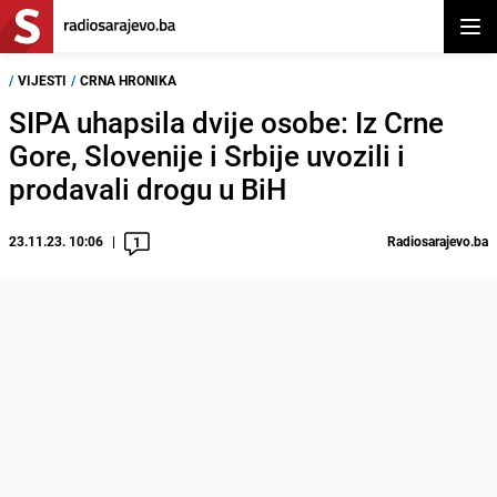
Otvor
/
VIJESTI
/
CRNA HRONIKA
SIPA uhapsila dvije osobe: Iz Crne
Gore, Slovenije i Srbije uvozili i
prodavali drogu u BiH
23.11.23. 10:06
Radiosarajevo.ba
1