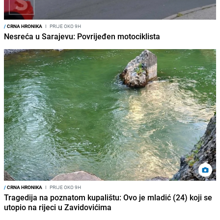
/
CRNA HRONIKA
I
PRIJE OKO 9H
Nesreća u Sarajevu: Povrijeđen motociklista
/
CRNA HRONIKA
I
PRIJE OKO 9H
Tragedija na poznatom kupalištu: Ovo je mladić (24) koji se
utopio na rijeci u Zavidovićima