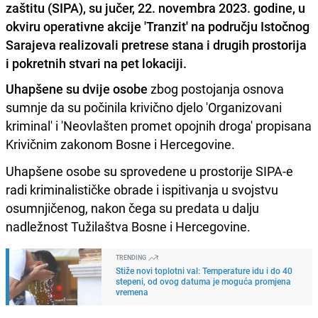
zaštitu (SIPA), su jučer, 22. novembra 2023. godine, u
okviru operativne akcije 'Tranzit' na području Istočnog
Sarajeva realizovali pretrese stana i drugih prostorija
i pokretnih stvari na pet lokaciji.
Uhapšene su dvije osobe
zbog postojanja osnova
sumnje da su počinila krivično djelo 'Organizovani
kriminal' i 'Neovlašten promet opojnih droga' propisana
Krivičnim zakonom Bosne i Hercegovine.
Uhapšene osobe su sprovedene u prostorije SIPA-e
radi kriminalističke obrade i ispitivanja u svojstvu
osumnjičenog, nakon čega su predata u dalju
nadležnost Tužilaštva Bosne i Hercegovine.
TRENDING
Stiže novi toplotni val: Temperature idu i do 40
stepeni, od ovog datuma je moguća promjena
vremena