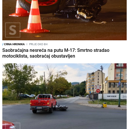
/
CRNA HRONIKA
I
PRIJE OKO 8H
Saobraćajna nesreća na putu M-17: Smrtno stradao
motociklista, saobraćaj obustavljen