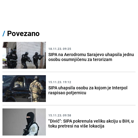
/
Povezano
18.11.23. 09:25
SIPA na Aerodromu Sarajevo uhapsila jednu
osobu osumnjičenu za terorizam
15.11.23. 19:12
SIPA uhapsila osobu za kojom je Interpol
raspisao potjernicu
15.11.23. 09:58
"Divič": SIPA pokrenula veliku akciju u BiH, u
toku pretresi na više lokacija