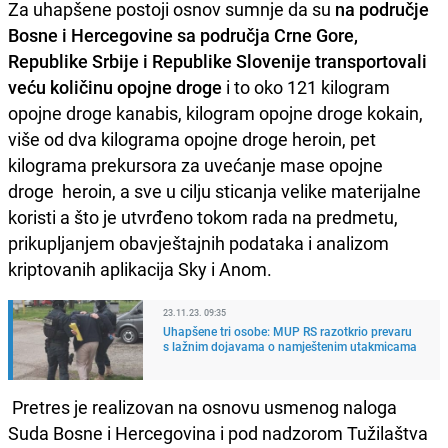
Za uhapšene postoji osnov sumnje da su
na područje
Bosne i Hercegovine sa područja Crne Gore,
Republike Srbije i Republike Slovenije transportovali
veću količinu opojne droge
i to oko 121 kilogram
opojne droge kanabis, kilogram opojne droge kokain,
više od dva kilograma opojne droge heroin, pet
kilograma prekursora za uvećanje mase opojne
droge heroin, a sve u cilju sticanja velike materijalne
koristi a što je utvrđeno tokom rada na predmetu,
prikupljanjem obavještajnih podataka i analizom
kriptovanih aplikacija Sky i Anom.
23.11.23. 09:35
Uhapšene tri osobe: MUP RS razotkrio prevaru
s lažnim dojavama o namještenim utakmicama
Pretres je realizovan na osnovu usmenog naloga
Suda Bosne i Hercegovina i pod nadzorom Tužilaštva