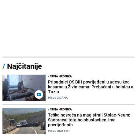
/
Najčitanije
/
CRNA HRONIKA
Pripadnici OS BiH povrijeđeni u udesu kod
kasarne u Živinicama: Prebačeni u bolnicu u
Tuzlu
PRIJE 2 DANA
/
CRNA HRONIKA
Teška nesreća na magistrali Stolac-Neum:
Saobraćaj totalno obustavljen, ima
povrijeđenih
PRIJE OKO 18H