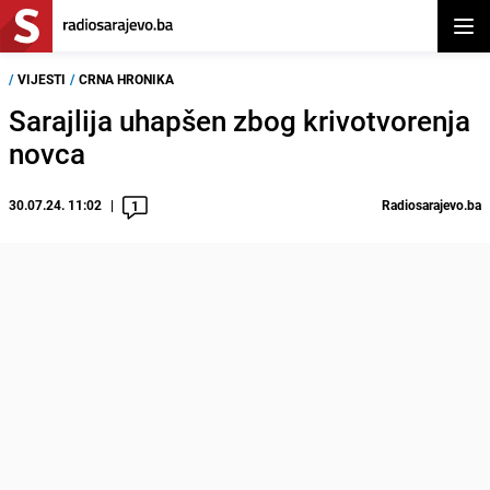
Otvor
/
VIJESTI
/
CRNA HRONIKA
Sarajlija uhapšen zbog krivotvorenja
novca
30.07.24. 11:02
Radiosarajevo.ba
1