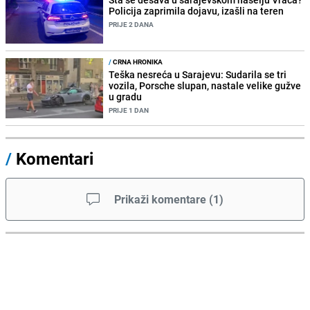
Policija zaprimila dojavu, izašli na teren
PRIJE 2 DANA
/
CRNA HRONIKA
Teška nesreća u Sarajevu: Sudarila se tri
vozila, Porsche slupan, nastale velike gužve
u gradu
PRIJE 1 DAN
/
Komentari
Prikaži komentare
(
1
)