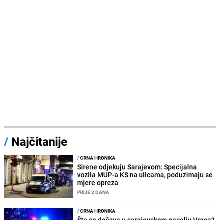
/
Najčitanije
/
CRNA HRONIKA
Sirene odjekuju Sarajevom: Specijalna
vozila MUP-a KS na ulicama, poduzimaju se
mjere opreza
PRIJE 2 DANA
/
CRNA HRONIKA
Šta se dešava u sarajevskom naselju Vraca?