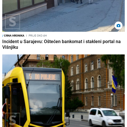
/
CRNA HRONIKA
I
PRIJE OKO 4H
Incident u Sarajevu: Oštećen bankomat i stakleni portal na
Višnjiku