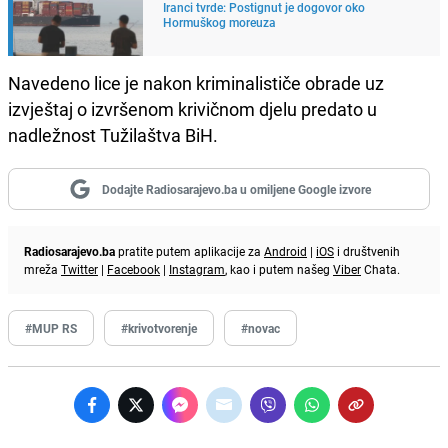
Iranci tvrde: Postignut je dogovor oko
Hormuškog moreuza
Navedeno lice je nakon kriminalističe obrade uz
izvještaj o izvršenom krivičnom djelu predato u
nadležnost Tužilaštva BiH.
Dodajte Radiosarajevo.ba u omiljene Google izvore
Radiosarajevo.ba
pratite putem aplikacije za
Android
|
iOS
i društvenih
mreža
Twitter
|
Facebook
|
Instagram
, kao i putem našeg
Viber
Chata.
#MUP RS
#krivotvorenje
#novac