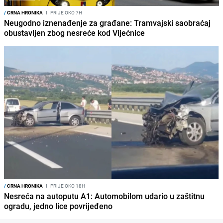
/
CRNA HRONIKA
I
PRIJE OKO 7H
Neugodno iznenađenje za građane: Tramvajski saobraćaj
obustavljen zbog nesreće kod Vijećnice
/
CRNA HRONIKA
I
PRIJE OKO 18H
Nesreća na autoputu A1: Automobilom udario u zaštitnu
ogradu, jedno lice povrijeđeno