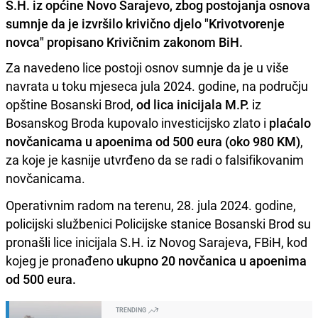
S.H. iz općine Novo Sarajevo, zbog postojanja osnova
sumnje da je izvršilo krivično djelo "Krivotvorenje
novca" propisano Krivičnim zakonom BiH.
Za navedeno lice postoji osnov sumnje da je u više
navrata u toku mjeseca jula 2024. godine, na području
opštine Bosanski Brod,
od lica inicijala M.P.
iz
Bosanskog Broda kupovalo investicijsko zlato i
plaćalo
novčanicama u apoenima od 500 eura (oko 980 KM)
,
za koje je kasnije utvrđeno da se radi o falsifikovanim
novčanicama.
Operativnim radom na terenu, 28. jula 2024. godine,
policijski službenici Policijske stanice Bosanski Brod su
pronašli lice inicijala S.H. iz Novog Sarajeva, FBiH, kod
kojeg je pronađeno
ukupno 20 novčanica u apoenima
od 500 eura.
TRENDING