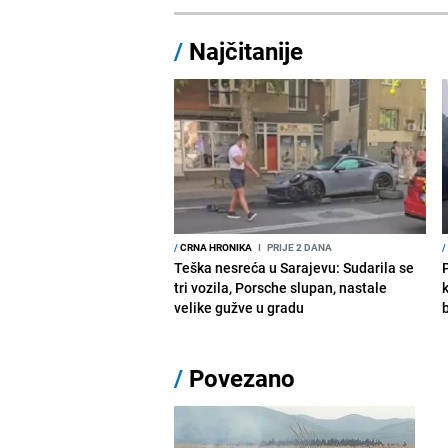
/
Najčitanije
/
CRNA HRONIKA
I
PRIJE 2 DANA
/
Teška nesreća u Sarajevu: Sudarila se
tri vozila, Porsche slupan, nastale
velike gužve u gradu
/
Povezano