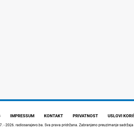
G
IMPRESSUM
KONTAKT
PRIVATNOST
USLOVI KOR
7. - 2026.
radiosarajevo.ba
. Sva prava pridržana. Zabranjeno preuzimanje sadržaja