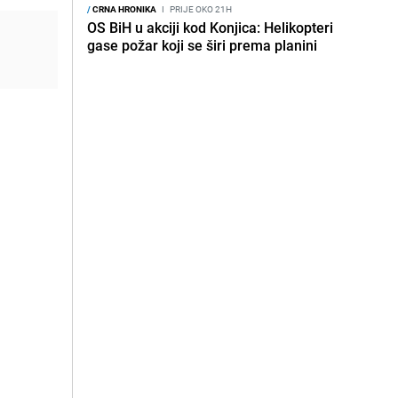
/
CRNA HRONIKA
I
PRIJE OKO 21H
OS BiH u akciji kod Konjica: Helikopteri
gase požar koji se širi prema planini