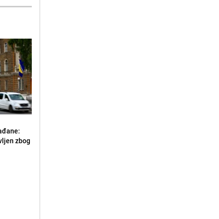
ađane:
vljen zbog