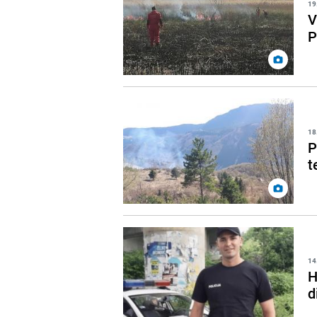
19
V
P
18
P
t
14
H
d