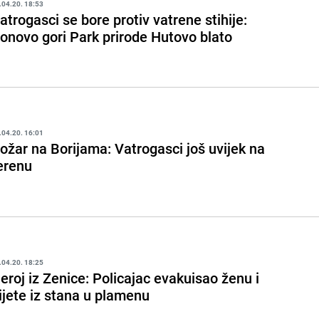
.04.20. 18:53
atrogasci se bore protiv vatrene stihije:
onovo gori Park prirode Hutovo blato
.04.20. 16:01
ožar na Borijama: Vatrogasci još uvijek na
erenu
.04.20. 18:25
eroj iz Zenice: Policajac evakuisao ženu i
ijete iz stana u plamenu