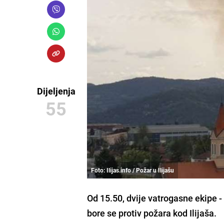
Dijeljenja
55
Foto: Ilijas.info / Požar u Ilijašu
Od 15.50, dvije vatrogasne ekipe 
bore se protiv požara kod Ilijaša
.