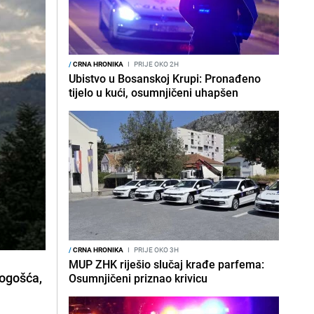
/
CRNA HRONIKA
I
PRIJE OKO 2H
Ubistvo u Bosanskoj Krupi: Pronađeno
tijelo u kući, osumnjičeni uhapšen
/
CRNA HRONIKA
I
PRIJE OKO 3H
MUP ZHK riješio slučaj krađe parfema:
Vogošća,
Osumnjičeni priznao krivicu