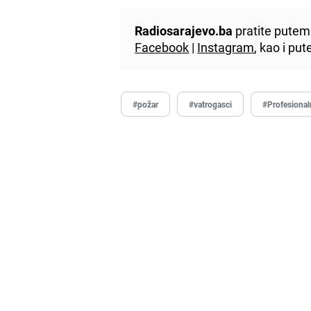
Radiosarajevo.ba
pratite putem 
Facebook
|
Instagram
, kao i p
#požar
#vatrogasci
#Profesional