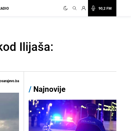
RADIO
90,2 FM
od Ilijaša:
osarajevo.ba
/
Najnovije