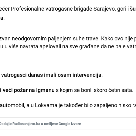
ečer Profesionalne vatrogasne brigade Sarajevo, gori i
šu
ča
.
azvan neodgovornim paljenjem suhe trave. Kako ovo nije pr
su u više navrata apelovali na sve građane da ne pale vatr
 vatrogasci danas imali osam intervencija
.
ti veći požar na Igmanu
s kojim se borili skoro četiri sata.
n automobil, a u Lokvama je također bilo zapaljeno nisko ra
Dodajte Radiosarajevo.ba u omiljene Google izvore