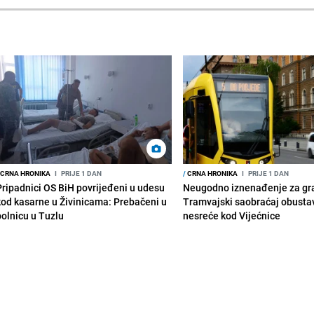
CRNA HRONIKA
I
PRIJE 1 DAN
/
CRNA HRONIKA
I
PRIJE 1 DAN
Pripadnici OS BiH povrijeđeni u udesu
Neugodno iznenađenje za gr
kod kasarne u Živinicama: Prebačeni u
Tramvajski saobraćaj obusta
bolnicu u Tuzlu
nesreće kod Vijećnice