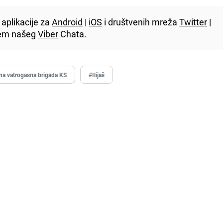
aplikacije za
Android
|
iOS
i društvenih mreža
Twitter
|
utem našeg
Viber
Chata.
na vatrogasna brigada KS
#Ilijaš