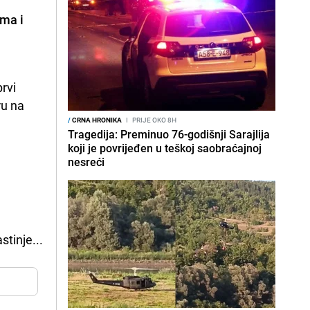
ma i
vi 
u na 
/
CRNA HRONIKA
I
PRIJE OKO 8H
Tragedija: Preminuo 76-godišnji Sarajlija
koji je povrijeđen u teškoj saobraćajnoj
nesreći
stinje...