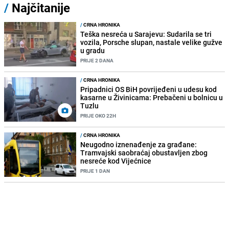
/
Najčitanije
/
CRNA HRONIKA
Teška nesreća u Sarajevu: Sudarila se tri
vozila, Porsche slupan, nastale velike gužve
u gradu
PRIJE 2 DANA
/
CRNA HRONIKA
Pripadnici OS BiH povrijeđeni u udesu kod
kasarne u Živinicama: Prebačeni u bolnicu u
Tuzlu
PRIJE OKO 22H
/
CRNA HRONIKA
Neugodno iznenađenje za građane:
Tramvajski saobraćaj obustavljen zbog
nesreće kod Vijećnice
PRIJE 1 DAN