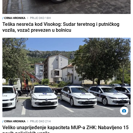
/
CRNA HRONIKA
I
PRIJE OKO 18H
Teška nesreća kod Visokog: Sudar teretnog i putničkog
vozila, vozač prevezen u bolnicu
/
CRNA HRONIKA
I
PRIJE OKO 21H
Veliko unaprijeđenje kapaciteta MUP-a ZHK: Nabavljeno 15