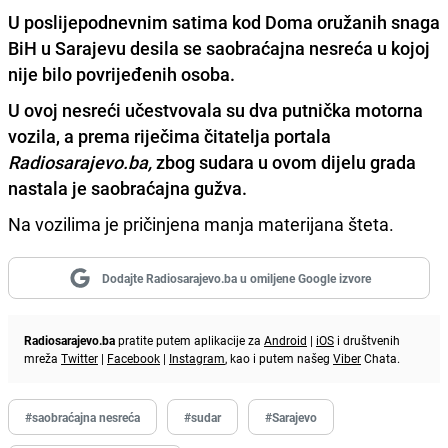
U poslijepodnevnim satima kod Doma oružanih snaga
BiH u Sarajevu desila se saobraćajna nesreća u kojoj
nije bilo povrijeđenih osoba.
U ovoj nesreći učestvovala su dva putnička motorna
vozila, a prema riječima čitatelja portala
Radiosarajevo.ba,
zbog sudara u ovom dijelu grada
nastala je saobraćajna gužva.
Na vozilima je pričinjena manja materijana šteta.
Dodajte Radiosarajevo.ba u omiljene Google izvore
Radiosarajevo.ba
pratite putem aplikacije za
Android
|
iOS
i društvenih
mreža
Twitter
|
Facebook
|
Instagram
, kao i putem našeg
Viber
Chata.
#saobraćajna nesreća
#sudar
#Sarajevo