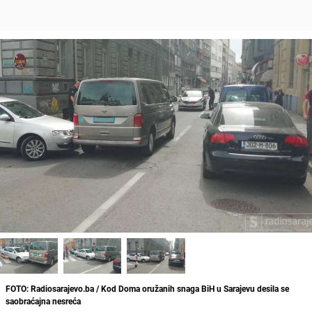
FOTO: Radiosarajevo.ba / Kod Doma oružanih snaga BiH u Sarajevu desila se
saobraćajna nesreća