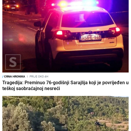
/
CRNA HRONIKA
I
PRIJE OKO 4H
Tragedija: Preminuo 76-godišnji Sarajlija koji je povrijeđen u
teškoj saobraćajnoj nesreći