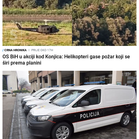
/
CRNA HRONIKA
I
PRIJE OKO 17H
OS BiH u akciji kod Konjica: Helikopteri gase požar koji se
širi prema planini