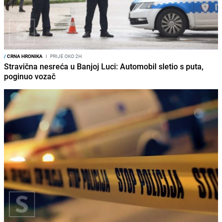
/
CRNA HRONIKA
I
PRIJE OKO 2H
Stravična nesreća u Banjoj Luci: Automobil sletio s puta,
poginuo vozač