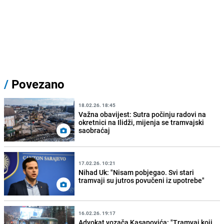
/
Povezano
18.02.26. 18:45
Važna obavijest: Sutra počinju radovi na
okretnici na Ilidži, mijenja se tramvajski
saobraćaj
17.02.26. 10:21
Nihad Uk: "Nisam pobjegao. Svi stari
tramvaji su jutros povučeni iz upotrebe"
16.02.26. 19:17
Advokat vozača Kasapovića: "Tramvaj koji