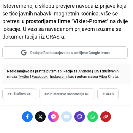
Istovremeno, u sklopu provjere navoda iz prijave koja
se tiče javnih nabavki magnetnih kočnica, vrše se
pretresi
u prostorijama firme "Vikler-Promet"
na dvije
lokacije. U vezi sa navedenom prijavom izuzima se
dokumentacija i iz GRAS-a.
Dodajte Radiosarajevo.ba u omiljene Google izvore
Radiosarajevo.ba
pratite putem aplikacije za
Android
|
iOS
i društvenih
mreža
Twitter
|
Facebook
|
Instagram
, kao i putem našeg
Viber
Chata.
#Tužilaštvo KS
#Ministarstvo saobraćaja KS
#GRAS