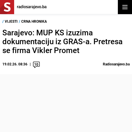
Otvor
/
VIJESTI
/
CRNA HRONIKA
Sarajevo: MUP KS izuzima
dokumentaciju iz GRAS-a. Pretresa
se firma Vikler Promet
19.02.26. 08:36
Radiosarajevo.ba
10