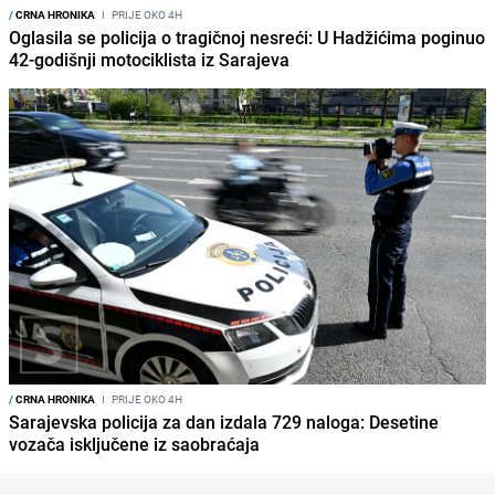
/
CRNA HRONIKA
I
PRIJE OKO 4H
Oglasila se policija o tragičnoj nesreći: U Hadžićima poginuo
42-godišnji motociklista iz Sarajeva
/
CRNA HRONIKA
I
PRIJE OKO 4H
Sarajevska policija za dan izdala 729 naloga: Desetine
vozača isključene iz saobraćaja