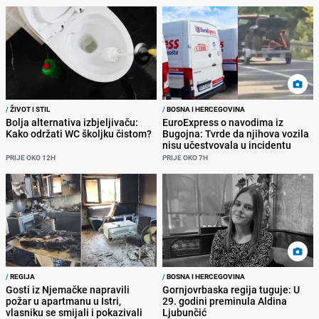
/
ŽIVOT I STIL
/
BOSNA I HERCEGOVINA
Bolja alternativa izbjeljivaču:
EuroExpress o navodima iz
Kako održati WC školjku čistom?
Bugojna: Tvrde da njihova vozila
nisu učestvovala u incidentu
PRIJE OKO 12H
PRIJE OKO 7H
/
REGIJA
/
BOSNA I HERCEGOVINA
Gosti iz Njemačke napravili
Gornjovrbaska regija tuguje: U
požar u apartmanu u Istri,
29. godini preminula Aldina
vlasniku se smijali i pokazivali
Ljubunčić