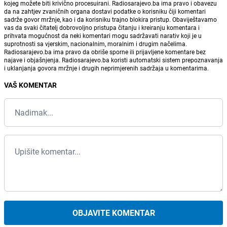
kojeg možete biti krivično procesuirani. Radiosarajevo.ba ima pravo i obavezu
da na zahtjev zvaničnih organa dostavi podatke o korisniku čiji komentari
sadrže govor mržnje, kao i da korisniku trajno blokira pristup. Obaviještavamo
vas da svaki čitatelj dobrovoljno pristupa čitanju i kreiranju komentara i
prihvata mogućnost da neki komentari mogu sadržavati narativ koji je u
suprotnosti sa vjerskim, nacionalnim, moralnim i drugim načelima.
Radiosarajevo.ba ima pravo da obriše sporne ili prijavljene komentare bez
najave i objašnjenja. Radiosarajevo.ba koristi automatski sistem prepoznavanja
i uklanjanja govora mržnje i drugih neprimjerenih sadržaja u komentarima.
VAŠ KOMENTAR
OBJAVITE KOMENTAR