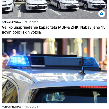
/
CRNA HRONIKA
I
PRIJE OKO 5H
Veliko unaprijeđenje kapaciteta MUP-a ZHK: Nabavljeno 15
novih policijskih vozila
/
CRNA HRONIKA
I
PRIJE OKO 5H