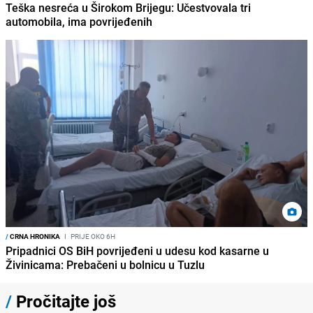
Teška nesreća u Širokom Brijegu: Učestvovala tri
automobila, ima povrijeđenih
/
CRNA HRONIKA
I
PRIJE OKO 6H
Pripadnici OS BiH povrijeđeni u udesu kod kasarne u
Živinicama: Prebačeni u bolnicu u Tuzlu
/
Pročitajte još