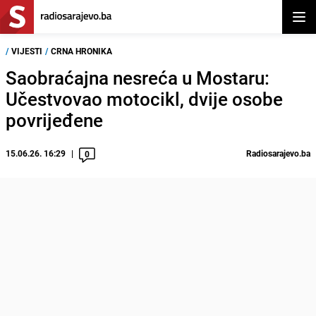
Otvor
/
VIJESTI
/
CRNA HRONIKA
Saobraćajna nesreća u Mostaru:
Učestvovao motocikl, dvije osobe
povrijeđene
15.06.26. 16:29
Radiosarajevo.ba
0