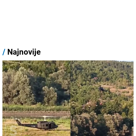
/
Najnovije