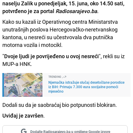
naselju Zalik u ponedjeljak, 15. juna, oko 14.50 sati,
potvrđeno je za portal
Radiosarajevo.ba
.
Kako su kazali iz Operativnog centra Ministarstva
unutrašnjih poslova Hercegovačko-neretvanskog
kantona, u nesreći su učestvovala dva putnička
motorna vozila i motocikl.
"
Dvoje ljudi je povrijeđeno u ovoj nesreći
", rekli su iz
MUP-a HNK.
TRENDING
Njemačka istražuje slučaj desetočlane porodice
iz BiH: Primaju 7.300 eura socijalne pomoći
mjesečno
Dodali su da je saobraćaj bio potpunosti blokiran.
Uviđaj je završen
.
Dodajte Radiosarajevo.ba u omiljene Google izvore