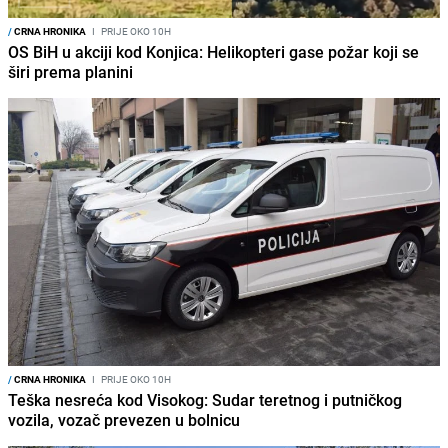
/
CRNA HRONIKA
I
PRIJE OKO 10H
OS BiH u akciji kod Konjica: Helikopteri gase požar koji se
širi prema planini
/
CRNA HRONIKA
I
PRIJE OKO 10H
Teška nesreća kod Visokog: Sudar teretnog i putničkog
vozila, vozač prevezen u bolnicu