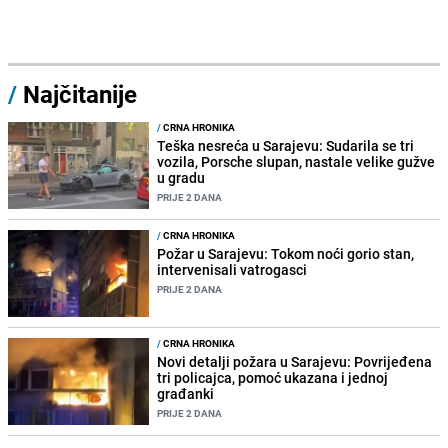
/
Najčitanije
/
CRNA HRONIKA
Teška nesreća u Sarajevu: Sudarila se tri
vozila, Porsche slupan, nastale velike gužve
u gradu
PRIJE 2 DANA
/
CRNA HRONIKA
Požar u Sarajevu: Tokom noći gorio stan,
intervenisali vatrogasci
PRIJE 2 DANA
/
CRNA HRONIKA
Novi detalji požara u Sarajevu: Povrijeđena
tri policajca, pomoć ukazana i jednoj
građanki
PRIJE 2 DANA