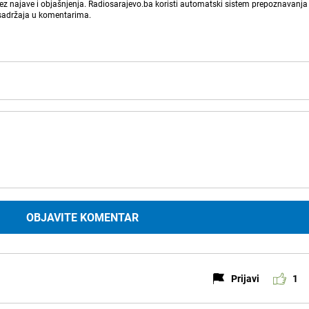
bez najave i objašnjenja. Radiosarajevo.ba koristi automatski sistem prepoznavanja 
 sadržaja u komentarima.
OBJAVITE KOMENTAR
Prijavi
1