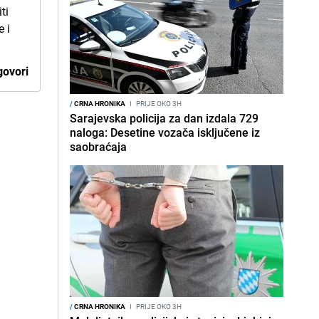
ti
e i
ovori
/
CRNA HRONIKA
I
PRIJE OKO 3H
Sarajevska policija za dan izdala 729
naloga: Desetine vozača isključene iz
saobraćaja
/
CRNA HRONIKA
I
PRIJE OKO 3H