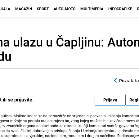
HALA
MAGAZIN
SPORT
AUTO-MOTO
MULTIMEDIA
INFOGRAFIKE
a ulazu u Čapljinu: Auto
adu
Povratak 
li se prijavite.
Prijava
Regi
i autora. Molimo korisnike da se suzdrže od vrijeđanja, psovanja i pisanja komentara
govor mržnje na portalu radiosarajevo.ba, zbog kojeg možete biti krivično procesuir
ev zvaničnih organa dostavi podatke o korisniku čiji komentari sadrže govor mržnj
vas da svaki čitatelj dobrovoljno pristupa čitanju i kreiranju komentara i prihvata 
e u suprotnosti sa vjerskim, nacionalnim, moralnim i drugim načelima. Radiosaraje