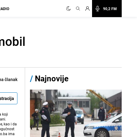
RADIO
90,2 FM
mobil
/
Najnovije
na članak
stracija
 koji
ani.
e, kao i da
mogućnost
vo.ba ima