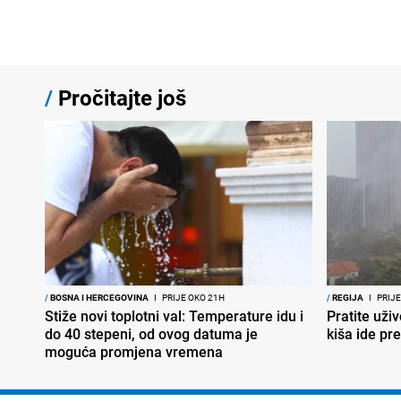
/
Pročitajte još
/
BOSNA I HERCEGOVINA
I
PRIJE OKO 21H
/
REGIJA
I
PRIJE
Stiže novi toplotni val: Temperature idu i
Pratite uživ
do 40 stepeni, od ovog datuma je
kiša ide pr
moguća promjena vremena