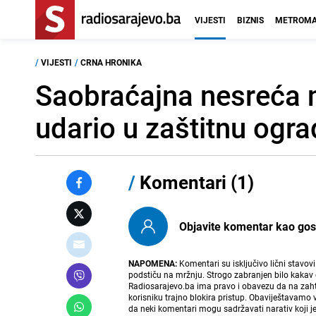
VIJESTI
BIZNIS
METROMA
/
VIJESTI
/
CRNA HRONIKA
Saobraćajna nesreća n
udario u zaštitnu ogr
/
Komentari (1)
Objavite komentar kao gost i
NAPOMENA:
Komentari su isključivo lični stavov
podstiču na mržnju. Strogo zabranjen bilo kakav 
Radiosarajevo.ba ima pravo i obavezu da na zahtj
korisniku trajno blokira pristup. Obaviještavamo 
da neki komentari mogu sadržavati narativ koji j