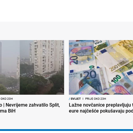
 OKO 20H
/
SVIJET
I
PRIJE OKO 23H
o | Nevrijeme zahvatilo Split,
Lažne novčanice preplavljuju t
ema BiH
eure najčešće pokušavaju podv