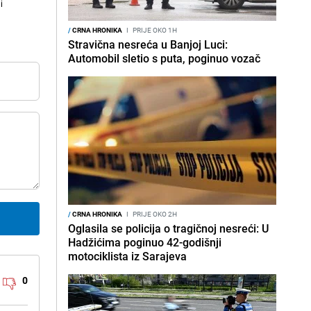
i
/
CRNA HRONIKA
I
PRIJE OKO 1H
Stravična nesreća u Banjoj Luci:
Automobil sletio s puta, poginuo vozač
/
CRNA HRONIKA
I
PRIJE OKO 2H
Oglasila se policija o tragičnoj nesreći: U
Hadžićima poginuo 42-godišnji
motociklista iz Sarajeva
0