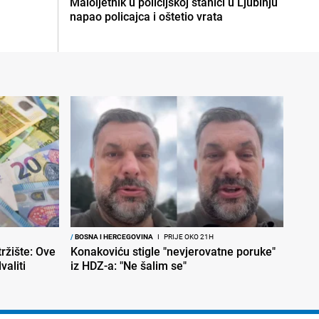
Maloljetnik u policijskoj stanici u Ljubinju
napao policajca i oštetio vrata
/
BOSNA I HERCEGOVINA
I
PRIJE OKO 21H
ržište: Ove
Konakoviću stigle "nevjerovatne poruke"
aliti
iz HDZ-a: "Ne šalim se"