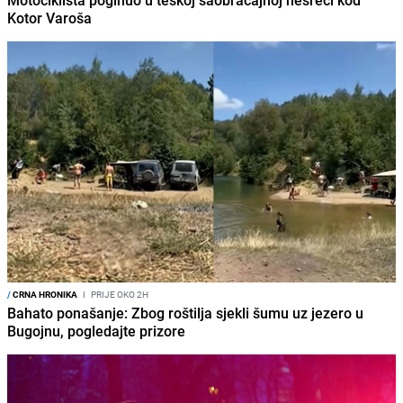
Motociklista poginuo u teškoj saobraćajnoj nesreći kod
Kotor Varoša
/
CRNA HRONIKA
I
PRIJE OKO 2H
Bahato ponašanje: Zbog roštilja sjekli šumu uz jezero u
Bugojnu, pogledajte prizore