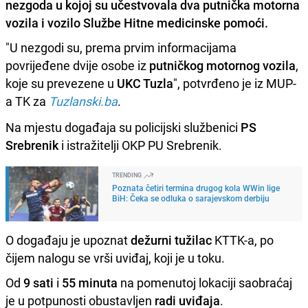
nezgoda u kojoj su učestvovala dva putnička motorna
vozila i vozilo Službe Hitne medicinske pomoći.
"U nezgodi su, prema prvim informacijama
povrijeđene dvije osobe iz
putničkog motornog vozila
,
koje su prevezene u
UKC Tuzla
", potvrđeno je iz MUP-
a TK za
Tuzlanski.ba
.
Na mjestu događaja su policijski službenici
PS
Srebrenik
i istražitelji OKP PU Srebrenik.
TRENDING
Poznata četiri termina drugog kola WWin lige
BiH: Čeka se odluka o sarajevskom derbiju
O događaju je upoznat
dežurni tužilac
KTTK-a, po
čijem nalogu se vrši uviđaj, koji je u toku.
Od
9 sati
i
55 minuta
na pomenutoj lokaciji saobraćaj
je u potpunosti obustavljen
radi uviđaja
.