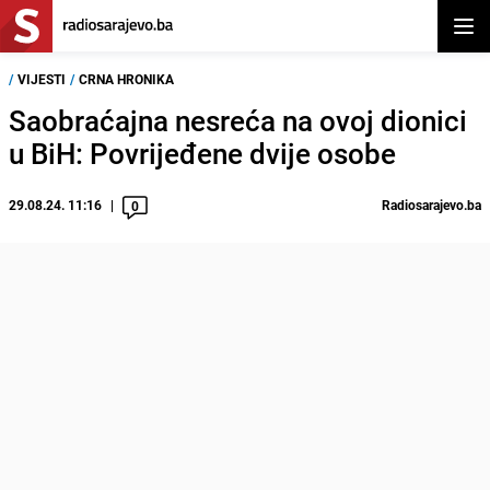
Otvor
/
VIJESTI
/
CRNA HRONIKA
Saobraćajna nesreća na ovoj dionici
u BiH: Povrijeđene dvije osobe
29.08.24. 11:16
Radiosarajevo.ba
0