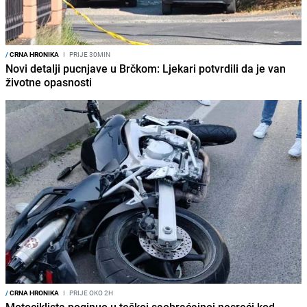
/
CRNA HRONIKA
I
PRIJE 30MIN
Novi detalji pucnjave u Brčkom: Ljekari potvrdili da je van
životne opasnosti
/
CRNA HRONIKA
I
PRIJE OKO 2H