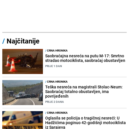
/
Najčitanije
/
CRNA HRONIKA
Saobraćajna nesreća na putu M-17: Smrtno
stradao motociklista, saobraćaj obustavljen
PRIJE 1 DAN
/
CRNA HRONIKA
Teška nesreća na magistrali Stolac-Neum:
Saobraćaj totalno obustavljen, ima
povrijeđenih
PRIJE 2 DANA
/
CRNA HRONIKA
Oglasila se policija o tragičnoj nesreći: U
Hadžićima poginuo 42-godišnji motociklista
iz Sarajeva