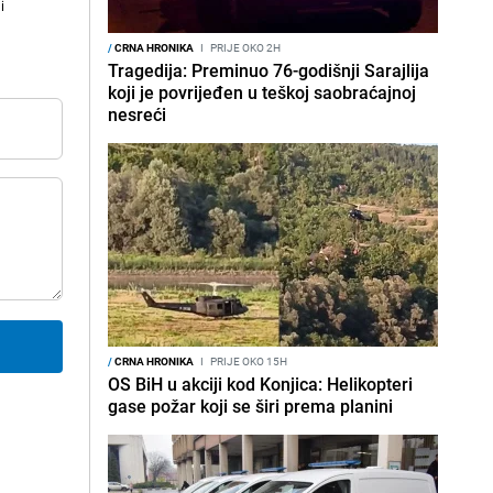
i
/
CRNA HRONIKA
I
PRIJE OKO 2H
Tragedija: Preminuo 76-godišnji Sarajlija
koji je povrijeđen u teškoj saobraćajnoj
nesreći
/
CRNA HRONIKA
I
PRIJE OKO 15H
OS BiH u akciji kod Konjica: Helikopteri
gase požar koji se širi prema planini