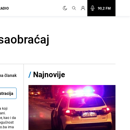
RADIO
90,2 FM
saobraćaj
/
Najnovije
na članak
stracija
 koji
ani.
e, kao i da
mogućnost
vo.ba ima