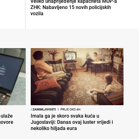
Veliko unaprijeđenje kapaciteta MUP-a
ZHK: Nabavljeno 15 novih policijskih
vozila
/
ZANIMLJIVOSTI
I
PRIJE OKO 4H
 ulaže
Imala ga je skoro svaka kuća u
govore
Jugoslaviji: Danas ovaj luster vrijedi i
nekoliko hiljada eura