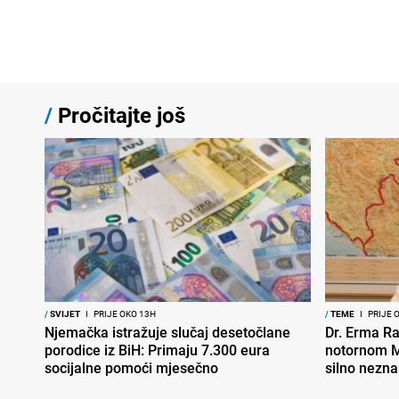
/
Pročitajte još
/
SVIJET
I
PRIJE OKO 13H
/
TEME
I
PRIJE 
Njemačka istražuje slučaj desetočlane
Dr. Erma Ra
porodice iz BiH: Primaju 7.300 eura
notornom M
socijalne pomoći mjesečno
silno nezna