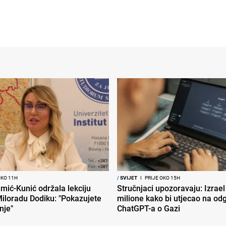
OKO 11H
/
SVIJET
I
PRIJE OKO 15H
mić-Kunić održala lekciju
Stručnjaci upozoravaju: Izrael
iloradu Dodiku: "Pokazujete
milione kako bi utjecao na od
nje"
ChatGPT-a o Gazi