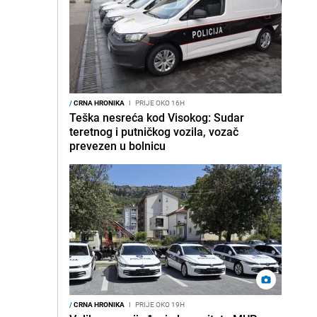
/
CRNA HRONIKA
I
PRIJE OKO 16H
Teška nesreća kod Visokog: Sudar
teretnog i putničkog vozila, vozač
prevezen u bolnicu
/
CRNA HRONIKA
I
PRIJE OKO 19H