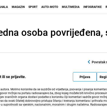
HALA
MAGAZIN
SPORT
AUTO-MOTO
MULTIMEDIA
INFOGRAFIKE
edna osoba povrijeđena, 
Povratak 
li se prijavite.
Prijava
Regi
i autora. Molimo korisnike da se suzdrže od vrijeđanja, psovanja i pisanja komentara
govor mržnje na portalu radiosarajevo.ba, zbog kojeg možete biti krivično procesuir
ev zvaničnih organa dostavi podatke o korisniku čiji komentari sadrže govor mržnj
vas da svaki čitatelj dobrovoljno pristupa čitanju i kreiranju komentara i prihvata 
e u suprotnosti sa vjerskim, nacionalnim, moralnim i drugim načelima. Radiosaraje