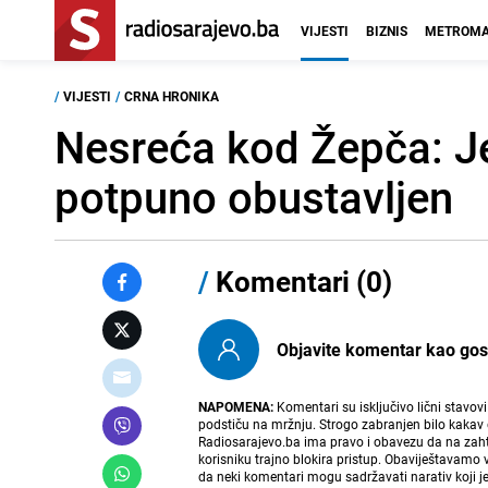
VIJESTI
BIZNIS
METROMA
/
VIJESTI
/
CRNA HRONIKA
Nesreća kod Žepča: J
potpuno obustavljen
/
Komentari (0)
Objavite komentar kao gost i
NAPOMENA:
Komentari su isključivo lični stavov
podstiču na mržnju. Strogo zabranjen bilo kakav 
Radiosarajevo.ba ima pravo i obavezu da na zahtj
korisniku trajno blokira pristup. Obaviještavamo 
da neki komentari mogu sadržavati narativ koji j