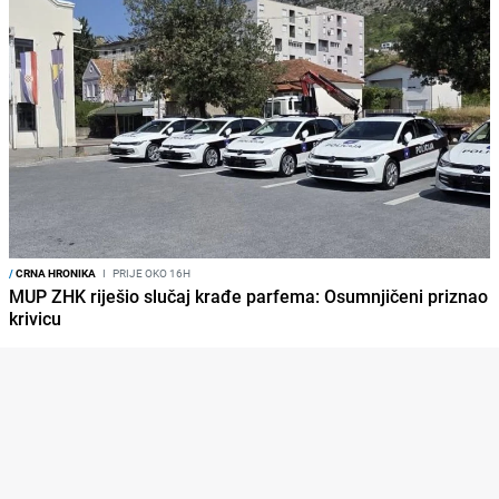
/
CRNA HRONIKA
I
PRIJE OKO 16H
MUP ZHK riješio slučaj krađe parfema: Osumnjičeni priznao
krivicu