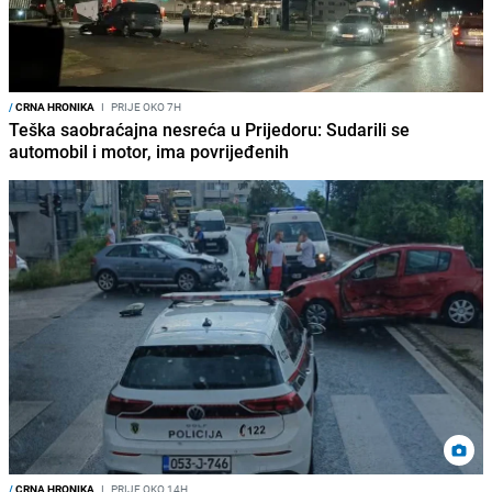
/
CRNA HRONIKA
I
PRIJE OKO 7H
Teška saobraćajna nesreća u Prijedoru: Sudarili se
automobil i motor, ima povrijeđenih
/
CRNA HRONIKA
I
PRIJE OKO 14H