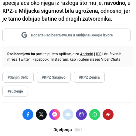
specijalaca oko njega iz razloga što mu je,
navodno, u
KPZ-u Miljacka sigurnost bila ugrožena, odnosno, jer
je tamo dobijao batine od drugih zatvorenika
.
Dodajte Radiosarajevo.ba u omiljene Google izvore
Radiosarajevo.ba
pratite putem aplikacije za
Android
|
iOS
i društvenih
mreža
Twitter
|
Facebook
|
Instagram
, kao i putem našeg
Viber
Chata.
#Sanjin Sefić
#KPZ Sarajevo
#KPZ Zenica
#suđenje
467
Dijeljenja