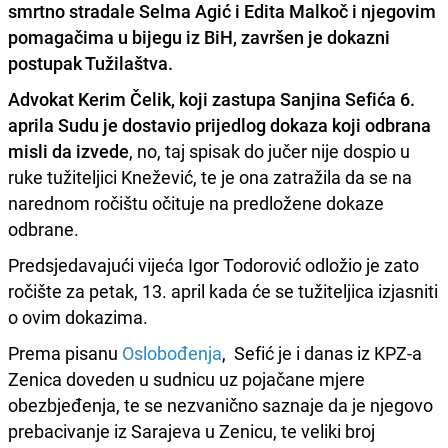
smrtno stradale Selma Agić i Edita Malkoč i njegovim
pomagačima u bijegu iz BiH, završen je dokazni
postupak Tužilaštva.
Advokat Kerim Čelik, koji zastupa Sanjina Sefića 6.
aprila Sudu je dostavio prijedlog dokaza koji odbrana
misli da izvede
, no, taj spisak do jučer nije dospio u
ruke tužiteljici Knežević, te je ona zatražila da se na
narednom ročištu očituje na predložene dokaze
odbrane.
Predsjedavajući vijeća Igor Todorović odložio je zato
ročište za petak, 13. april kada će se tužiteljica izjasniti
o ovim dokazima.
Prema pisanu
Oslobođenja
, Sefić je i danas iz KPZ-a
Zenica doveden u sudnicu uz pojačane mjere
obezbjeđenja, te se nezvanično saznaje da je njegovo
prebacivanje iz Sarajeva u Zenicu, te veliki broj