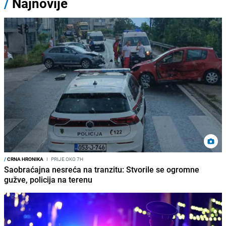
/
Najnovije
/
CRNA HRONIKA
I
PRIJE OKO 7H
Saobraćajna nesreća na tranzitu: Stvorile se ogromne
gužve, policija na terenu