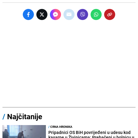
/
Najčitanije
/
CRNA HRONIKA
Pripadnici OS BiH povrijeđeni u udesu kod
kasarne u Živinicama: Prebačeni u bolnicu u