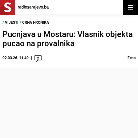
Otvor
/
VIJESTI
/
CRNA HRONIKA
Pucnjava u Mostaru: Vlasnik objekta
pucao na provalnika
02.03.26. 11:40
Fena
2