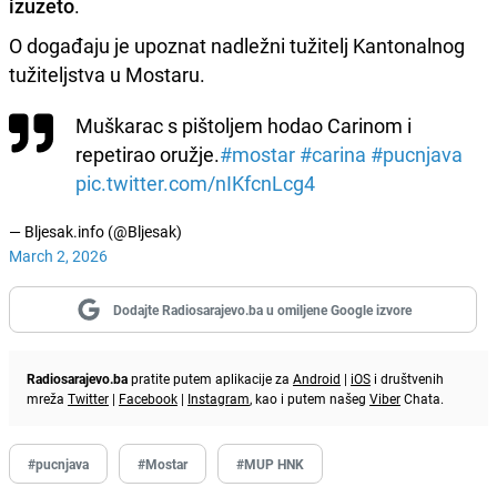
izuzeto
.
O događaju je upoznat nadležni tužitelj Kantonalnog
tužiteljstva u Mostaru.
Muškarac s pištoljem hodao Carinom i
repetirao oružje.
#mostar
#carina
#pucnjava
pic.twitter.com/nIKfcnLcg4
— Bljesak.info (@Bljesak)
March 2, 2026
Dodajte Radiosarajevo.ba u omiljene Google izvore
Radiosarajevo.ba
pratite putem aplikacije za
Android
|
iOS
i društvenih
mreža
Twitter
|
Facebook
|
Instagram
, kao i putem našeg
Viber
Chata.
#pucnjava
#Mostar
#MUP HNK