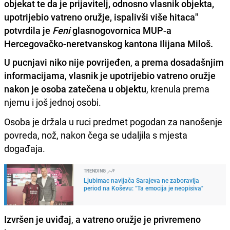
objekat te da je prijavitelj, odnosno vlasnik objekta,
upotrijebio vatreno oružje, ispalivši više hitaca"
potvrdila je
Feni
glasnogovornica MUP-a
Hercegovačko-neretvanskog kantona Ilijana Miloš.
U pucnjavi niko nije povrijeđen
,
a prema dosadašnjim
informacijama
,
vlasnik je upotrijebio vatreno oružje
nakon je osoba zatečena u objektu
, krenula prema
njemu i još jednoj osobi.
Osoba je držala u ruci predmet pogodan za nanošenje
povreda, nož, nakon čega se udaljila s mjesta
događaja.
TRENDING
Ljubimac navijača Sarajeva ne zaboravlja
period na Koševu: "Ta emocija je neopisiva"
Izvršen je uviđaj
,
a vatreno oružje je privremeno