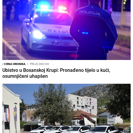
/
CRNA HRONIKA
I
PRIJE OKO 9H
Ubistvo u Bosanskoj Krupi: Pronađeno tijelo u kući,
osumnjičeni uhapšen