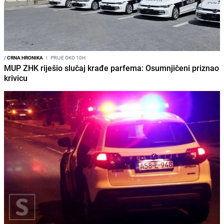
/
CRNA HRONIKA
I
PRIJE OKO 10H
MUP ZHK riješio slučaj krađe parfema: Osumnjičeni priznao
krivicu