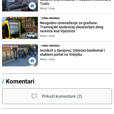
Tuzlu
PRIJE 1 DAN
/
CRNA HRONIKA
Neugodno iznenađenje za građane:
Tramvajski saobraćaj obustavljen zbog
nesreće kod Vijećnice
PRIJE 1 DAN
/
CRNA HRONIKA
Incident u Sarajevu: Oštećen bankomat i
stakleni portal na Višnjiku
PRIJE 1 DAN
/
Komentari
Prikaži komentare
(
2
)