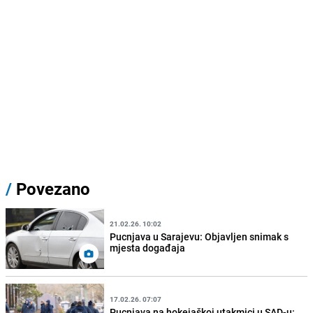
/
Povezano
21.02.26. 10:02
Pucnjava u Sarajevu: Objavljen snimak s
mjesta događaja
17.02.26. 07:07
Pucnjava na hokejaškoj utakmici u SAD-u: