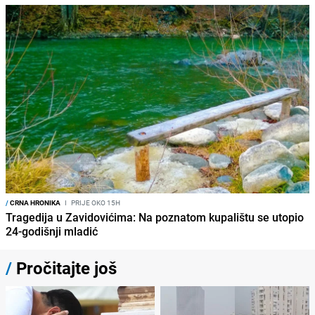
/
CRNA HRONIKA
I
PRIJE OKO 15H
Tragedija u Zavidovićima: Na poznatom kupalištu se utopio
24-godišnji mladić
/
Pročitajte još