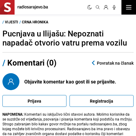
Otvor
/
VIJESTI
/
CRNA HRONIKA
Pucnjava u Ilijašu: Nepoznati
napadač otvorio vatru prema vozilu
/
Komentari (0)
Povratak na članak
Objavite komentar kao gost ili se prijavite.
Prijava
Registracija
NAPOMENA:
Komentari su isključivo lični stavovi autora. Molimo korisnike da
se suzdrže od vrijeđanja, psovanja i pisanja komentara koji podstiču na mržnju.
Strogo zabranjen bilo kakav govor mržnje na portalu radiosarajevo.ba, zbog
kojeg možete biti krivično procesuirani. Radiosarajevo.ba ima pravo i obavezu
da na zahtjev zvaničnih organa dostavi podatke o korisniku čiji komentari