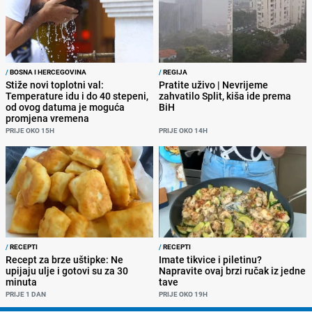
/
BOSNA I HERCEGOVINA
/
REGIJA
Stiže novi toplotni val:
Pratite uživo | Nevrijeme
Temperature idu i do 40 stepeni,
zahvatilo Split, kiša ide prema
od ovog datuma je moguća
BiH
promjena vremena
PRIJE OKO 15H
PRIJE OKO 14H
/
RECEPTI
/
RECEPTI
Recept za brze uštipke: Ne
Imate tikvice i piletinu?
upijaju ulje i gotovi su za 30
Napravite ovaj brzi ručak iz jedne
minuta
tave
PRIJE 1 DAN
PRIJE OKO 19H