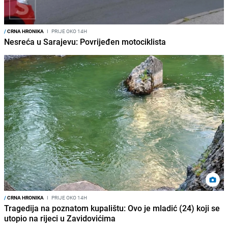
/
CRNA HRONIKA
I
PRIJE OKO 14H
Nesreća u Sarajevu: Povrijeđen motociklista
/
CRNA HRONIKA
I
PRIJE OKO 14H
Tragedija na poznatom kupalištu: Ovo je mladić (24) koji se
utopio na rijeci u Zavidovićima