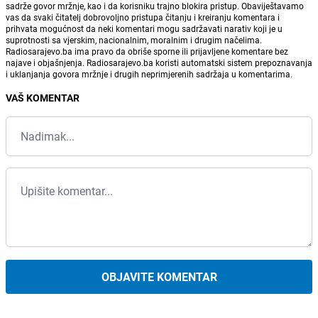
sadrže govor mržnje, kao i da korisniku trajno blokira pristup. Obaviještavamo
vas da svaki čitatelj dobrovoljno pristupa čitanju i kreiranju komentara i
prihvata mogućnost da neki komentari mogu sadržavati narativ koji je u
suprotnosti sa vjerskim, nacionalnim, moralnim i drugim načelima.
Radiosarajevo.ba ima pravo da obriše sporne ili prijavljene komentare bez
najave i objašnjenja. Radiosarajevo.ba koristi automatski sistem prepoznavanja
i uklanjanja govora mržnje i drugih neprimjerenih sadržaja u komentarima.
VAŠ KOMENTAR
OBJAVITE KOMENTAR