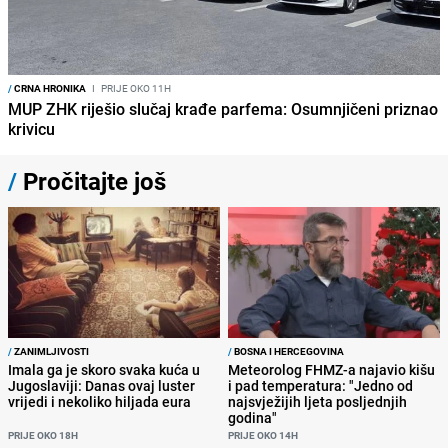
/
CRNA HRONIKA
I
PRIJE OKO 11H
MUP ZHK riješio slučaj krađe parfema: Osumnjičeni priznao
krivicu
/
Pročitajte još
/
ZANIMLJIVOSTI
/
BOSNA I HERCEGOVINA
Imala ga je skoro svaka kuća u
Meteorolog FHMZ-a najavio kišu
Jugoslaviji: Danas ovaj luster
i pad temperatura: "Jedno od
vrijedi i nekoliko hiljada eura
najsvježijih ljeta posljednjih
godina"
PRIJE OKO 18H
PRIJE OKO 14H