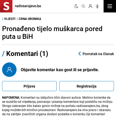
Otvor
/
VIJESTI
/
CRNA HRONIKA
Pronađeno tijelo muškarca pored
puta u BiH
/
Komentari (1)
Povratak na članak
Objavite komentar kao gost ili se prijavite.
Prijava
Registracija
NAPOMENA:
Komentari su isključivo lični stavovi autora. Molimo korisnike da
se suzdrže od vrijeđanja, psovanja i pisanja komentara koji podstiču na mržnju.
Strogo zabranjen bilo kakav govor mržnje na portalu radiosarajevo.ba, zbog
kojeg možete biti krivično procesuirani. Radiosarajevo.ba ima pravo i obavezu
da na zahtjev zvaničnih organa dostavi podatke o korisniku čiji komentari