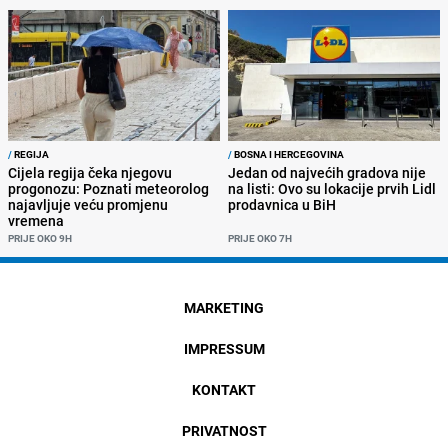
/
REGIJA
/
BOSNA I HERCEGOVINA
Cijela regija čeka njegovu
Jedan od najvećih gradova nije
progonozu: Poznati meteorolog
na listi: Ovo su lokacije prvih Lidl
najavljuje veću promjenu
prodavnica u BiH
vremena
PRIJE OKO 9H
PRIJE OKO 7H
MARKETING
IMPRESSUM
KONTAKT
PRIVATNOST