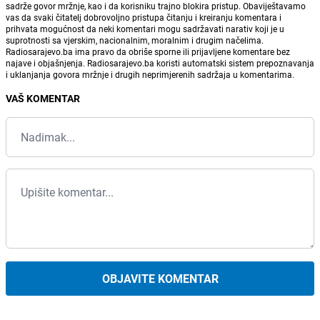
sadrže govor mržnje, kao i da korisniku trajno blokira pristup. Obaviještavamo
vas da svaki čitatelj dobrovoljno pristupa čitanju i kreiranju komentara i
prihvata mogućnost da neki komentari mogu sadržavati narativ koji je u
suprotnosti sa vjerskim, nacionalnim, moralnim i drugim načelima.
Radiosarajevo.ba ima pravo da obriše sporne ili prijavljene komentare bez
najave i objašnjenja. Radiosarajevo.ba koristi automatski sistem prepoznavanja
i uklanjanja govora mržnje i drugih neprimjerenih sadržaja u komentarima.
VAŠ KOMENTAR
OBJAVITE KOMENTAR