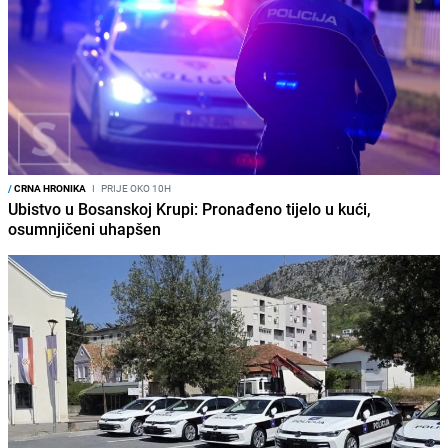
/
CRNA HRONIKA
I
PRIJE OKO 10H
Ubistvo u Bosanskoj Krupi: Pronađeno tijelo u kući,
osumnjičeni uhapšen