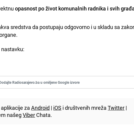
irektnu
opasnost po život komunalnih radnika i svih građa
vakva sredstva da postupaju odgovorno i u skladu sa zako
 organe.
u nastavku:
Dodajte Radiosarajevo.ba u omiljene Google izvore
aplikacije za
Android
|
iOS
i društvenih mreža
Twitter
|
utem našeg
Viber
Chata.