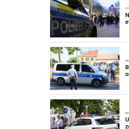
17
N
e
05
B
o
29
U
z