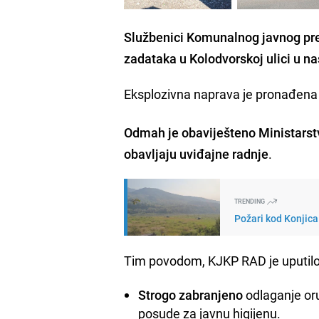
Službenici Komunalnog javnog pre
zadataka u Kolodvorskoj ulici u n
Eksplozivna naprava je pronađena
Odmah je obaviješteno Ministarstv
obavljaju uviđajne radnje
.
TRENDING
Požari kod Konjica
Tim povodom, KJKP RAD je uputilo 
Strogo zabranjeno
odlaganje oru
posude za javnu higijenu.