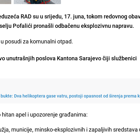
duzeća RAD su u srijedu, 17. juna, tokom redovnog obav
aselju Pofalići pronašli odbačenu eksplozivnu napravu.
 u posudi za komunalni otpad.
o unutrašnjih poslova Kantona Sarajevo čiji službenici
 bukte: Dva helikoptera gase vatru, postoji opasnost od širenja prema
hitan apel i upozorenje građanima:
žja, municije, minsko-eksplozivnih i zapaljivih sredstava 