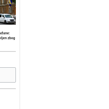
ađane:
vljen zbog