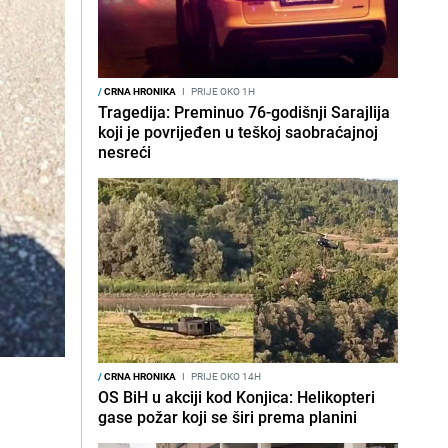
/
CRNA HRONIKA
I
PRIJE OKO 1H
Tragedija: Preminuo 76-godišnji Sarajlija
koji je povrijeđen u teškoj saobraćajnoj
nesreći
/
CRNA HRONIKA
I
PRIJE OKO 14H
OS BiH u akciji kod Konjica: Helikopteri
gase požar koji se širi prema planini