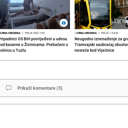
CRNA HRONIKA
I
PRIJE OKO 19H
/
CRNA HRONIKA
I
PRIJE 1 DAN
Pripadnici OS BiH povrijeđeni u udesu
Neugodno iznenađenje za gr
kod kasarne u Živinicama: Prebačeni u
Tramvajski saobraćaj obusta
bolnicu u Tuzlu
nesreće kod Vijećnice
Prikaži komentare
(
3
)