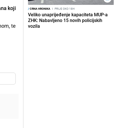
na koji
/
CRNA HRONIKA
I
PRIJE OKO 18H
Veliko unaprijeđenje kapaciteta MUP-a
ZHK: Nabavljeno 15 novih policijskih
nom, te
vozila