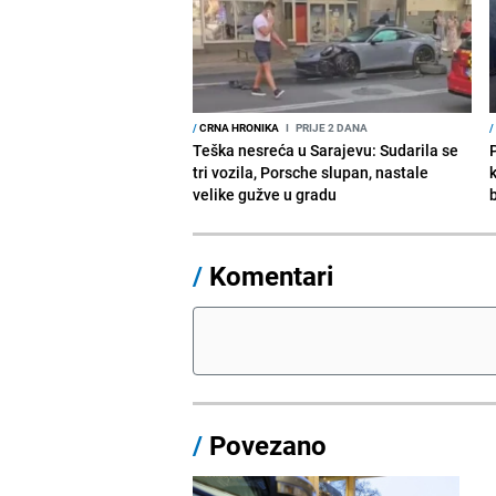
/
CRNA HRONIKA
I
PRIJE 2 DANA
/
Teška nesreća u Sarajevu: Sudarila se
tri vozila, Porsche slupan, nastale
velike gužve u gradu
/
Komentari
/
Povezano