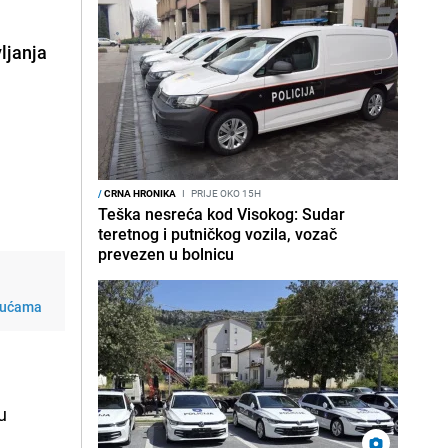
ljanja
/
CRNA HRONIKA
I
PRIJE OKO 15H
Teška nesreća kod Visokog: Sudar
teretnog i putničkog vozila, vozač
prevezen u bolnicu
 kućama
u