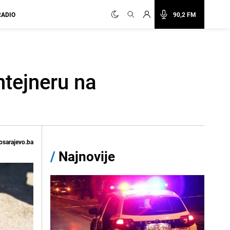
RADIO
90,2 FM
tejneru na
osarajevo.ba
/
Najnovije