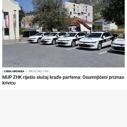
/
CRNA HRONIKA
I
PRIJE OKO 18H
MUP ZHK riješio slučaj krađe parfema: Osumnjičeni priznao
krivicu