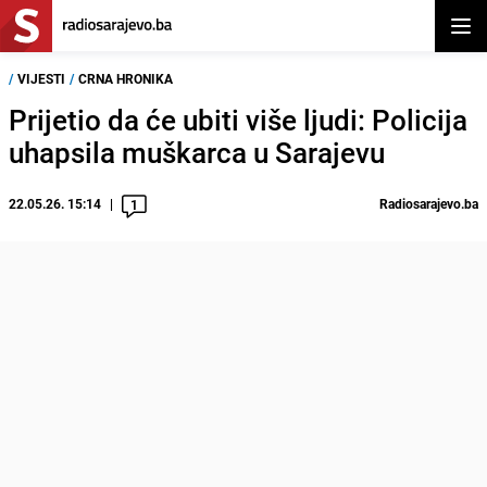
Otvor
/
VIJESTI
/
CRNA HRONIKA
Prijetio da će ubiti više ljudi: Policija
uhapsila muškarca u Sarajevu
22.05.26. 15:14
Radiosarajevo.ba
1