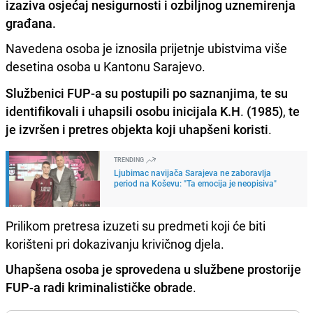
izaziva osjećaj nesigurnosti i ozbiljnog uznemirenja
građana.
Navedena osoba je iznosila prijetnje ubistvima više
desetina osoba u Kantonu Sarajevo.
Službenici FUP-a su postupili po saznanjima
,
te su
identifikovali i uhapsili osobu inicijala K.H
.
(1985)
,
te
je izvršen i pretres objekta koji uhapšeni koristi
.
TRENDING
Ljubimac navijača Sarajeva ne zaboravlja
period na Koševu: "Ta emocija je neopisiva"
Prilikom pretresa izuzeti su predmeti koji će biti
korišteni pri dokazivanju krivičnog djela.
Uhapšena osoba je sprovedena u službene prostorije
FUP-a radi kriminalističke obrade
.