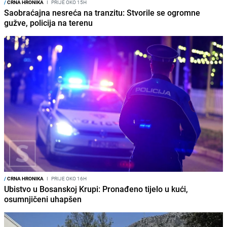
/
CRNA HRONIKA
I
PRIJE OKO 15H
Saobraćajna nesreća na tranzitu: Stvorile se ogromne
gužve, policija na terenu
/
CRNA HRONIKA
I
PRIJE OKO 16H
Ubistvo u Bosanskoj Krupi: Pronađeno tijelo u kući,
osumnjičeni uhapšen