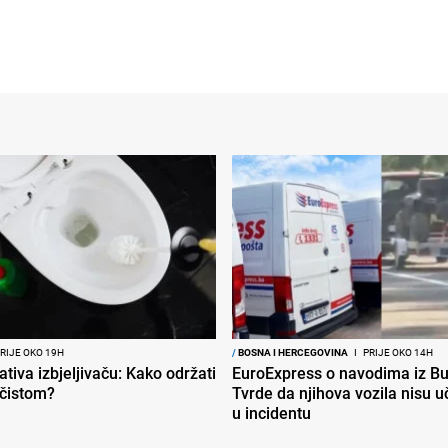
RIJE OKO 19H
/
BOSNA I HERCEGOVINA
I
PRIJE OKO 14H
ativa izbjeljivaču: Kako održati
EuroExpress o navodima iz Bu
 čistom?
Tvrde da njihova vozila nisu 
u incidentu