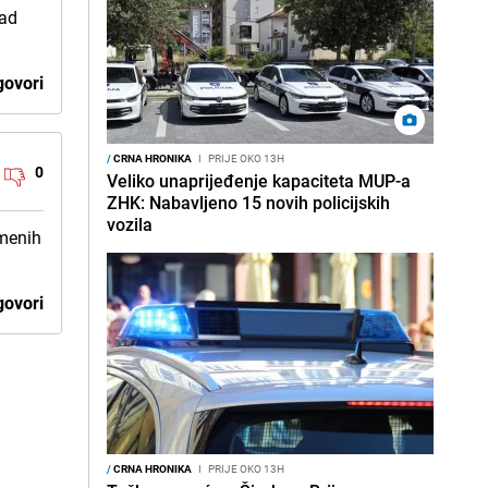
nad
ovori
/
CRNA HRONIKA
I
PRIJE OKO 13H
0
Veliko unaprijeđenje kapaciteta MUP-a
ZHK: Nabavljeno 15 novih policijskih
vozila
smenih
ovori
/
CRNA HRONIKA
I
PRIJE OKO 13H