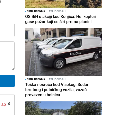
i
/
CRNA HRONIKA
I
PRIJE OKO 8H
OS BiH u akciji kod Konjica: Helikopteri
gase požar koji se širi prema planini
/
CRNA HRONIKA
I
PRIJE OKO 9H
Teška nesreća kod Visokog: Sudar
teretnog i putničkog vozila, vozač
prevezen u bolnicu
0