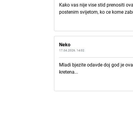
Kako vas nije vise stid prenositi ovak
postenim svijetom, ko ce kome zabran
Neko
17.04.2026. 14:02
Mladi bjezite odavde doj god je ova
kretena...