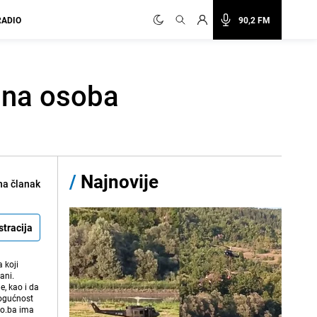
RADIO
90,2 FM
edna osoba
/
Najnovije
na članak
stracija
 koji
ani.
e, kao i da
mogućnost
vo.ba ima