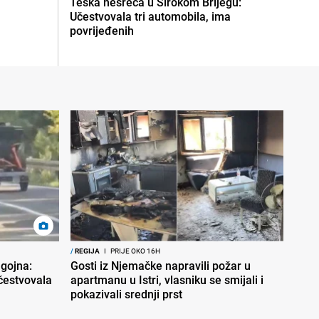
Teška nesreća u Širokom Brijegu:
Učestvovala tri automobila, ima
povrijeđenih
/
REGIJA
I
PRIJE OKO 16H
gojna:
Gosti iz Njemačke napravili požar u
učestvovala
apartmanu u Istri, vlasniku se smijali i
pokazivali srednji prst