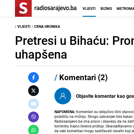
VIJESTI
BIZNIS
METROMA
/
VIJESTI
/
CRNA HRONIKA
Pretresi u Bihaću: Pr
uhapšena
/
Komentari (2)
Objavite komentar kao gost i
NAPOMENA:
Komentari su isključivo lični stavov
podstiču na mržnju. Strogo zabranjen bilo kakav 
Radiosarajevo.ba ima pravo i obavezu da na zahtj
korisniku trajno blokira pristup. Obaviještavamo 
da neki komentari mogu sadržavati narativ koji j