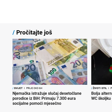
/
Pročitajte još
/
SVIJET
I
PRIJE OKO 6H
/
ŽIVOT I STIL
I
P
Njemačka istražuje slučaj desetočlane
Bolja altern
porodice iz BiH: Primaju 7.300 eura
WC školjku
socijalne pomoći mjesečno