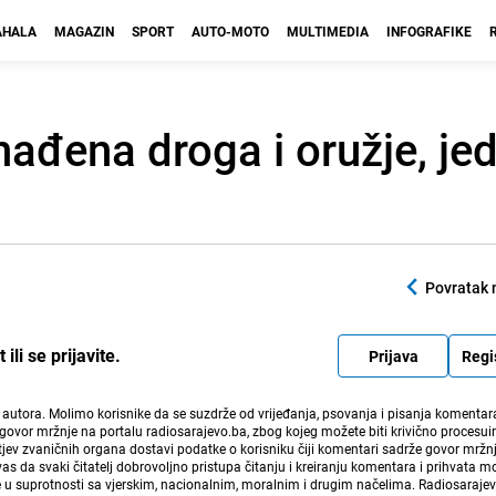
HALA
MAGAZIN
SPORT
AUTO-MOTO
MULTIMEDIA
INFOGRAFIKE
onađena droga i oružje, j
Povratak 
li se prijavite.
Prijava
Regi
i autora. Molimo korisnike da se suzdrže od vrijeđanja, psovanja i pisanja komentara
govor mržnje na portalu radiosarajevo.ba, zbog kojeg možete biti krivično procesuir
ev zvaničnih organa dostavi podatke o korisniku čiji komentari sadrže govor mržnj
vas da svaki čitatelj dobrovoljno pristupa čitanju i kreiranju komentara i prihvata 
e u suprotnosti sa vjerskim, nacionalnim, moralnim i drugim načelima. Radiosaraje