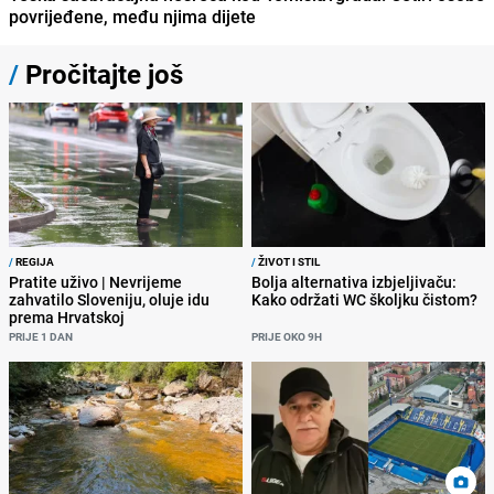
povrijeđene, među njima dijete
/
Pročitajte još
/
REGIJA
/
ŽIVOT I STIL
Pratite uživo | Nevrijeme
Bolja alternativa izbjeljivaču:
zahvatilo Sloveniju, oluje idu
Kako održati WC školjku čistom?
prema Hrvatskoj
PRIJE 1 DAN
PRIJE OKO 9H