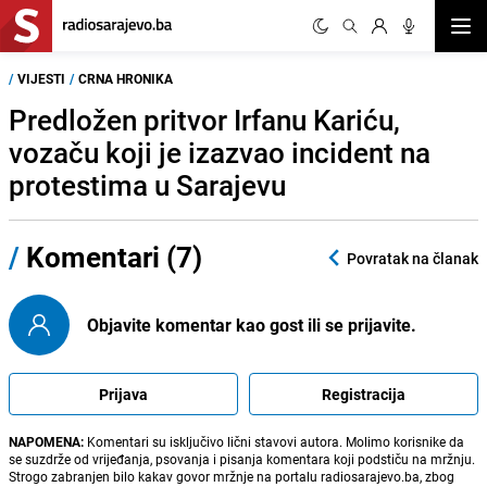
Otvor
/
VIJESTI
/
CRNA HRONIKA
Predložen pritvor Irfanu Kariću,
vozaču koji je izazvao incident na
protestima u Sarajevu
/
Komentari (7)
Povratak na članak
Objavite komentar kao gost ili se prijavite.
Prijava
Registracija
NAPOMENA:
Komentari su isključivo lični stavovi autora. Molimo korisnike da
se suzdrže od vrijeđanja, psovanja i pisanja komentara koji podstiču na mržnju.
Strogo zabranjen bilo kakav govor mržnje na portalu radiosarajevo.ba, zbog