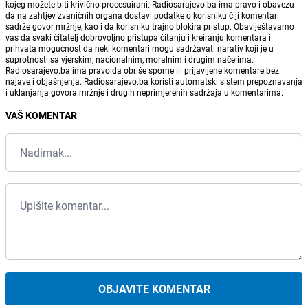
kojeg možete biti krivično procesuirani. Radiosarajevo.ba ima pravo i obavezu
da na zahtjev zvaničnih organa dostavi podatke o korisniku čiji komentari
sadrže govor mržnje, kao i da korisniku trajno blokira pristup. Obaviještavamo
vas da svaki čitatelj dobrovoljno pristupa čitanju i kreiranju komentara i
prihvata mogućnost da neki komentari mogu sadržavati narativ koji je u
suprotnosti sa vjerskim, nacionalnim, moralnim i drugim načelima.
Radiosarajevo.ba ima pravo da obriše sporne ili prijavljene komentare bez
najave i objašnjenja. Radiosarajevo.ba koristi automatski sistem prepoznavanja
i uklanjanja govora mržnje i drugih neprimjerenih sadržaja u komentarima.
VAŠ KOMENTAR
OBJAVITE KOMENTAR