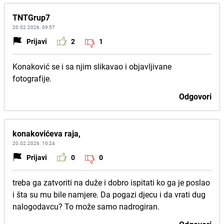
TNTGrup7
20.02.2026. 09:57
Prijavi
2
1
Konaković se i sa njim slikavao i objavljivane
fotografije.
Odgovori
konakovićeva raja,
20.02.2026. 10:24
Prijavi
0
0
treba ga zatvoriti na duže i dobro ispitati ko ga je poslao
i šta su mu bile namjere. Da pogazi djecu i da vrati dug
nalogodavcu? To može samo nadrogiran.