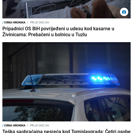
/
CRNA HRONIKA
I
PRIJE OKO 3H
Pripadnici OS BiH povrijeđeni u udesu kod kasarne u
Živinicama: Prebačeni u bolnicu u Tuzlu
/
CRNA HRONIKA
I
PRIJE OKO 3H
Teška saobraćajna nesreća kod Tomislavgrada: Četiri osobe