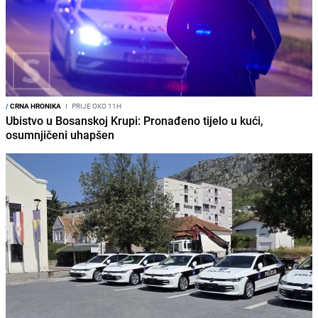
/
CRNA HRONIKA
I
PRIJE OKO 11H
Ubistvo u Bosanskoj Krupi: Pronađeno tijelo u kući,
osumnjičeni uhapšen