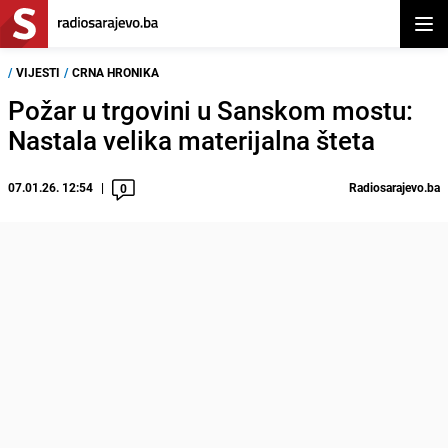
Otvor
/
VIJESTI
/
CRNA HRONIKA
Požar u trgovini u Sanskom mostu:
Nastala velika materijalna šteta
07.01.26. 12:54
Radiosarajevo.ba
0