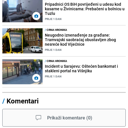
Pripadnici OS BiH povrijeđeni u udesu kod
kasarne u Živinicama: Prebačeni u bolnicu u
Tuzlu
PRIJE 1 DAN
/
CRNA HRONIKA
Neugodno iznenađenje za građane:
Tramvajski saobraćaj obustavljen zbog
nesreće kod Vijećnice
PRIJE 1 DAN
/
CRNA HRONIKA
Incident u Sarajevu: Oštećen bankomat i
stakleni portal na Višnjiku
PRIJE 1 DAN
/
Komentari
Prikaži komentare
(
0
)