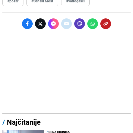
#požar
#Sanski Most
#vatrogasci
/
Najčitanije
/
CRNA HRONIKA