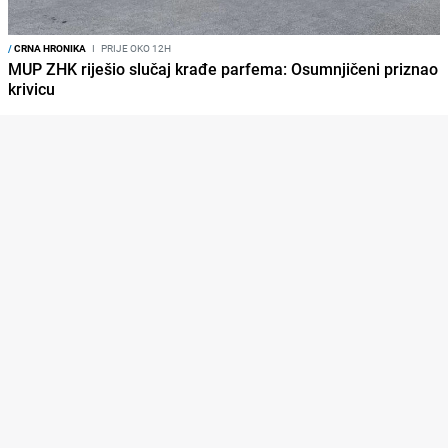
/
CRNA HRONIKA
I
PRIJE OKO 12H
MUP ZHK riješio slučaj krađe parfema: Osumnjičeni priznao
krivicu