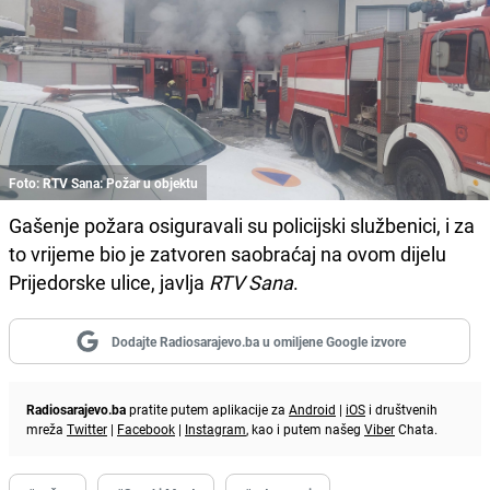
Foto: RTV Sana: Požar u objektu
Gašenje požara osiguravali su policijski službenici, i za
to vrijeme bio je zatvoren saobraćaj na ovom dijelu
Prijedorske ulice, javlja
RTV Sana
.
Dodajte Radiosarajevo.ba u omiljene Google izvore
Radiosarajevo.ba
pratite putem aplikacije za
Android
|
iOS
i društvenih
mreža
Twitter
|
Facebook
|
Instagram
, kao i putem našeg
Viber
Chata.