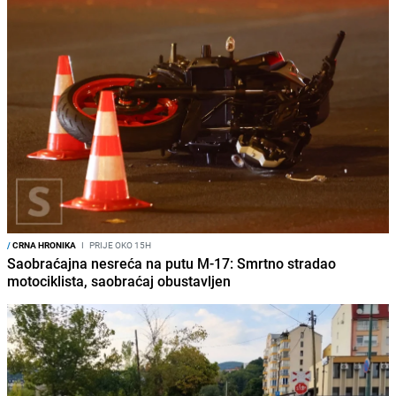
/
CRNA HRONIKA
I
PRIJE OKO 15H
Saobraćajna nesreća na putu M-17: Smrtno stradao
motociklista, saobraćaj obustavljen