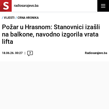
Otvor
/
VIJESTI
/
CRNA HRONIKA
Požar u Hrasnom: Stanovnici izašli
na balkone, navodno izgorila vrata
lifta
18.06.26. 00:27
Radiosarajevo.ba
7