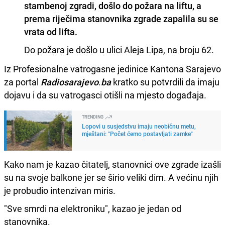
stambenoj zgradi, došlo do požara na liftu, a
prema riječima stanovnika zgrade zapalila su se
vrata od lifta.
Do požara je došlo u ulici Aleja Lipa, na broju 62.
Iz Profesionalne vatrogasne jedinice Kantona Sarajevo
za portal
Radiosarajevo
.
ba
kratko su potvrdili da imaju
dojavu i da su vatrogasci otišli na mjesto događaja.
TRENDING
Lopovi u susjedstvu imaju neobičnu metu,
mještani: "Počet ćemo postavljati zamke"
Kako nam je kazao čitatelj, stanovnici ove zgrade izašli
su na svoje balkone jer se širio veliki dim. A većinu njih
je probudio intenzivan miris.
"Sve smrdi na elektroniku", kazao je jedan od
stanovnika.