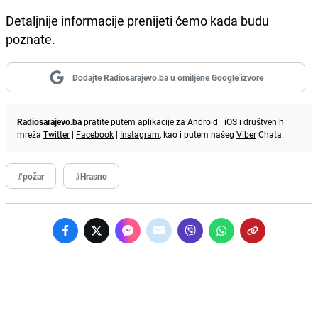
Detaljnije informacije prenijeti ćemo kada budu
poznate.
Dodajte Radiosarajevo.ba u omiljene Google izvore
Radiosarajevo.ba
pratite putem aplikacije za
Android
|
iOS
i društvenih
mreža
Twitter
|
Facebook
|
Instagram
, kao i putem našeg
Viber
Chata.
#požar
#Hrasno