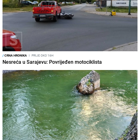
/
CRNA HRONIKA
I
PRIJE OKO 16H
Nesreća u Sarajevu: Povrijeđen motociklista