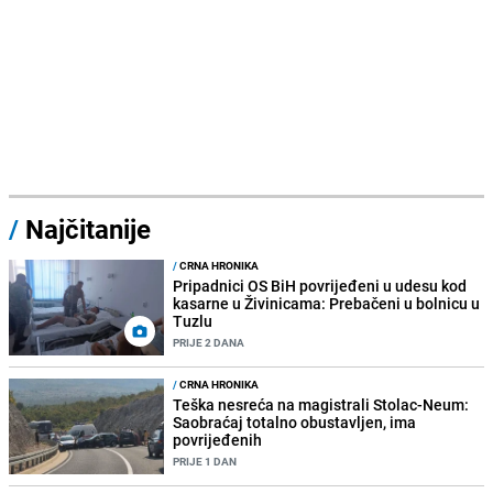
/
Najčitanije
/
CRNA HRONIKA
Pripadnici OS BiH povrijeđeni u udesu kod
kasarne u Živinicama: Prebačeni u bolnicu u
Tuzlu
PRIJE 2 DANA
/
CRNA HRONIKA
Teška nesreća na magistrali Stolac-Neum:
Saobraćaj totalno obustavljen, ima
povrijeđenih
PRIJE 1 DAN