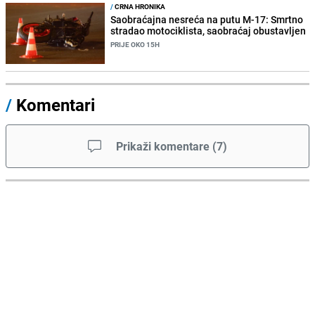
/
CRNA HRONIKA
Saobraćajna nesreća na putu M-17: Smrtno
stradao motociklista, saobraćaj obustavljen
PRIJE OKO 15H
/
Komentari
Prikaži komentare
(
7
)