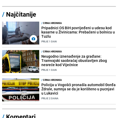
/
Najčitanije
/
CRNA HRONIKA
Pripadnici OS BiH povrijeđeni u udesu kod
kasarne u Živinicama: Prebačeni u bolnicu u
Tuzlu
PRIJE 1 DAN
/
CRNA HRONIKA
Neugodno iznenađenje za građane:
Tramvajski saobraćaj obustavljen zbog
nesreće kod Vijećnice
PRIJE 1 DAN
/
CRNA HRONIKA
Policija u Vogošći pronašla automobil Đorđa
Ždrale, sumnja se da je korišteno u pucnjavi
u Lukavici
PRIJE 2 DANA
/
Komentari