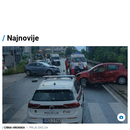
/
Najnovije
/
CRNA HRONIKA
I
PRIJE OKO 2H