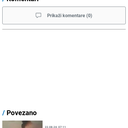
Prikaži komentare
(
0
)
/
Povezano
22.08.24. 07:11