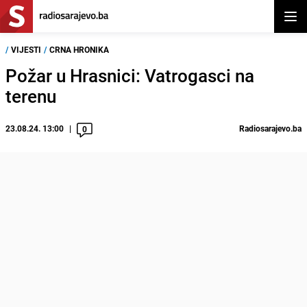
Otvor
/
VIJESTI
/
CRNA HRONIKA
Požar u Hrasnici: Vatrogasci na
terenu
23.08.24. 13:00
Radiosarajevo.ba
0