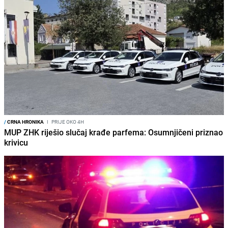
/
CRNA HRONIKA
I
PRIJE OKO 4H
MUP ZHK riješio slučaj krađe parfema: Osumnjičeni priznao
krivicu