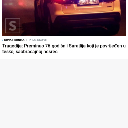
/
CRNA HRONIKA
I
PRIJE OKO 9H
Tragedija: Preminuo 76-godišnji Sarajlija koji je povrijeđen u
teškoj saobraćajnoj nesreći