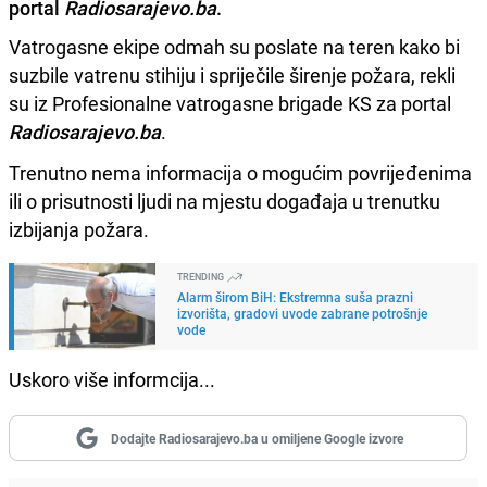
portal
Radiosarajevo.ba
.
Vatrogasne ekipe odmah su poslate na teren kako bi
suzbile vatrenu stihiju i spriječile širenje požara, rekli
su iz Profesionalne vatrogasne brigade KS za portal
Radiosarajevo.ba
.
Trenutno nema informacija o mogućim povrijeđenima
ili o prisutnosti ljudi na mjestu događaja u trenutku
izbijanja požara.
TRENDING
Alarm širom BiH: Ekstremna suša prazni
izvorišta, gradovi uvode zabrane potrošnje
vode
Uskoro više informcija...
Dodajte Radiosarajevo.ba u omiljene Google izvore