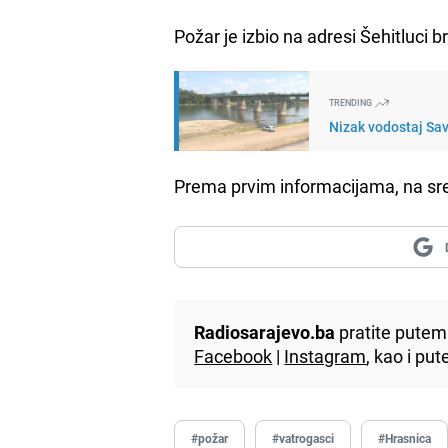
Požar je izbio na adresi Šehitluci br
TRENDING
Nizak vodostaj Save
Prema prvim informacijama, na sr
Radiosarajevo.ba
pratite putem 
Facebook
|
Instagram
, kao i p
#požar
#vatrogasci
#Hrasnica