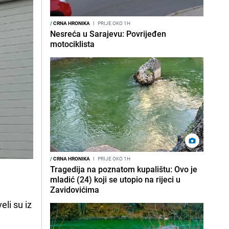
/
CRNA HRONIKA
I
PRIJE OKO 1H
Nesreća u Sarajevu: Povrijeđen
motociklista
/
CRNA HRONIKA
I
PRIJE OKO 1H
Tragedija na poznatom kupalištu: Ovo je
mladić (24) koji se utopio na rijeci u
Zavidovićima
veli su iz