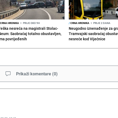
CRNA HRONIKA
I
PRIJE OKO 9H
/
CRNA HRONIKA
I
PRIJE 2 DANA
Teška nesreća na magistrali Stolac-
Neugodno iznenađenje za gr
Neum: Saobraćaj totalno obustavljen,
Tramvajski saobraćaj obusta
ima povrijeđenih
nesreće kod Vijećnice
Prikaži komentare
(
0
)