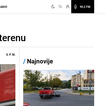
RADIO
90,2 FM
 terenu
S. P. M.
/
Najnovije