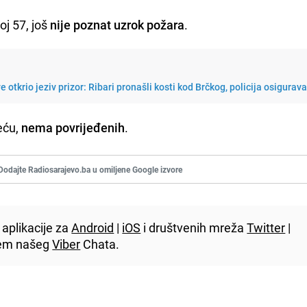
oj 57, još
nije poznat uzrok požara
.
 otkrio jeziv prizor: Ribari pronašli kosti kod Brčkog, policija osigurav
eću,
nema povrijeđenih
.
Dodajte Radiosarajevo.ba u omiljene Google izvore
aplikacije za
Android
|
iOS
i društvenih mreža
Twitter
|
utem našeg
Viber
Chata.