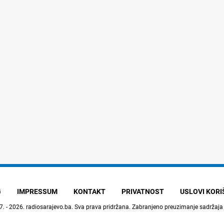
G
IMPRESSUM
KONTAKT
PRIVATNOST
USLOVI KOR
7. - 2026.
radiosarajevo.ba
. Sva prava pridržana. Zabranjeno preuzimanje sadržaja