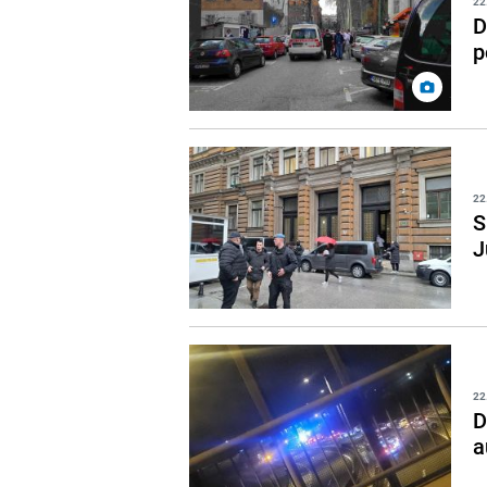
22
D
p
22
S
J
22
D
a