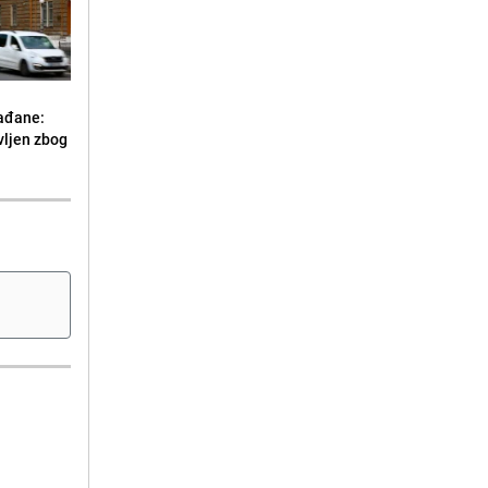
ađane:
vljen zbog