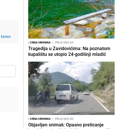
a teren
/
CRNA HRONIKA
I
PRIJE OKO 2H
Tragedija u Zavidovićima: Na poznatom
kupalištu se utopio 24-godišnji mladić
/
CRNA HRONIKA
I
PRIJE OKO 5H
Objavljen snimak: Opasno preticanje