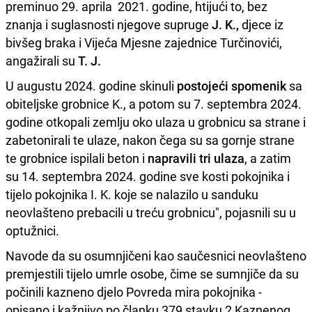
preminuo 29. aprila 2021. godine, htijući to, bez
znanja i suglasnosti njegove supruge
J. K.,
djece iz
bivšeg braka i Vijeća Mjesne zajednice Turčinovići,
angažirali su
T. J.
U augustu 2024. godine skinuli
postojeći spomenik
sa
obiteljske grobnice K., a potom su 7. septembra 2024.
godine otkopali zemlju oko ulaza u grobnicu sa strane i
zabetonirali te ulaze, nakon čega su sa gornje strane
te grobnice ispilali beton i
napravili tri ulaza
, a zatim
su 14. septembra 2024. godine sve kosti pokojnika i
tijelo pokojnika I. K. koje se nalazilo u sanduku
neovlašteno prebacili u treću grobnicu", pojasnili su u
optužnici.
Navode da su osumnjičeni kao saučesnici neovlašteno
premjestili tijelo umrle osobe, čime se sumnjiče da su
počinili kazneno djelo Povreda mira pokojnika -
opisano i kažnjivo po članku 379 stavku 2 Kaznenog