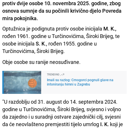
protiv dvije osobe 10. novembra 2025. godine, zbog
osnova sumnje da su počinili krivično djelo Povreda
mira pokojnika.
Optužnica je podignuta protiv osobe inicijala
M. K.,
rođen 1961. godine u Turčinovićima, Široki Brijeg, te
osobe inicijala
S. K
., rođen 1955. godine u
Turčinovićima, Široki Brijeg.
Obje osobe su ranije neosuđivane.
TRENDING
Imali su razlog: Crnogorci pognuli glave na
intoniranju himni u Zagrebu
"U razdoblju od 31. august do 14. septembra 2024.
godine u Turčinovićima, Široki Brijeg, svjesno i voljno
da zajedno i u suradnji ostvare zajednički cilj, svjesni
da će neovlašteno premjestiti tijelo umrlog
I. K.
koji je