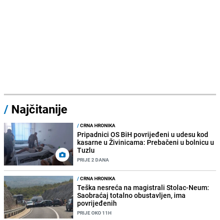
/
Najčitanije
/
CRNA HRONIKA
Pripadnici OS BiH povrijeđeni u udesu kod
kasarne u Živinicama: Prebačeni u bolnicu u
Tuzlu
PRIJE 2 DANA
/
CRNA HRONIKA
Teška nesreća na magistrali Stolac-Neum:
Saobraćaj totalno obustavljen, ima
povrijeđenih
PRIJE OKO 11H