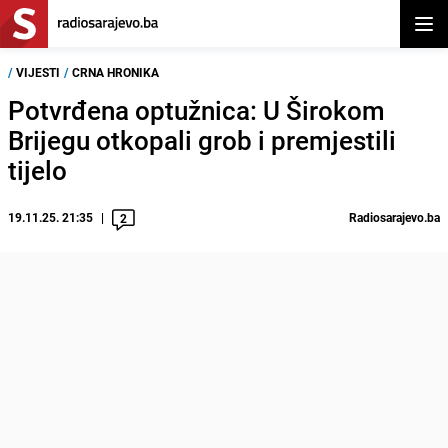
Otvor
/
VIJESTI
/
CRNA HRONIKA
Potvrđena optužnica: U Širokom
Brijegu otkopali grob i premjestili
tijelo
19.11.25. 21:35
Radiosarajevo.ba
2