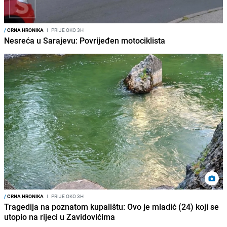
/
CRNA HRONIKA
I
PRIJE OKO 3H
Nesreća u Sarajevu: Povrijeđen motociklista
/
CRNA HRONIKA
I
PRIJE OKO 3H
Tragedija na poznatom kupalištu: Ovo je mladić (24) koji se
utopio na rijeci u Zavidovićima