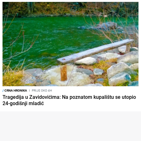
/
CRNA HRONIKA
I
PRIJE OKO 4H
Tragedija u Zavidovićima: Na poznatom kupalištu se utopio
24-godišnji mladić