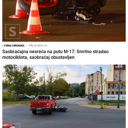
/
CRNA HRONIKA
I
PRIJE OKO 1H
Saobraćajna nesreća na putu M-17: Smrtno stradao
motociklista, saobraćaj obustavljen