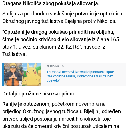
Dragana Nikolića zbog pokušaja silovanja.
Sudija za predhodno saslušanje potvrdio je optužnicu
Okružnog javnog tužilaštva Bijeljina protiv Nikolića.
"Optuženi je drugog pokušao prinuditi na obljubu,
čime je počinio krivično djelo silovanje
iz člana 165.
stav 1. u vezi sa članom 22. KZ RS", navode iz
Tužilaštva.
TRENDING
Trumpovi memovi izazvali diplomatski spor:
"Ne koristite Maria, Pokemone i Naruta bez
dozvole"
Detalji optužnice nisu saopćeni
.
Ranije je optuženom
, početkom novembra na
prijedlog Okružnog javnog tužioca u Bijeljini,
određen
pritvor
, usljed postojanja naročitih okolnosti koje
ukazuju da će ometati krivični postupak uticajem na