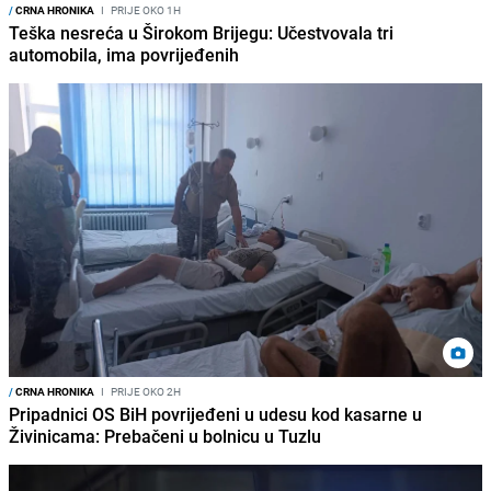
/
CRNA HRONIKA
I
PRIJE OKO 1H
Teška nesreća u Širokom Brijegu: Učestvovala tri
automobila, ima povrijeđenih
/
CRNA HRONIKA
I
PRIJE OKO 2H
Pripadnici OS BiH povrijeđeni u udesu kod kasarne u
Živinicama: Prebačeni u bolnicu u Tuzlu