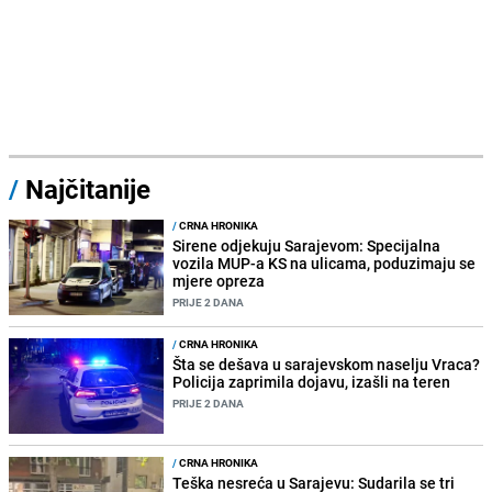
/
Najčitanije
/
CRNA HRONIKA
Sirene odjekuju Sarajevom: Specijalna
vozila MUP-a KS na ulicama, poduzimaju se
mjere opreza
PRIJE 2 DANA
/
CRNA HRONIKA
Šta se dešava u sarajevskom naselju Vraca?
Policija zaprimila dojavu, izašli na teren
PRIJE 2 DANA
/
CRNA HRONIKA
Teška nesreća u Sarajevu: Sudarila se tri