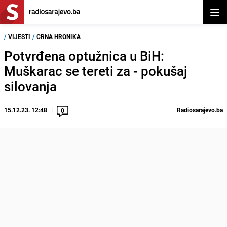
Otvor
/
VIJESTI
/
CRNA HRONIKA
Potvrđena optužnica u BiH:
Muškarac se tereti za - pokušaj
silovanja
15.12.23. 12:48
Radiosarajevo.ba
0