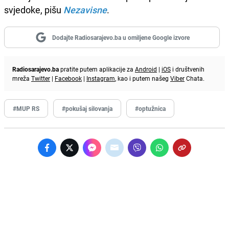
svjedoke, pišu
Nezavisne
.
Dodajte Radiosarajevo.ba u omiljene Google izvore
Radiosarajevo.ba
pratite putem aplikacije za
Android
|
iOS
i društvenih
mreža
Twitter
|
Facebook
|
Instagram
, kao i putem našeg
Viber
Chata.
#MUP RS
#pokušaj silovanja
#optužnica