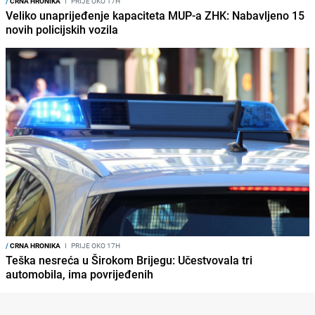
/
CRNA HRONIKA
I
PRIJE OKO 17H
Veliko unaprijeđenje kapaciteta MUP-a ZHK: Nabavljeno 15
novih policijskih vozila
/
CRNA HRONIKA
I
PRIJE OKO 17H
Teška nesreća u Širokom Brijegu: Učestvovala tri
automobila, ima povrijeđenih