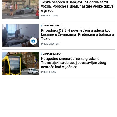
Teška nesreća u Sarajevu: Sudarila se tri
vozila, Porsche slupan, nastale velike gužve
u gradu
PRIJE 2 DANA
/
CRNA HRONIKA
Pripadnici OS BiH povrijeđeni u udesu kod
kasarne u Živinicama: Prebačeni u bolnicu u
Tuzlu
PRIJE OKO 18H
/
CRNA HRONIKA
Neugodno iznenađenje za građane:
Tramvajski saobraćaj obustavljen zbog
nesreće kod Vijećnice
PRIJE 1 DAN