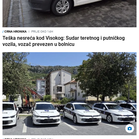
/
CRNA HRONIKA
I
PRIJE OKO 14H
Teška nesreća kod Visokog: Sudar teretnog i putničkog
vozila, vozač prevezen u bolnicu