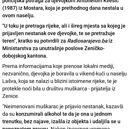
policijska potraga za djevojkom Antonelom Kvesić
(1987) iz Mostara, koja je prethodnog dana nestala u
ovom naselju.
"U toku je pretraga rijeke, ali i šireg mjesta sa kojeg je
prijavljen nestanak ove djevojke, te se pretražuje
teren", kratko su potvrdili za
Radiosarajevo.ba
iz
Ministarstva za unutrašnje poslove Zeničko-
dobojskog kantona.
Prema informacijama koje prenose lokalni mediji,
nezvanično, djevojka je boravila u vikend-kući u naselju
Lašva, koja se nalazi u blizini istoimene rijeke, te je
protekle noći bila u društvu muškarca - prijatelja iz
Zenice.
"Neimenovani muškarac je prijavio nestanak, kazavši
da su
konzumirali alkohol te da je ona u jednom
trenutku, bez najave, izašla iz objekta i udaljila se u
nepoznatom pravcu.
Nakon izvjesnog vremena