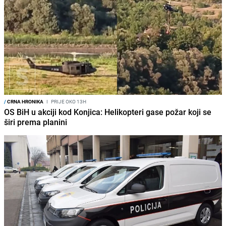
/
CRNA HRONIKA
I
PRIJE OKO 13H
OS BiH u akciji kod Konjica: Helikopteri gase požar koji se
širi prema planini