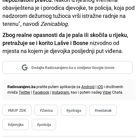
obaviještena je i porodica djevojke, te policija, koja pod
nadzorom dežurnog tužioca vrši istražne radnje na
terenu", navodi
Zenicablog
.
Zbog realne opasnosti da je pala ili skočila u rijeku,
pretražuje se i korito Lašve i Bosne
nizvodno od
mjesta na kojem je djevojka posljednji put viđena.
Dodajte Radiosarajevo.ba u omiljene Google izvore
Radiosarajevo.ba
pratite putem aplikacije za
Android
|
iOS
i društvenih
mreža
Twitter
|
Facebook
|
Instagram
, kao i putem našeg
Viber
Chata.
#MUP ZDK
#Zenica
#potraga
#nestanak
#djevojka
#policija