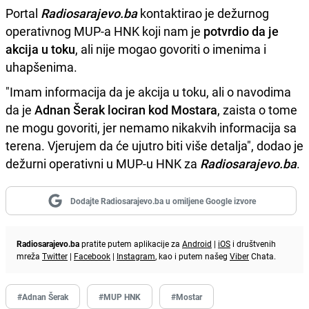
Portal
Radiosarajevo.ba
kontaktirao je dežurnog
operativnog MUP-a HNK koji nam je
potvrdio da je
akcija u toku
, ali nije mogao govoriti o imenima i
uhapšenima.
"Imam informacija da je akcija u toku, ali o navodima
da je
Adnan Šerak lociran kod Mostara
, zaista o tome
ne mogu govoriti, jer nemamo nikakvih informacija sa
terena. Vjerujem da će ujutro biti više detalja", dodao je
dežurni operativni u MUP-u HNK za
Radiosarajevo.ba
.
Dodajte Radiosarajevo.ba u omiljene Google izvore
Radiosarajevo.ba
pratite putem aplikacije za
Android
|
iOS
i društvenih
mreža
Twitter
|
Facebook
|
Instagram
, kao i putem našeg
Viber
Chata.
#Adnan Šerak
#MUP HNK
#Mostar