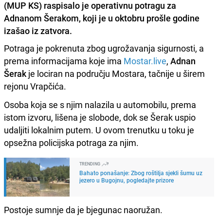
(MUP KS) raspisalo je operativnu potragu za
Adnanom Šerakom, koji je u oktobru prošle godine
izašao iz zatvora.
Potraga je pokrenuta zbog ugrožavanja sigurnosti, a
prema informacijama koje ima
Mostar.live
,
Adnan
Šerak
je lociran na području Mostara, tačnije u širem
rejonu Vrapčića.
Osoba koja se s njim nalazila u automobilu, prema
istom izvoru, lišena je slobode, dok se Šerak uspio
udaljiti lokalnim putem. U ovom trenutku u toku je
opsežna policijska potraga za njim.
TRENDING
Bahato ponašanje: Zbog roštilja sjekli šumu uz
jezero u Bugojnu, pogledajte prizore
Postoje sumnje da je bjegunac naoružan.