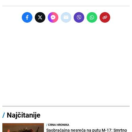
/
Najčitanije
/
CRNA HRONIKA
Saobraćajna nesreća na putu M-17: Smrtno