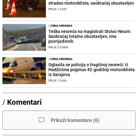
stradao motociklista, saobraćaj obustavljen
PRIJE 1 DAN
/
CRNA HRONIKA
Teška nesreća na magistrali Stolac-Neum:
Saobraćaj totalno obustavljen, ima
povrijeđenih
PRIJE 2 DANA
/
CRNA HRONIKA
Oglasila se policija o tragičnoj nesreći: U
Hadžićima poginuo 42-godišnji motociklista
iz Sarajeva
PRIJE 1 DAN
/
Komentari
Prikaži komentare
(
6
)