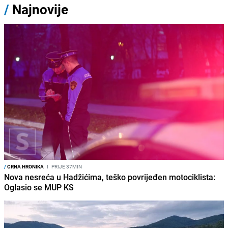
/
Najnovije
/
CRNA HRONIKA
I
PRIJE 37MIN
Nova nesreća u Hadžićima, teško povrijeđen motociklista:
Oglasio se MUP KS