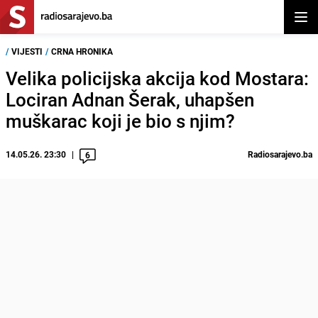
Otvor
/
VIJESTI
/
CRNA HRONIKA
Velika policijska akcija kod Mostara:
Lociran Adnan Šerak, uhapšen
muškarac koji je bio s njim?
14.05.26. 23:30
Radiosarajevo.ba
6