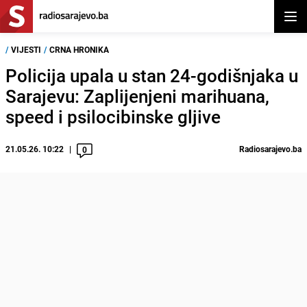
Otvor
/
VIJESTI
/
CRNA HRONIKA
Policija upala u stan 24-godišnjaka u
Sarajevu: Zaplijenjeni marihuana,
speed i psilocibinske gljive
21.05.26. 10:22
Radiosarajevo.ba
0