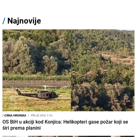
/
Najnovije
/
CRNA HRONIKA
I
PRIJE OKO 11H
OS BiH u akciji kod Konjica: Helikopteri gase požar koji se
širi prema planini