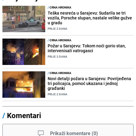
/
CRNA HRONIKA
Teška nesreća u Sarajevu: Sudarila se tri
vozila, Porsche slupan, nastale velike gužve
u gradu
PRIJE 2 DANA
/
CRNA HRONIKA
Požar u Sarajevu: Tokom noći gorio stan,
intervenisali vatrogasci
PRIJE 3 DANA
/
CRNA HRONIKA
Novi detalji požara u Sarajevu: Povrijeđena
tri policajca, pomoć ukazana i jednoj
građanki
PRIJE 2 DANA
/
Komentari
Prikaži komentare
(
0
)