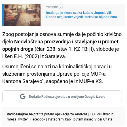
TRENDING
Imala ga je skoro svaka kuća u Jugoslaviji:
Danas ovaj luster vrijedi i nekoliko hiljada eura
Zbog postojanja osnova sumnje da je počinio krivično
djelo
Neovlaštena proizvodnja i stavljanje u promet
opojnih droga
(član 238. stav 1. KZ FBiH), slobode je
lišen E.H. (2002) iz Sarajeva.
Osumnjičeni se nalazi na kriminalističkoj obradi u
službenim prostorijama Uprave policije MUP-a
Kantona Sarajevo", saopćeno je iz MUP-a KS.
Dodajte Radiosarajevo.ba u omiljene Google izvore
Radiosarajevo.ba
pratite putem aplikacije za
Android
|
iOS
i društvenih
mreža
Twitter
|
Facebook
|
Instagram
, kao i putem našeg
Viber
Chata.