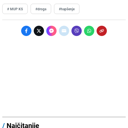
# MUP KS
#droga
#hapšenje
/
Najčitanije