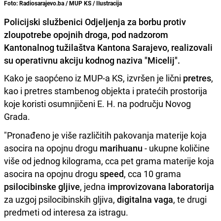
Foto: Radiosarajevo.ba / MUP KS / Ilustracija
Policijski službenici Odjeljenja za borbu protiv
zloupotrebe opojnih droga, pod nadzorom
Kantonalnog tužilaštva Kantona Sarajevo, realizovali
su operativnu akciju kodnog naziva "Micelij".
Kako je saopćeno iz MUP-a KS, izvršen je lični
pretres
,
kao i pretres stambenog objekta i pratećih prostorija
koje koristi osumnjičeni E. H. na području Novog
Grada.
"Pronađeno je više različitih pakovanja materije koja
asocira na opojnu drogu
marihuanu
- ukupne količine
više od jednog kilograma, cca pet grama materije koja
asocira na opojnu drogu
speed
, cca 10 grama
psilocibinske gljive
, jedna
improvizovana laboratorija
za uzgoj psilocibinskih gljiva,
digitalna vaga
, te drugi
predmeti od interesa za istragu.