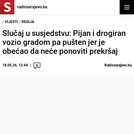
Otvor
/
VIJESTI
/
REGIJA
Slučaj u susjedstvu: Pijan i drogiran
vozio gradom pa pušten jer je
obećao da neće ponoviti prekršaj
18.05.26. 12:44
Radiosarajevo.ba
0