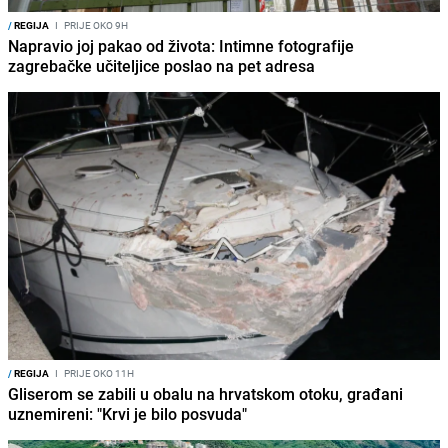
/
REGIJA
I
PRIJE OKO 9H
Napravio joj pakao od života: Intimne fotografije
zagrebačke učiteljice poslao na pet adresa
/
REGIJA
I
PRIJE OKO 11H
Gliserom se zabili u obalu na hrvatskom otoku, građani
uznemireni: "Krvi je bilo posvuda"