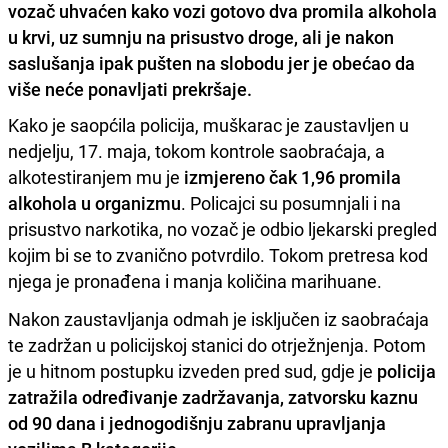
vozač uhvaćen kako vozi gotovo dva promila alkohola
u krvi, uz sumnju na prisustvo droge, ali je nakon
saslušanja ipak pušten na slobodu jer je obećao da
više neće ponavljati prekršaje.
Kako je saopćila policija, muškarac je zaustavljen u
nedjelju, 17. maja, tokom kontrole saobraćaja, a
alkotestiranjem mu je
izmjereno čak 1,96 promila
alkohola u organizmu
. Policajci su posumnjali i na
prisustvo narkotika, no vozač je odbio ljekarski pregled
kojim bi se to zvanično potvrdilo. Tokom pretresa kod
njega je pronađena i manja količina marihuane.
Nakon zaustavljanja odmah je isključen iz saobraćaja
te zadržan u policijskoj stanici do otrježnjenja. Potom
je u hitnom postupku izveden pred sud, gdje je
policija
zatražila određivanje zadržavanja, zatvorsku kaznu
od 90 dana i jednogodišnju zabranu upravljanja