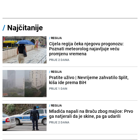
/
Najčitanije
/
REGIJA
Cijela regija čeka njegovu progonozu:
Poznati meteorolog najavljuje veću
promjenu vremena
PRIJE 2 DANA
/
REGIJA
Pratite uživo | Nevrijeme zahvatilo Split,
kiša ide prema BiH
PRIJE 1 DAN
/
REGIJA
Mladića napali na Braču zbog majice: Prvo
ga natjerali da je skine, pa ga udarili
PRIJE 2 DANA