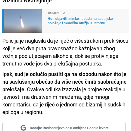
vozilima B kategorije
.
TRENDING
Huti objavili snimke napada na saudijske
položaje i skladišta oružja u Jemenu
Policija je naglasila da je riječ o višestrukom prekršiocu
koji je već dva puta pravosnažno kažnjavan zbog
vožnje pod utjecajem alkohola, dok se protiv njega
trenutno vode još dva prekršajna postupka.
Ipak,
sud je odlučio pustiti ga na slobodu nakon što je
na saslušanju obećao da više neće činiti saobraćajne
prekršaje
. Ovakva odluka izazvala je brojne reakcije u
javnosti i na društvenim mrežama, gdje mnogi
komentarišu da je riječ o jednom od bizarnijih sudskih
epiloga u regionu.
Dodajte Radiosarajevo.ba u omiljene Google izvore