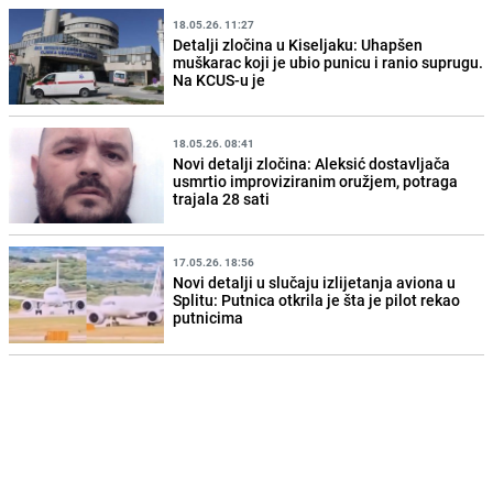
18.05.26. 11:27
Detalji zločina u Kiseljaku: Uhapšen
muškarac koji je ubio punicu i ranio suprugu.
Na KCUS-u je
18.05.26. 08:41
Novi detalji zločina: Aleksić dostavljača
usmrtio improviziranim oružjem, potraga
trajala 28 sati
17.05.26. 18:56
Novi detalji u slučaju izlijetanja aviona u
Splitu: Putnica otkrila je šta je pilot rekao
putnicima