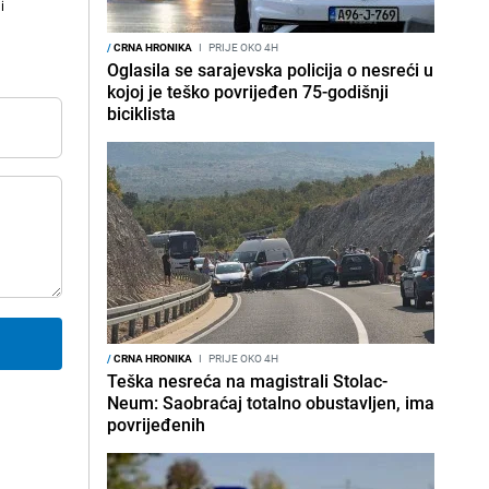
i
/
CRNA HRONIKA
I
PRIJE OKO 4H
Oglasila se sarajevska policija o nesreći u
kojoj je teško povrijeđen 75-godišnji
biciklista
/
CRNA HRONIKA
I
PRIJE OKO 4H
Teška nesreća na magistrali Stolac-
Neum: Saobraćaj totalno obustavljen, ima
povrijeđenih