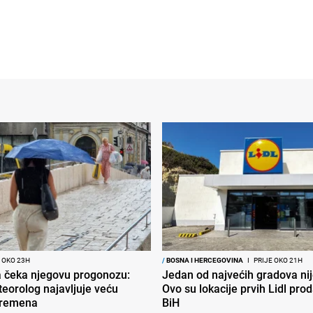
 OKO 23H
/
BOSNA I HERCEGOVINA
I
PRIJE OKO 21H
ja čeka njegovu progonozu:
Jedan od najvećih gradova nije
eorolog najavljuje veću
Ovo su lokacije prvih Lidl pro
vremena
BiH