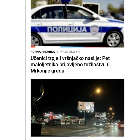
/
CRNA HRONIKA
I
PRIJE OKO 6H
Učenici trpjeli vršnjačko nasilje: Pet
maloljetnika prijavljeno tužilaštvu u
Mrkonjić gradu