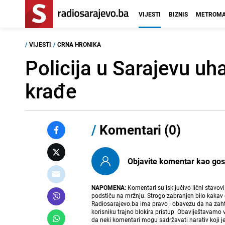
VIJESTI
BIZNIS
METROMA
/
VIJESTI
/
CRNA HRONIKA
Policija u Sarajevu u
krađe
/
Komentari (0)
Objavite komentar kao gost i
NAPOMENA:
Komentari su isključivo lični stavov
podstiču na mržnju. Strogo zabranjen bilo kakav 
Radiosarajevo.ba ima pravo i obavezu da na zahtj
korisniku trajno blokira pristup. Obaviještavamo 
da neki komentari mogu sadržavati narativ koji j