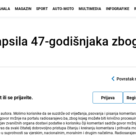
HALA
MAGAZIN
SPORT
AUTO-MOTO
MULTIMEDIA
INFOGRAFIKE
hapsila 47-godišnjaka zbo
Povratak 
li se prijavite.
Prijava
Regi
i autora. Molimo korisnike da se suzdrže od vrijeđanja, psovanja i pisanja komentara
govor mržnje na portalu radiosarajevo.ba, zbog kojeg možete biti krivično procesuir
ev zvaničnih organa dostavi podatke o korisniku čiji komentari sadrže govor mržnj
vas da svaki čitatelj dobrovoljno pristupa čitanju i kreiranju komentara i prihvata 
e u suprotnosti sa vjerskim, nacionalnim, moralnim i drugim načelima. Radiosaraje