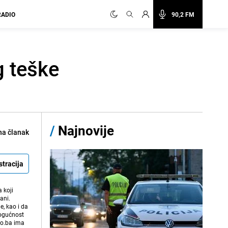
RADIO
90,2 FM
g teške
/
Najnovije
na članak
stracija
 koji
ani.
e, kao i da
mogućnost
vo.ba ima